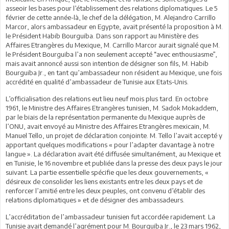
asseoir les bases pour l’établissement des relations diplomatiques. Le 5
février de cette année-là, le chef de la délégation, M. Alejandro Carrillo
Marcor, alors ambassadeur en Egypte, avait présenté la proposition à M.
le Président Habib Bourguiba. Dans son rapport au Ministère des
Affaires Etrangères du Mexique, M. Carrillo Marcor aurait signalé que M.
le Président Bourguiba l’a non seulement accepté “avec enthousiasme”,
mais avait annoncé aussi son intention de désigner son fils, M. Habib
Bourguiba Jr., en tant qu’ambassadeur non résident au Mexique, une fois
accrédité en qualité d’ambassadeur de Tunisie aux Etats-Unis.
L’officialisation des relations eut lieu neuf mois plus tard. En octobre
1961, le Ministre des Affaires Etrangères tunisien, M. Sadok Mokaddem,
par le biais de la représentation permanente du Mexique auprès de
l’ONU, avait envoyé au Ministre des Affaires Etrangères mexicain, M.
Manuel Tello, un projet de déclaration conjointe. M. Tello l’avait accepté y
apportant quelques modifications « pour l’adapter davantage à notre
langue ». La déclaration avait été diffusée simultanément, au Mexique et
en Tunisie, le 16 novembre et publiée dans la presse des deux pays le jour
suivant. La partie essentielle spécifie que les deux gouvernements, «
désireux de consolider les liens existants entre les deux pays et de
renforcer l’amitié entre les deux peuples, ont convenu d’établir des
relations diplomatiques » et de désigner des ambassadeurs.
L’accréditation de l’ambassadeur tunisien fut accordée rapidement. La
Tunisie avait demandé l’agrément pour M. Bourguiba Jr., le 23 mars 1962,