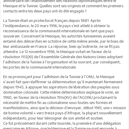
anniversaire de l’établissement des relations diplomatiques entre le
Mexique et la Tunisie. Quelles sont ses origines et comment les premiers
contacts entre les deux pays ont-ils été engagés ?
La Tunisie était un protectorat français depuis 1881. Après
l’indépendance, le 20 mars 1956, le pays s’est attelé à obtenir la
reconnaissance de la communauté internationale en tant que pays
souverain. Concernant le Mexique, les autorités tunisiennes avaient
entamé des démarches en octobre de cette même année, par le biais de
leur ambassade en France. La réponse, bien qu’indirecte, ne se fit pas
attendre. Le 12 novembre 1956, le Mexique votait en faveur de la
résolution 1112(XI) de l’Assemblée Générale des Nations Unies adoptant
l’adhésion de la Tunisie à l’organisation et lui ouvrant, par conséquent,
les portes de la communauté internationale.
En se prononçant pour l’adhésion de la Tunisie à l’ONU, le Mexique
n’avait fait que réaffirmer sa détermination qu’il maintenait fermement
depuis 1945, à appuyer les aspirations de libération des peuples sous
domination coloniale. Cette même détermination explique le vote, en
1960, en faveur de la résolution 1514(XV) de l’AGONU proclamant la
nécessité de mettre fin au colonialisme sous toutes ses formes et
manifestations, ainsi que la décision d’envoyer, début 1961, une « mission
de bonne volonté » vers treize pays d’Afrique, la plupart nouvellement
indépendants, pour leur témoigner de son amitié et soutien.
Ce fut précisément durant cette tournée, la première d’une délégation
mexicaine en Afrique, que le Mexique et la Tunisie se sont engagés à