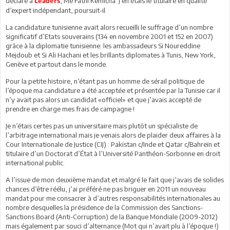
déclare à
, Me Fathi Kemicha. J’en étais le titulaire en qualité
Leaders
d’expert indépendant, poursuit-il.
La candidature tunisienne avait alors recueilli le suffrage d’un nombre
significatif d’Etats souverains (134 en novembre 2001 et 152 en 2007)
grâce à la diplomatie tunisienne: les ambassadeurs Si Noureddine
Mejdoub et Si Ali Hachani et les brillants diplomates à Tunis, New York,
Genève et partout dans le monde.
Pour la petite histoire, n’étant pas un homme de sérail politique de
l’époque ma candidature a été acceptée et présentée par la Tunisie car il
n’y avait pas alors un candidat «officiel» et que j’avais accepté de
prendre en charge mes frais de campagne !
Je n’étais certes pas un universitaire mais plutôt un spécialiste de
l’arbitrage international mais je venais alors de plaider deux affaires à la
Cour Internationale de Justice (CIJ) : Pakistan c/Inde et Qatar c/Bahreïn et
titulaire d’un Doctorat d’État à l’Université Panthéon-Sorbonne en droit
international public.
A l’issue de mon deuxième mandat et malgré le fait que j’avais de solides
chances d’être réélu, j’ai préféré ne pas briguer en 2011 un nouveau
mandat pour me consacrer à d’autres responsabilités internationales au
nombre desquelles la présidence de la Commission des Sanctions-
Sanctions Board (Anti-Corruption) de la Banque Mondiale (2009-2012)
mais également par souci d’alternance (Mot qui n’avait plu à l’époque !)