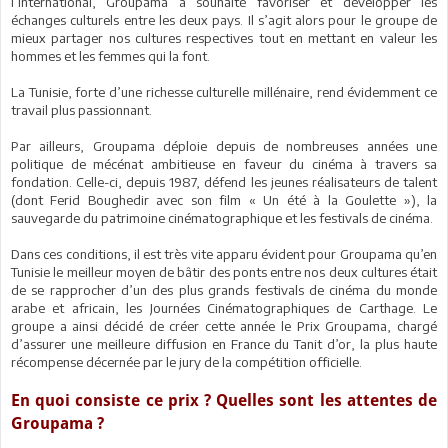
l’international, Groupama a souhaité favoriser et développer les
échanges culturels entre les deux pays. Il s’agit alors pour le groupe de
mieux partager nos cultures respectives tout en mettant en valeur les
hommes et les femmes qui la font.
La Tunisie, forte d’une richesse culturelle millénaire, rend évidemment ce
travail plus passionnant.
Par ailleurs, Groupama déploie depuis de nombreuses années une
politique de mécénat ambitieuse en faveur du cinéma à travers sa
fondation. Celle-ci, depuis 1987, défend les jeunes réalisateurs de talent
(dont Ferid Boughedir avec son film « Un été à la Goulette »), la
sauvegarde du patrimoine cinématographique et les festivals de cinéma.
Dans ces conditions, il est très vite apparu évident pour Groupama qu’en
Tunisie le meilleur moyen de bâtir des ponts entre nos deux cultures était
de se rapprocher d’un des plus grands festivals de cinéma du monde
arabe et africain, les Journées Cinématographiques de Carthage. Le
groupe a ainsi décidé de créer cette année le Prix Groupama, chargé
d’assurer une meilleure diffusion en France du Tanit d’or, la plus haute
récompense décernée par le jury de la compétition officielle.
En quoi consiste ce prix ? Quelles sont les attentes de
Groupama ?