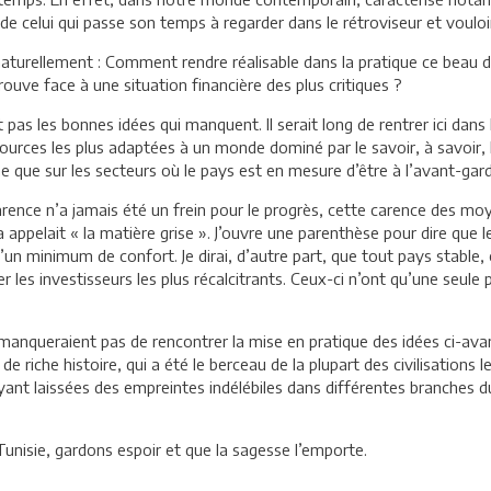
de celui qui passe son temps à regarder dans le rétroviseur et vouloi
aturellement : Comment rendre réalisable dans la pratique ce beau 
rouve face à une situation financière des plus critiques ?
pas les bonnes idées qui manquent. Il serait long de rentrer ici dans 
ssources les plus adaptées à un monde dominé par le savoir, à savoir
e que sur les secteurs où le pays est en mesure d’être à l’avant-gard
 carence n’a jamais été un frein pour le progrès, cette carence des 
 appelait « la matière grise ». J’ouvre une parenthèse pour dire que 
n minimum de confort. Je dirai, d’autre part, que tout pays stable, 
 les investisseurs les plus récalcitrants. Ceux-ci n’ont qu’une seule p
 ne manqueraient pas de rencontrer la mise en pratique des idées ci-a
riche histoire, qui a été le berceau de la plupart des civilisations l
ayant laissées des empreintes indélébiles dans différentes branches 
Tunisie, gardons espoir et que la sagesse l’emporte.