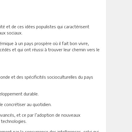
sité et de ces idées populistes qui caractérisent
aux sociaux.
émique à un pays prospère où il fait bon vivre,
cédés et qui ont réussi à trouver leur chemin vers le
nde et des spécificités socioculturelles du pays
éveloppement durable.
le concrétiser au quotidien.
 avancés, et ce par l’adoption de nouveaux
 technologies.
ent par la concurrence des intelligences, celui qui