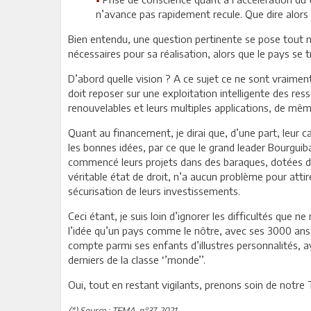
n’avance pas rapidement recule. Que dire alors 
Bien entendu, une question pertinente se pose tout n
nécessaires pour sa réalisation, alors que le pays se t
D’abord quelle vision ? A ce sujet ce ne sont vraiment 
doit reposer sur une exploitation intelligente des re
renouvelables et leurs multiples applications, de mêm
Quant au financement, je dirai que, d’une part, leur
les bonnes idées, par ce que le grand leader Bourguiba
commencé leurs projets dans des baraques, dotées d’u
véritable état de droit, n’a aucun problème pour attirer
sécurisation de leurs investissements.
Ceci étant, je suis loin d’ignorer les difficultés que
l’idée qu’un pays comme le nôtre, avec ses 3000 ans de 
compte parmi ses enfants d’illustres personnalités, 
derniers de la classe ‘’monde’’.
Oui, tout en restant vigilants, prenons soin de notre 
(*) Source : TEMA, n°37, 2021.