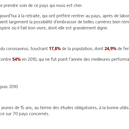
de prendre soin de ce pays qui nous est cher.
urd’hui à la retraite, qui ont préféré rentrer au pays, après de lab
aient largement la possibilité d’embrasser de belles carrières bien rém
spère où il fait bon vivre, dont elle est grandement digne.
 du coronavirus, touchant
de la population, dont
de f
17,8%
24,9%
contre
en 2010, qui ne fut point l’année des meilleures perfor
54%
epuis 2010.
 jeunes de 15 ans, au terme des études obligatoires, à la bonne uti
lace sur 70 pays concernés.