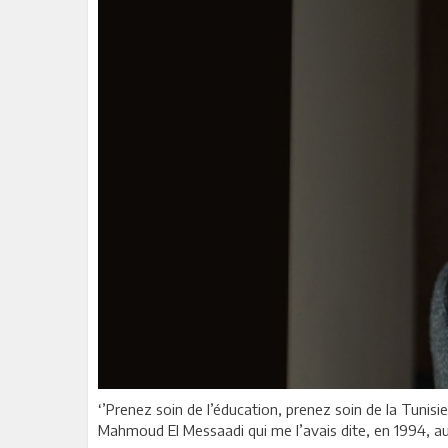
‘’Prenez soin de l’éducation, prenez soin de la Tunisie
Mahmoud El Messaadi qui me l’avais dite, en 1994, a