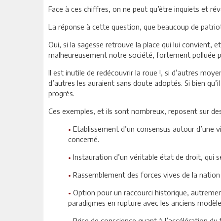
Face à ces chiffres, on ne peut qu’être inquiets et r
La réponse à cette question, que beaucoup de patriot
Oui, si la sagesse retrouve la place qui lui convient, 
malheureusement notre société, fortement polluée pa
Il est inutile de redécouvrir la roue !, si d’autres m
d’autres les auraient sans doute adoptés. Si bien qu’i
progrès.
Ces exemples, et ils sont nombreux, reposent sur des
•
Etablissement d’un consensus autour d’une vis
concerné.
•
Instauration d’un véritable état de droit, qui
•
Rassemblement des forces vives de la nation au
•
Option pour un raccourci historique, autremen
paradigmes en rupture avec les anciens modèles
•
Prise de conscience quant à l’accélération du