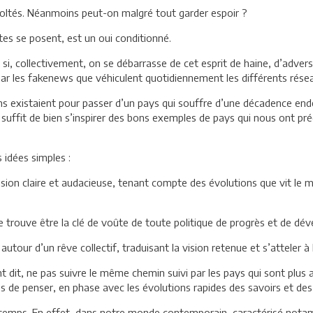
évoltés. Néanmoins peut-on malgré tout garder espoir ?
es se posent, est un oui conditionné.
et si, collectivement, on se débarrasse de cet esprit de haine, d’adver
r les fakenews que véhiculent quotidiennement les différents rése
oyens existaient pour passer d’un pays qui souffre d’une décadence end
l suffit de bien s’inspirer des bons exemples de pays qui nous ont pré
 idées simples :
ion claire et audacieuse, tenant compte des évolutions que vit le mo
 se trouve être la clé de voûte de toute politique de progrès et de d
tour d’un rêve collectif, traduisant la vision retenue et s’atteler à 
t dit, ne pas suivre le même chemin suivi par les pays qui sont plus
 de penser, en phase avec les évolutions rapides des savoirs et des
 temps. En effet, dans notre monde contemporain, caractérisé notamm