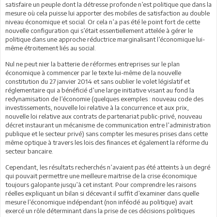
satisfaire un peuple dont la détresse profonde n’est politique que dans la
mesure où cela puisse lui apporter des mobiles de satisfaction au double
niveau économique et social. Or cela n’a pas été le point fort de cette
nouvelle configuration qui s’était essentiellement attelée à gérer le
politique dans une approche réductrice marginalisant l’économique lui-
même étroitement liés au social.
Nul ne peut nier la batterie de réformes entreprises sur le plan
économique à commencer par le texte lui-même de la nouvelle
constitution du 27 janvier 2014 et sans oublier le volet législatif et
réglementaire qui a bénéficié d’une large initiative visant au fond la
redynamisation de l’économie (quelques exemples : nouveau code des
investissements, nouvelle loi relative à la concurrence et aux prix,
nouvelle loi relative aux contrats de partenariat public-privé, nouveau
décret instaurant un mécanisme de communication entre l’administration
publique et le secteur privé) sans compter les mesures prises dans cette
même optique à travers les lois des finances et également la réforme du
secteur bancaire.
Cependant, les résultats recherchés n’avaient pas été atteints à un degré
qui pouvait permettre une meilleure maitrise de la crise économique
toujours galopante jusqu’à cet instant. Pour comprendre les raisons
réelles expliquant un bilan si décevant il suffit d’examiner dans quelle
mesure l’économique indépendant (non inféodé au politique) avait
exercé un rôle déterminant dans la prise de ces décisions politiques