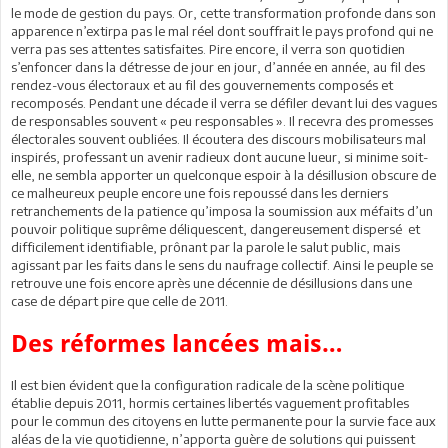
le mode de gestion du pays. Or, cette transformation profonde dans son
apparence n’extirpa pas le mal réel dont souffrait le pays profond qui ne
verra pas ses attentes satisfaites. Pire encore, il verra son quotidien
s’enfoncer dans la détresse de jour en jour, d’année en année, au fil des
rendez-vous électoraux et au fil des gouvernements composés et
recomposés. Pendant une décade il verra se défiler devant lui des vagues
de responsables souvent « peu responsables ». Il recevra des promesses
électorales souvent oubliées. Il écoutera des discours mobilisateurs mal
inspirés, professant un avenir radieux dont aucune lueur, si minime soit-
elle, ne sembla apporter un quelconque espoir à la désillusion obscure de
ce malheureux peuple encore une fois repoussé dans les derniers
retranchements de la patience qu’imposa la soumission aux méfaits d’un
pouvoir politique suprême déliquescent, dangereusement dispersé et
difficilement identifiable, prônant par la parole le salut public, mais
agissant par les faits dans le sens du naufrage collectif. Ainsi le peuple se
retrouve une fois encore après une décennie de désillusions dans une
case de départ pire que celle de 2011.
Des réformes lancées mais…
Il est bien évident que la configuration radicale de la scène politique
établie depuis 2011, hormis certaines libertés vaguement profitables
pour le commun des citoyens en lutte permanente pour la survie face aux
aléas de la vie quotidienne, n’apporta guère de solutions qui puissent