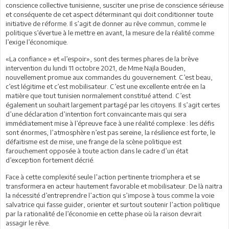
conscience collective tunisienne, susciter une prise de conscience sérieuse
et conséquente de cet aspect déterminant qui doit conditionner toute
initiative de réforme. Il s’agit de donner au rêve commun, comme le
politique s’évertue à le mettre en avant, la mesure de la réalité comme
l’exige l’économique.
«La confiance » et «l’espoir», sont des termes phares de la brève
intervention du lundi 11 octobre 2021, de Mme Najla Bouden,
nouvellement promue aux commandes du gouvernement. C’est beau,
c’est légitime et c’est mobilisateur. C’est une excellente entrée en la
matière que tout tunisien normalement constitué attend. C’est
également un souhait largement partagé par les citoyens. Il s’agit certes
d’une déclaration d’intention fort convaincante mais qui sera
immédiatement mise à l’épreuve face à une réalité complexe : les défis
sont énormes, l’atmosphère n’est pas sereine, la résilience est forte, le
défaitisme est de mise, une frange de la scène politique est
farouchement opposée à toute action dans le cadre d’un état
d’exception fortement décrié.
Face à cette complexité seule l’action pertinente triomphera et se
transformera en acteur hautement favorable et mobilisateur. De là naitra
la nécessité d’entreprendre l’action qui s’impose à tous comme la voie
salvatrice qui fasse guider, orienter et surtout soutenir l’action politique
par la rationalité de l’économie en cette phase où la raison devrait
assagir le rêve.