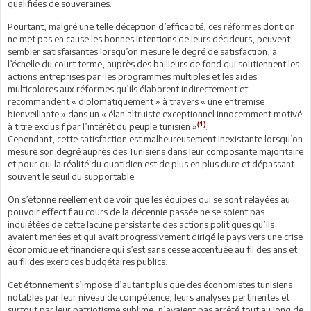
qualifiées de souveraines.
Pourtant, malgré une telle déception d’efficacité, ces réformes dont on
ne met pas en cause les bonnes intentions de leurs décideurs, peuvent
sembler satisfaisantes lorsqu’on mesure le degré de satisfaction, à
l’échelle du court terme, auprès des bailleurs de fond qui soutiennent les
actions entreprises par les programmes multiples et les aides
multicolores aux réformes qu’ils élaborent indirectement et
recommandent « diplomatiquement » à travers « une entremise
bienveillante » dans un « élan altruiste exceptionnel innocemment motivé
(1)
à titre exclusif par l’intérêt du peuple tunisien »
.
Cependant, cette satisfaction est malheureusement inexistante lorsqu’on
mesure son degré auprès des Tunisiens dans leur composante majoritaire
et pour qui la réalité du quotidien est de plus en plus dure et dépassant
souvent le seuil du supportable.
On s’étonne réellement de voir que les équipes qui se sont relayées au
pouvoir effectif au cours de la décennie passée ne se soient pas
inquiétées de cette lacune persistante des actions politiques qu’ils
avaient menées et qui avait progressivement dirigé le pays vers une crise
économique et financière qui s’est sans cesse accentuée au fil des ans et
au fil des exercices budgétaires publics.
Cet étonnement s’impose d’autant plus que des économistes tunisiens
notables par leur niveau de compétence, leurs analyses pertinentes et
surtout par leur patriotisme sublime, n’avaient pas arrêté tout au long de