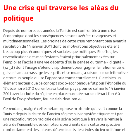
Une crise qui traverse les aléas du
politique
Depuis de nombreuses années la Tunisie est confrontée à une crise
économique dont les conséquences se sont avérées ravageuses et
multidimensionnelles. Les origines de cette crise remontent bien avant la
révolution du 14 janvier 2011 dont les motivations objectives étaient
beaucoup plus économiques et sociales que politiques. En effet, les
revendications des manifestants étaient principalement axées sur
l’emploi et l’accès à une vie décente d’où la genèse du terme « dignité »
(كرامة) dont l’usage s’étendit rapidement pour gagner la nation entière,
galvanisant au passage les esprits et se muant, a raison, en un leitmotive
de tout un peuple qui se l’appropria tout naturellement. C’est bien un
élément moteur que ce concept socio-économique fut pour l’étincelle du
17 décembre 2010 qui embrasa tout un pays pour se calmer le 14 janvier
2011 avec la chute du régime en place marquée par un départ forcé à
l’exil de l’ex-président, feu Zinelabidine Ben Ali.
Cependant, malgré cette métamorphose profonde qu’avait connue la
Tunisie depuis la chute de l’ancien régime suivie systématiquement par
une reconfiguration radicale de la scène politique à travers la remise à
zéro de l’ensemble des compteurs pertinents dans cette perspective
dont notamment: les acteurs déterminants, les règles du jeu politique et