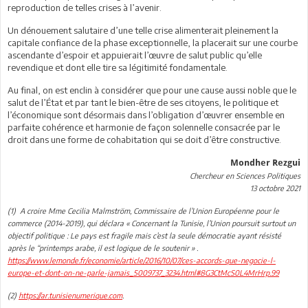
reproduction de telles crises à l’avenir.
Un dénouement salutaire d’une telle crise alimenterait pleinement la
capitale confiance de la phase exceptionnelle, la placerait sur une courbe
ascendante d’espoir et appuierait l’œuvre de salut public qu’elle
revendique et dont elle tire sa légitimité fondamentale.
Au final, on est enclin à considérer que pour une cause aussi noble que le
salut de l’État et par tant le bien-être de ses citoyens, le politique et
l’économique sont désormais dans l’obligation d’œuvrer ensemble en
parfaite cohérence et harmonie de façon solennelle consacrée par le
droit dans une forme de cohabitation qui se doit d’être constructive.
Mondher Rezgui
Chercheur en Sciences Politiques
13 octobre 2021
(1) A croire Mme Cecilia Malmström, Commissaire de l’Union Européenne pour le
commerce (2014-2019), qui déclara « Concernant la Tunisie, l’Union poursuit surtout un
objectif politique : Le pays est fragile mais c’est la seule démocratie ayant résisté
après le “printemps arabe, il est logique de le soutenir » .
https://www.lemonde.fr/economie/article/2016/10/07/ces-accords-que-negocie-l-
europe-et-dont-on-ne-parle-jamais_5009737_3234.html#8G3CtMcS0L4MrHrp.99
(2)
https://ar.tunisienumerique.com
.