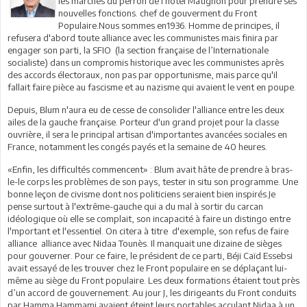
les marches du perron de l'hôtel Matignon pour prendre ses
nouvelles fonctions. chef de gouverment du Front
Populaire.Nous sommes en1936. Homme de principes, il
refusera d'abord toute alliance avec les communistes mais finira par
engager son parti, la SFIO (la section française de l’Internationale
socialiste) dans un compromis historique avec les communistes après
des accords électoraux, non pas par opportunisme, mais parce qu'il
fallait faire pièce au fascisme et au nazisme qui avaient le vent en poupe.
Depuis, Blum n'aura eu de cesse de consolider l'alliance entre les deux
ailes de la gauche française. Porteur d'un grand projet pour la classe
ouvrière, il sera le principal artisan d'importantes avancées sociales en
France, notamment les congés payés et la semaine de 40 heures.
«Enfin, les difficultés commencent» : Blum avait hâte de prendre à bras-
le-le corps les problèmes de son pays, tester in situ son programme. Une
bonne leçon de civisme dont nos politiciens seraient bien inspirés.Je
pense surtout à l'extrême-gauche qui a du mal à sortir du carcan
idéologique où elle se complait, son incapacité à faire un distingo entre
l'mportant et l'essentiel. On citera à titre d'exemple, son refus de faire
alliance alliance avec Nidaa Tounès. Il manquait une dizaine de sièges
pour gouverner. Pour ce faire, le président de ce parti, Béji Caïd Essebsi
avait essayé de les trouver chez le Front populaire en se déplaçant lui-
même au siège du Front populaire. Les deux formations étaient tout près
d’un accord de gouvernement. Au jour J, les dirigeants du Front conduits
par Hamma Hammami avaient éteint leurs portables acculant Nidaa à un