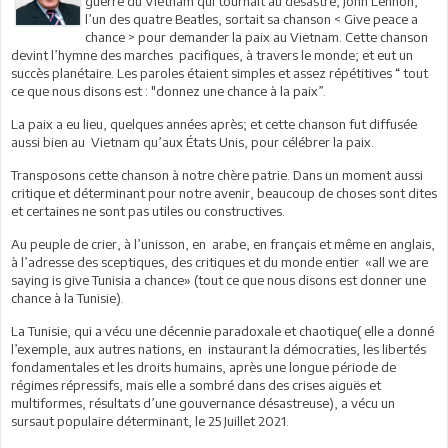
guerre du Vietnam qui tournait au désastre, John Lennon,
l’un des quatre Beatles, sortait sa chanson < Give peace a
chance > pour demander la paix au Vietnam. Cette chanson
devint l’hymne des marches pacifiques, à travers le monde; et eut un
succès planétaire. Les paroles étaient simples et assez répétitives “ tout
ce que nous disons est : "donnez une chance à la paix”.
La paix a eu lieu, quelques années après; et cette chanson fut diffusée
aussi bien au Vietnam qu’aux États Unis, pour célébrer la paix.
Transposons cette chanson à notre chère patrie. Dans un moment aussi
critique et déterminant pour notre avenir, beaucoup de choses sont dites
et certaines ne sont pas utiles ou constructives.
Au peuple de crier, à l’unisson, en arabe, en français et même en anglais,
à l’adresse des sceptiques, des critiques et du monde entier «all we are
saying is give Tunisia a chance» (tout ce que nous disons est donner une
chance à la Tunisie).
La Tunisie, qui a vécu une décennie paradoxale et chaotique( elle a donné
l’exemple, aux autres nations, en instaurant la démocraties, les libertés
fondamentales et les droits humains, après une longue période de
régimes répressifs, mais elle a sombré dans des crises aiguës et
multiformes, résultats d’une gouvernance désastreuse), a vécu un
sursaut populaire déterminant, le 25 Juillet 2021.