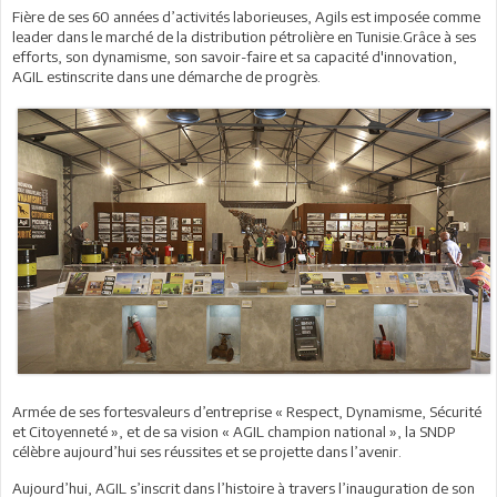
Fière de ses 60 années d’activités laborieuses, Agils est imposée comme
leader dans le marché de la distribution pétrolière en Tunisie.Grâce à ses
efforts, son dynamisme, son savoir-faire et sa capacité d'innovation,
AGIL estinscrite dans une démarche de progrès.
Armée de ses fortesvaleurs d’entreprise « Respect, Dynamisme, Sécurité
et Citoyenneté », et de sa vision « AGIL champion national », la SNDP
célèbre aujourd’hui ses réussites et se projette dans l’avenir.
Aujourd’hui, AGIL s’inscrit dans l’histoire à travers l’inauguration de son