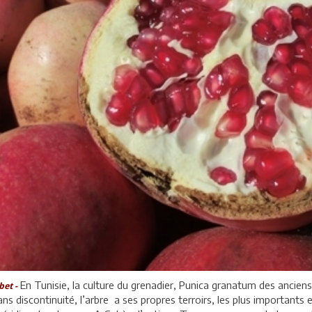
En Tunisie, la culture du grenadier, Punica granatum des anciens
bet -
ans discontinuité, l’arbre a ses propres terroirs, les plus importants 