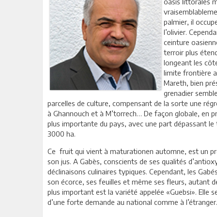
oasis littorales
vraisemblablemen
palmier, il occup
l’olivier. Cepend
ceinture oasienn
terroir plus éte
longeant les côt
limite frontière
Mareth, bien prés
grenadier semble
parcelles de culture, compensant de la sorte une rég
à Ghannouch et à M’torrech… De façon globale, en pr
plus importante du pays, avec une part dépassant le ti
3000 ha.
Ce fruit qui vient à maturationen automne, est un pr
son jus. A Gabès, conscients de ses qualités d’antio
déclinaisons culinaires typiques. Cependant, les Gabé
son écorce, ses feuilles et même ses fleurs, autant de p
plus important est la variété appelée «Guebsi». Elle s
d’une forte demande au national comme à l’étranger