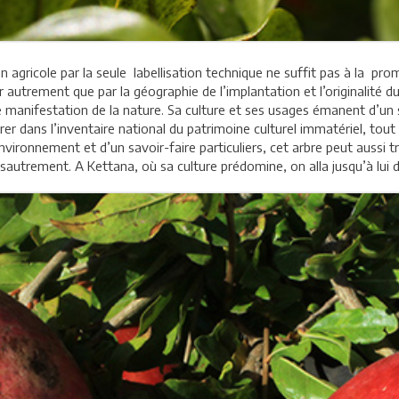
 agricole par la seule labellisation technique ne suffit pas à la prom
r autrement que par la géographie de l’implantation et l’originalité d
e manifestation de la nature. Sa culture et ses usages émanent d’un sa
er dans l’inventaire national du patrimoine culturel immatériel, tout
environnement et d’un savoir-faire particuliers, cet arbre peut aussi
asautrement. A Kettana, où sa culture prédomine, on alla jusqu’à lui d