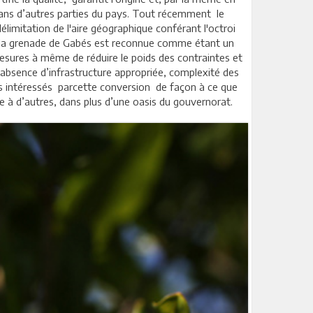
e dans d’autres parties du pays. Tout récemment le
élimitation de l'aire géographique conférant l'octroi
ue la grenade de Gabés est reconnue comme étant un
mesures à même de réduire le poids des contraintes et
 l’absence d’infrastructure appropriée, complexité des
rs intéressés parcette conversion de façon à ce que
ie à d’autres, dans plus d’une oasis du gouvernorat.