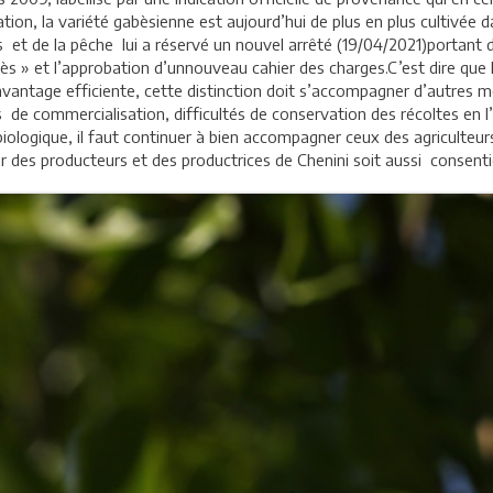
ation, la variété gabèsienne est aujourd’hui de plus en plus cultivé
s et de la pêche lui a réservé un nouvel arrêté (19/04/2021)portant d
abès » et l’approbation d’unnouveau cahier des charges.C’est dire q
davantage efficiente, cette distinction doit s’accompagner d’autres 
its de commercialisation, difficultés de conservation des récoltes en
ologique, il faut continuer à bien accompagner ceux des agriculteu
par des producteurs et des productrices de Chenini soit aussi consent