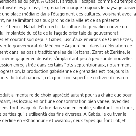
 méridionales du pays. A Gabès, l’antique Tacapes, comme du temps du 
t visité les jardins-, le grenadier marque toujours le paysage oasie
e une place médiane dans l’étagement des cultures, voisinant avec la 
ant, ne se limitant pas aux jardins de la ville et de sa présente
e – Chenini –Nahal- M’torrech- la culture du grenadier couvre un
ndu, implantée du côté de la façade orientale du gouvernorat,
es et courant sud depuis Gabés, jusqu’aux environs de Oued Ezzès,
 avec le gouvernorat de Médenine.Aujourd’hui, dans la délégation de
ent dans les oasis traditionnelles de Kettana, Zarat et Zerkine, le
 même gagner en densité, s’implantant peu à peu sur de nouvelles
ression enregistrée dans certains îlots septentrionaux, notamment
ogression, la production gabésienne de grenades est toujours la
ers du total national, cela pour une superficie cultivée d’environ
oduit alimentaire de choix apprécié autant pour sa chaire que pour
xydant, les locaux en ont une consommation bien variée, avec des
siens font usage de l’arbre dans son ensemble, sollicitant son tronc,
arties qu’ils utilisentà des fins diverses. A Gabés, le cultivar le
e décline en «Khadhouri» et «wardi», deux types qui font l’objet
.