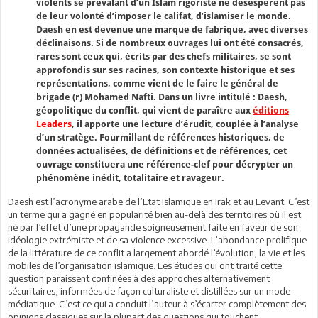
violents se prévalant d’un Islam rigoriste ne désespèrent pas
de leur volonté d’imposer le califat, d’islamiser le monde.
Daesh en est devenue une marque de fabrique, avec diverses
déclinaisons. Si de nombreux ouvrages lui ont été consacrés,
rares sont ceux qui, écrits par des chefs militaires, se sont
approfondis sur ses racines, son contexte historique et ses
représentations, comme vient de le faire le général de
brigade (r) Mohamed Nafti. Dans un livre intitulé : Daesh,
géopolitique du conflit, qui vient de paraître aux
éditions
Leaders
, il apporte une lecture d’érudit, couplée à l’analyse
d’un stratège. Fourmillant de références historiques, de
données actualisées, de définitions et de références, cet
ouvrage constituera une référence-clef pour décrypter un
phénomène inédit, totalitaire et ravageur.
Daesh est l’acronyme arabe de l’Etat Islamique en Irak et au Levant. C’est
un terme qui a gagné en popularité bien au-delà des territoires où il est
né par l’effet d’une propagande soigneusement faite en faveur de son
idéologie extrémiste et de sa violence excessive. L’abondance prolifique
de la littérature de ce conflit a largement abordé l’évolution, la vie et les
mobiles de l’organisation islamique. Les études qui ont traité cette
question paraissent confinées à des approches alternativement
sécuritaires, informées de façon culturaliste et distillées sur un mode
médiatique. C’est ce qui a conduit l’auteur à s’écarter complètement des
opinions classiques sur la plupart des questions qui touchent