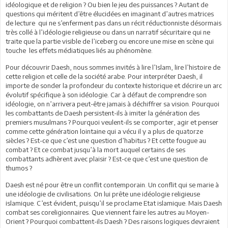
idéologique et de religion ? Ou bien le jeu des puissances ? Autant de
questions qui méritent d’être élucidées en imaginant d’autres matrices
de lecture qui ne s’enferment pas dans un récit réductionniste désormais
très collé à l’idéologie religieuse ou dans un narratif sécuritaire qui ne
traite que la partie visible de l’iceberg ou encore une mise en scène qui
touche les effets médiatiques liés au phénomène.
Pour découvrir Daesh, nous sommes invités à lire l’Islam, lire l’histoire de
cette religion et celle de la société arabe. Pour interpréter Daesh, il
importe de sonder la profondeur du contexte historique et décrire un arc
évolutif spécifique à son idéologie. Car à défaut de comprendre son
idéologie, on n’arrivera peut-être jamais à déchiffrer sa vision. Pourquoi
les combattants de Daesh persistent-ils à imiter la génération des
premiers musulmans ? Pourquoi veulent-ils se comporter, agir et penser
comme cette génération lointaine qui a vécu il y a plus de quatorze
siècles ? Est-ce que c’est une question d’habitus ? Et cette fougue au
combat ? Et ce combat jusqu’à la mort auquel certains de ses
combattants adhèrent avec plaisir ? Est-ce que c’est une question de
thumos ?
Daesh est né pour être un conflit contemporain. Un conflit qui se marie à
une idéologie de civilisations. On lui prête une idéologie religieuse
islamique. C’est évident, puisqu’il se proclame Etat islamique. Mais Daesh
combat ses coreligionnaires. Que viennent faire les autres au Moyen-
Orient ? Pourquoi combattent-ils Daesh ? Des raisons logiques devraient