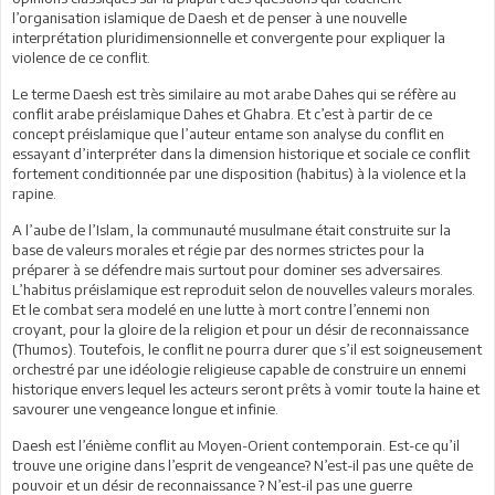
l’organisation islamique de Daesh et de penser à une nouvelle
interprétation pluridimensionnelle et convergente pour expliquer la
violence de ce conflit.
Le terme Daesh est très similaire au mot arabe Dahes qui se réfère au
conflit arabe préislamique Dahes et Ghabra. Et c’est à partir de ce
concept préislamique que l’auteur entame son analyse du conflit en
essayant d’interpréter dans la dimension historique et sociale ce conflit
fortement conditionnée par une disposition (habitus) à la violence et la
rapine.
A l’aube de l’Islam, la communauté musulmane était construite sur la
base de valeurs morales et régie par des normes strictes pour la
préparer à se défendre mais surtout pour dominer ses adversaires.
L’habitus préislamique est reproduit selon de nouvelles valeurs morales.
Et le combat sera modelé en une lutte à mort contre l’ennemi non
croyant, pour la gloire de la religion et pour un désir de reconnaissance
(Thumos). Toutefois, le conflit ne pourra durer que s’il est soigneusement
orchestré par une idéologie religieuse capable de construire un ennemi
historique envers lequel les acteurs seront prêts à vomir toute la haine et
savourer une vengeance longue et infinie.
Daesh est l’énième conflit au Moyen-Orient contemporain. Est-ce qu’il
trouve une origine dans l’esprit de vengeance? N’est-il pas une quête de
pouvoir et un désir de reconnaissance ? N’est-il pas une guerre