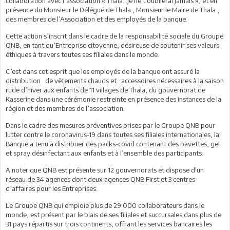
collaboration avec l’association « Thala…je ne t’oublierai jamais », et en
présence du Monsieur le Délégué de Thala , Monsieur le Maire de Thala ,
des membres de l’Association et des employés de la banque.
Cette action s’inscrit dans le cadre de la responsabilité sociale du Groupe
QNB, en tant qu’Entreprise citoyenne, désireuse de soutenir ses valeurs
éthiques à travers toutes ses filiales dans le monde.
C’est dans cet esprit que les employés de la banque ont assuré la
distribution de vêtements chauds et accessoires nécessaires à la saison
rude d’hiver aux enfants de 11 villages de Thala, du gouvernorat de
Kasserine dans une cérémonie restreinte en présence des instances de la
région et des membres de l’association.
Dans le cadre des mesures préventives prises par le Groupe QNB pour
lutter contre le coronavirus-19 dans toutes ses filiales internationales, la
Banque a tenu à distribuer des packs-covid contenant des bavettes, gel
et spray désinfectant aux enfants et à l’ensemble des participants.
A noter que QNB est présente sur 12 gouvernorats et dispose d'un
réseau de 34 agences dont deux agences QNB First et 3 centres
d’affaires pour les Entreprises.
Le Groupe QNB qui emploie plus de 29.000 collaborateurs dans le
monde, est présent par le biais de ses filiales et succursales dans plus de
31 pays répartis sur trois continents, offrant les services bancaires les