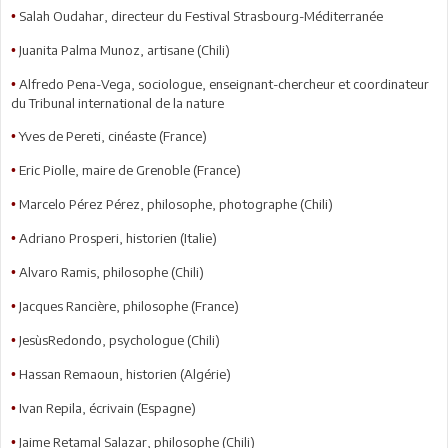
Salah Oudahar, directeur du Festival Strasbourg-Méditerranée
•
Juanita Palma Munoz, artisane (Chili)
•
Alfredo Pena-Vega, sociologue, enseignant-chercheur et coordinateur
•
du Tribunal international de la nature
Yves de Pereti, cinéaste (France)
•
Eric Piolle, maire de Grenoble (France)
•
Marcelo Pérez Pérez, philosophe, photographe (Chili)
•
Adriano Prosperi, historien (Italie)
•
Alvaro Ramis, philosophe (Chili)
•
Jacques Rancière, philosophe (France)
•
JesùsRedondo, psychologue (Chili)
•
Hassan Remaoun, historien (Algérie)
•
Ivan Repila, écrivain (Espagne)
•
Jaime Retamal Salazar, philosophe (Chili)
•