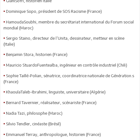
GianiSofri, historien Italie
•
Dominique Sopo, président de SOS Racisme (France)
•
HamoudaSoubhi, membre du secrétariat international du Forum social
•
mondial (Maroc)
Sergio Staino, directeur de l’Unita, dessinateur, metteur en scène
•
(Italie)
Benjamin Stora, historien (France)
•
Mauricio StuardoFuentealba, ingénieur en contrôle industriel (Chili)
•
Sophie Taillé-Polian, sénatrice, coordinatrice nationale de Génération.s
•
(France)
KhaoulaTaleb-Ibrahimi, linguiste, universitaire (Algérie)
•
Bernard Tavernier, réalisateur, scénariste (France)
•
Nadia Tazi, philosophe (Maroc)
•
Silvio Tendler, cinéaste (Brésil)
•
Emmanuel Terray, anthropologue, historien (France)
•