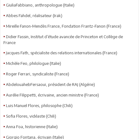
GiuliaFabbiano, anthropologue (Italie)
•
Abbes Fahdel, réalisateur (Irak)
•
Mireille Fanon-Mendès France, Fondation Frantz-Fanon (France)
•
Didier Fassin, Institut d’étude avancée de Princeton et Collège de
•
France
Jacques Fath, spécialiste des relations internationales (France)
•
Michèle Feo, philologue (Italie)
•
Roger Ferrari, syndicaliste (France)
•
AbdelouahebFersaoui, président de RAJ (Algérie)
•
Aurélie Filippetti, écrivaine, ancien ministre (France)
•
Luis Manuel Flores, philosophe (Chili)
•
Sofia Flores, vidéaste (Chili)
•
Anna Foa, historienne (Italie)
•
Giorgio Fontana, écrivain (Italie)
•