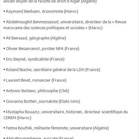
ancien doyen de la faculté de droit d’Alger (Algérie)
Raymond Benhaim, économiste (Maroc)
•
Abdelmoughit Benmessaoud, universitaire, directeur de la « Revue
•
marocaine des sciences politiques et sociales » (Maroc)
Ali Bensaad, géographe (Algérie)
•
Olivier Besancenot, postier NPA (France)
•
Eric Beynel, syndicaliste (France)
•
Roland Biache, secrétaire général de la LDH (France)
•
Laurent Binet, romancier (France)
•
Antonio Boitano, philosophe (Chili)
•
Giovanna Botteri, journaliste (Etats-Unis)
•
Mustapha Bouaziz, universitaire, historien, directeur scientifique du
•
CEREM (Maroc)
Fatma Boufnik, militante féministe, universitaire (Algérie)
•
AlimaBoumedienne, avocate (France)
•