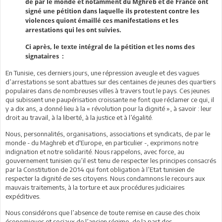
de par le monde et notamment du Mghreb et de France ont
signé une pétition dans laquelle ils protestent contre les
violences quiont émaillé ces manifestations et les
arrestations qui les ont suivies.
Ci après, le texte intégral de la pétition et les noms des
signataires :
En Tunisie, ces derniers jours, une répression aveugle et des vagues
d’arrestations se sont abattues sur des centaines de jeunes des quartiers
populaires dans de nombreuses villes à travers tout le pays. Ces jeunes
qui subissent une paupérisation croissante ne font que réclamer ce qui, il
y a dix ans, a donné lieu à la « révolution pour la dignité », à savoir : leur
droit au travail, à la liberté, à la justice et à l’égalité.
Nous, personnalités, organisations, associations et syndicats, de par le
monde - du Maghreb et d'Europe, en particulier -, exprimons notre
indignation et notre solidarité. Nous rappelons, avec force, au
gouvernement tunisien qu’il est tenu de respecter les principes consacrés
par la Constitution de 2014 qui font obligation à l’Etat tunisien de
respecter la dignité de ses citoyens. Nous condamnons le recours aux
mauvais traitements, à la torture et aux procédures judiciaires
expéditives.
Nous considérons que l’absence de toute remise en cause des choix
économiques et sociaux de l’ancien régime, de la part des