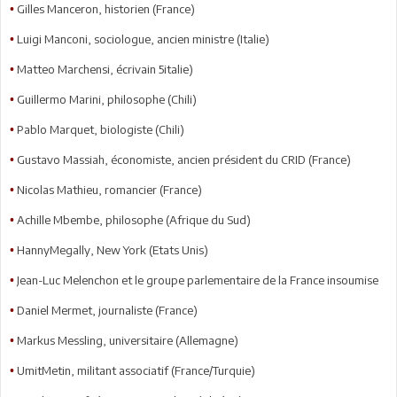
Gilles Manceron, historien (France)
•
Luigi Manconi, sociologue, ancien ministre (Italie)
•
Matteo Marchensi, écrivain 5italie)
•
Guillermo Marini, philosophe (Chili)
•
Pablo Marquet, biologiste (Chili)
•
Gustavo Massiah, économiste, ancien président du CRID (France)
•
Nicolas Mathieu, romancier (France)
•
Achille Mbembe, philosophe (Afrique du Sud)
•
HannyMegally, New York (Etats Unis)
•
Jean-Luc Melenchon et le groupe parlementaire de la France insoumise
•
Daniel Mermet, journaliste (France)
•
Markus Messling, universitaire (Allemagne)
•
UmitMetin, militant associatif (France/Turquie)
•