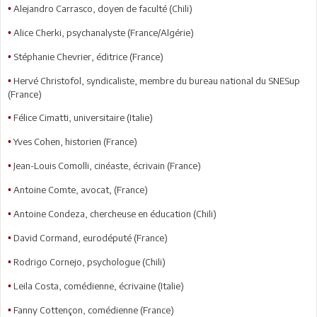
Alejandro Carrasco, doyen de faculté (Chili)
•
Alice Cherki, psychanalyste (France/Algérie)
•
Stéphanie Chevrier, éditrice (France)
•
Hervé Christofol, syndicaliste, membre du bureau national du SNESup
•
(France)
Félice Cimatti, universitaire (Italie)
•
Yves Cohen, historien (France)
•
Jean-Louis Comolli, cinéaste, écrivain (France)
•
Antoine Comte, avocat, (France)
•
Antoine Condeza, chercheuse en éducation (Chili)
•
David Cormand, eurodéputé (France)
•
Rodrigo Cornejo, psychologue (Chili)
•
Leila Costa, comédienne, écrivaine (Italie)
•
Fanny Cottençon, comédienne (France)
•