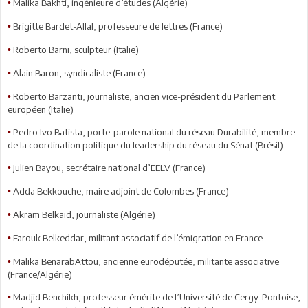
Malika Bakhti, ingénieure d’études (Algérie)
•
Brigitte Bardet-Allal, professeure de lettres (France)
•
Roberto Barni, sculpteur (Italie)
•
Alain Baron, syndicaliste (France)
•
Roberto Barzanti, journaliste, ancien vice-président du Parlement
•
européen (Italie)
Pedro Ivo Batista, porte-parole national du réseau Durabilité, membre
•
de la coordination politique du leadership du réseau du Sénat (Brésil)
Julien Bayou, secrétaire national d’EELV (France)
•
Adda Bekkouche, maire adjoint de Colombes (France)
•
Akram Belkaïd, journaliste (Algérie)
•
Farouk Belkeddar, militant associatif de l’émigration en France
•
Malika BenarabAttou, ancienne eurodéputée, militante associative
•
(France/Algérie)
Madjid Benchikh, professeur émérite de l’Université de Cergy-Pontoise,
•