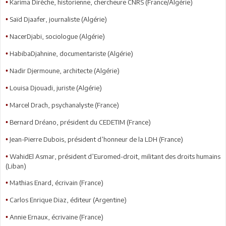
Karima Dirèche, historienne, chercheure CNRS (France/Algérie)
•
Saïd Djaafer, journaliste (Algérie)
•
NacerDjabi, sociologue (Algérie)
•
HabibaDjahnine, documentariste (Algérie)
•
Nadir Djermoune, architecte (Algérie)
•
Louisa Djouadi, juriste (Algérie)
•
Marcel Drach, psychanalyste (France)
•
Bernard Dréano, président du CEDETIM (France)
•
Jean-Pierre Dubois, président d’honneur de la LDH (France)
•
WahidEl Asmar, président d’Euromed-droit, militant des droits humains
•
(Liban)
Mathias Enard, écrivain (France)
•
Carlos Enrique Diaz, éditeur (Argentine)
•
Annie Ernaux, écrivaine (France)
•