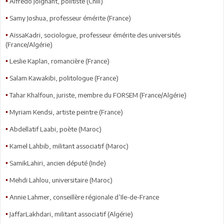
Alfredo Joignant, politiste (Chili)
•
Samy Joshua, professeur émérite (France)
•
AïssaKadri, sociologue, professeur émérite des universités
•
(France/Algérie)
Leslie Kaplan, romancière (France)
•
Salam Kawakibi, politologue (France)
•
Tahar Khalfoun, juriste, membre du FORSEM (France/Algérie)
•
Myriam Kendsi, artiste peintre (France)
•
Abdellatif Laabi, poète (Maroc)
•
Kamel Lahbib, militant associatif (Maroc)
•
SamikLahiri, ancien député (Inde)
•
Mehdi Lahlou, universitaire (Maroc)
•
Annie Lahmer, conseillère régionale d’Ile-de-France
•
JaffarLakhdari, militant associatif (Algérie)
•