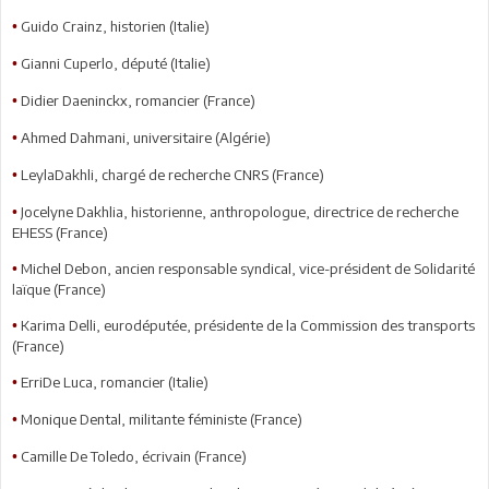
Guido Crainz, historien (Italie)
•
Gianni Cuperlo, député (Italie)
•
Didier Daeninckx, romancier (France)
•
Ahmed Dahmani, universitaire (Algérie)
•
LeylaDakhli, chargé de recherche CNRS (France)
•
Jocelyne Dakhlia, historienne, anthropologue, directrice de recherche
•
EHESS (France)
Michel Debon, ancien responsable syndical, vice-président de Solidarité
•
laïque (France)
Karima Delli, eurodéputée, présidente de la Commission des transports
•
(France)
ErriDe Luca, romancier (Italie)
•
Monique Dental, militante féministe (France)
•
Camille De Toledo, écrivain (France)
•