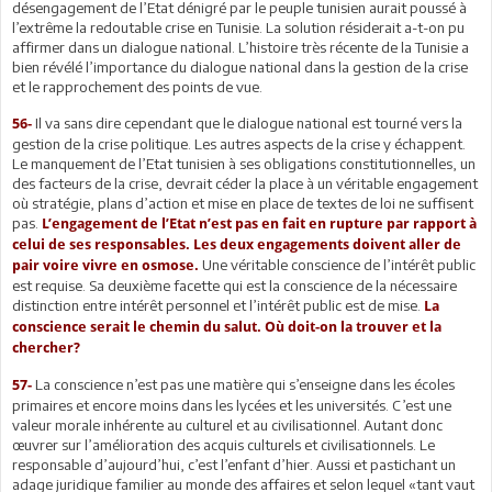
désengagement de l’Etat dénigré par le peuple tunisien aurait poussé à
l’extrême la redoutable crise en Tunisie. La solution résiderait a-t-on pu
affirmer dans un dialogue national. L’histoire très récente de la Tunisie a
bien révélé l’importance du dialogue national dans la gestion de la crise
et le rapprochement des points de vue.
Il va sans dire cependant que le dialogue national est tourné vers la
56-
gestion de la crise politique. Les autres aspects de la crise y échappent.
Le manquement de l’Etat tunisien à ses obligations constitutionnelles, un
des facteurs de la crise, devrait céder la place à un véritable engagement
où stratégie, plans d’action et mise en place de textes de loi ne suffisent
pas.
L’engagement de l’Etat n’est pas en fait en rupture par rapport à
celui de ses responsables. Les deux engagements doivent aller de
Une véritable conscience de l’intérêt public
pair voire vivre en osmose.
est requise. Sa deuxième facette qui est la conscience de la nécessaire
distinction entre intérêt personnel et l’intérêt public est de mise.
La
conscience serait le chemin du salut. Où doit-on la trouver et la
chercher?
La conscience n’est pas une matière qui s’enseigne dans les écoles
57-
primaires et encore moins dans les lycées et les universités. C’est une
valeur morale inhérente au culturel et au civilisationnel. Autant donc
œuvrer sur l’amélioration des acquis culturels et civilisationnels. Le
responsable d’aujourd’hui, c’est l’enfant d’hier. Aussi et pastichant un
adage juridique familier au monde des affaires et selon lequel «tant vaut