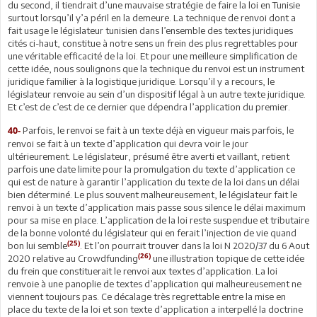
du second, il tiendrait d’une mauvaise stratégie de faire la loi en Tunisie
surtout lorsqu’il y’a péril en la demeure. La technique de renvoi dont a
fait usage le législateur tunisien dans l’ensemble des textes juridiques
cités ci-haut, constitue à notre sens un frein des plus regrettables pour
une véritable efficacité de la loi. Et pour une meilleure simplification de
cette idée, nous soulignons que la technique du renvoi est un instrument
juridique familier à la logistique juridique. Lorsqu’il y a recours, le
législateur renvoie au sein d’un dispositif légal à un autre texte juridique.
Et c’est de c’est de ce dernier que dépendra l’application du premier.
Parfois, le renvoi se fait à un texte déjà en vigueur mais parfois, le
40-
renvoi se fait à un texte d’application qui devra voir le jour
ultérieurement. Le législateur, présumé être averti et vaillant, retient
parfois une date limite pour la promulgation du texte d’application ce
qui est de nature à garantir l’application du texte de la loi dans un délai
bien déterminé. Le plus souvent malheureusement, le législateur fait le
renvoi à un texte d’application mais passe sous silence le délai maximum
pour sa mise en place. L’application de la loi reste suspendue et tributaire
de la bonne volonté du législateur qui en ferait l’injection de vie quand
(25)
bon lui semble
. Et l’on pourrait trouver dans la loi N 2020/37 du 6 Aout
(26)
2020 relative au Crowdfunding
une illustration topique de cette idée
du frein que constituerait le renvoi aux textes d’application. La loi
renvoie à une panoplie de textes d’application qui malheureusement ne
viennent toujours pas. Ce décalage très regrettable entre la mise en
place du texte de la loi et son texte d’application a interpellé la doctrine