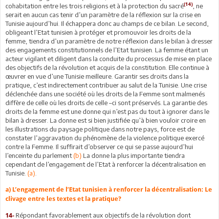
(14)
cohabitation entre les trois religions et à la protection du sacré
, ne
serait en aucun cas tenir d’un paramètre de la réflexion sur la crise en
Tunisie aujourd’hui. Il échappera donc au champs de ce bilan. Le second,
obligeant l’Etat tunisien à protéger et promouvoir les droits de la
femme, tiendra d’un paramètre de notre réflexion dans le bilan à dresser
des engagements constitutionnels de l’Etat tunisien. La femme étant un
acteur vigilant et diligent dans la conduite du processus de mise en place
des objectifs de la révolution et acquis de la constitution. Elle continue à
œuvrer en vue d’une Tunisie meilleure. Garantir ses droits dans la
pratique, c’est indirectement contribuer au salut de la Tunisie. Une crise
déclenchée dans une société où les droits de la Femme sont malmenés
diffère de celle où les droits de celle –ci sont préservés. La garantie des
droits de la femme est une donne qui n’est pas du tout à ignorer dans le
bilan à dresser. La donne est si bien justifiée qu’à bien vouloir croire en
les illustrations du paysage politique dans notre pays, force est de
constater l’aggravation du phénomène de la violence politique exercé
contre la Femme. Il suffirait d’observer ce qui se passe aujourd’hui
l’enceinte du parlement
(b)
La donne la plus importante tiendra
cependant de l’engagement de l’Etat à renforcer la décentralisation en
Tunisie.
(a)
.
a) L’engagement de l’Etat tunisien à renforcer la décentralisation: Le
clivage entre les textes et la pratique?
Répondant favorablement aux objectifs de la révolution dont
14-