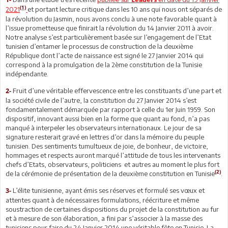
(1)
2021
et portant lecture critique dans les 10 ans qui nous ont séparés de
la révolution du Jasmin, nous avons conclu à une note favorable quant à
l’issue prometteuse que finirait la révolution du 14 Janvier 2011 à avoir.
Notre analyse s’est particulièrement basée sur l’engagement de l’Etat
tunisien d’entamer le processus de construction de la deuxième
République dont l’acte de naissance est signé le 27 Janvier 2014 qui
correspond à la promulgation de la 2ème constitution de la Tunisie
indépendante.
Fruit d’une véritable effervescence entre les constituants d’une part et
2-
la société civile de l’autre, la constitution du 27 Janvier 2014 s’est
fondamentalement démarquée par rapport à celle du 1er Juin 1959. Son
dispositif, innovant aussi bien en la forme que quant au fond, n’a pas
manqué à interpeler les observateurs internationaux. Le jour de sa
signature resterait gravé en lettres d’or dans la mémoire du peuple
tunisien. Des sentiments tumultueux de joie, de bonheur, de victoire,
hommages et respects auront marqué l’attitude de tous les intervenants
chefs d’Etats, observateurs, politiciens et autres au moment le plus fort
(2)
de la cérémonie de présentation de la deuxième constitution en Tunisie
.
L’élite tunisienne, ayant émis ses réserves et formulé ses vœux et
3-
attentes quant à de nécessaires formulations, réécriture et même
soustraction de certaines dispositions du projet de la constitution au fur
et à mesure de son élaboration, a fini par s’associer à la masse des
tunisiens pour faire du 24 Janvier 2014 une véritable fête en Tunisie. La