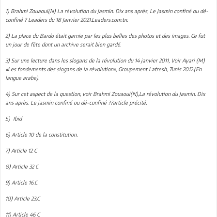
1) Brahmi Zouaoui(N) La révolution du Jasmin. Dix ans après, Le Jasmin confiné ou dé-
confiné ? Leaders du 18 Janvier 2021.Leaders.com.tn.
2) La place du Bardo était garnie par les plus belles des photos et des images. Ce fut
un jour de fête dont un archive serait bien gardé.
3) Sur une lecture dans les slogans de la révolution du 14 janvier 2011, Voir Ayari (M)
«Les fondements des slogans de la révolution», Groupement Latresh, Tunis 2012.(En
langue arabe).
4) Sur cet aspect de la question, voir Brahmi Zouaoui(N),La révolution du Jasmin. Dix
ans après. Le jasmin confiné ou dé-confiné ??article précité.
5) Ibid
6) Article 10 de la constitution.
7) Article 12 C
8) Article 32 C
9) Article 16.C
10) Article 23.C
11) Article 46 C