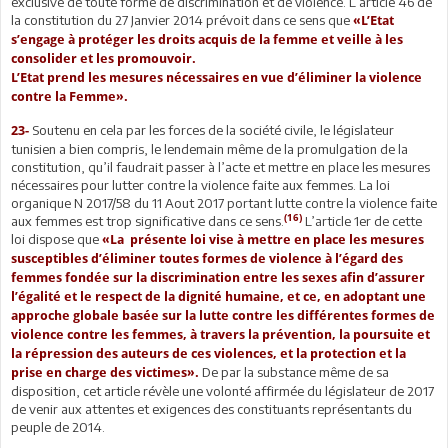
exclusive de toute forme de discrimination et de violence. L’article 46 de
la constitution du 27 Janvier 2014 prévoit dans ce sens que
«L’Etat
s’engage à protéger les droits acquis de la femme et veille à les
consolider et les promouvoir.
L’Etat prend les mesures nécessaires en vue d’éliminer la violence
contre la Femme».
Soutenu en cela par les forces de la société civile, le législateur
23-
tunisien a bien compris, le lendemain même de la promulgation de la
constitution, qu’il faudrait passer à l’acte et mettre en place les mesures
nécessaires pour lutter contre la violence faite aux femmes. La loi
organique N 2017/58 du 11 Aout 2017 portant lutte contre la violence faite
(16)
aux femmes est trop significative dans ce sens.
L’article 1er de cette
loi dispose que
«La présente loi vise à mettre en place les mesures
susceptibles d’éliminer toutes formes de violence à l’égard des
femmes fondée sur la discrimination entre les sexes afin d’assurer
l’égalité et le respect de la dignité humaine, et ce, en adoptant une
approche globale basée sur la lutte contre les différentes formes de
violence contre les femmes, à travers la prévention, la poursuite et
la répression des auteurs de ces violences, et la protection et la
De par la substance même de sa
prise en charge des victimes».
disposition, cet article révèle une volonté affirmée du législateur de 2017
de venir aux attentes et exigences des constituants représentants du
peuple de 2014.