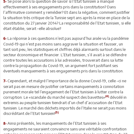
Se pose alors la question de savoir si l’Etat tunisien a manqué
5-
effectivement à ses engagements pris dans la constitution? Dans
l’affirmative comment y remédier? Et dans la négative, comment justifier
la situation très critique de la Tunisie sept ans après la mise en place de la
constitution du 27 janvier 2014? La responsabilité de l’Etat tunisien, si elle
était établie, serait –elle absolue?
La réponse à ces questions n’est pas aujourd’hui aisée vu la pandémie
6-
Covid-19 qui n’est pas moins sans aggraver la situation et fausser, un
tant soit peu, les statistiques et chiffres déjà alarmants surtout dans le
secteur économique et financier. L’Etat tunisien, s’il avait à se défendre
contre toutes les accusations à lui adressées, trouverait dans sa lutte
contre la propagation du Covid-19, un argument fort justifiant ses
éventuels manquements à ses engagements pris dans la constitution.
Cependant, et malgré l’importance de la donne Covid-19, celle –ci ne
7-
serait pas en mesure de justifier certains manquements à connotation
purement morale tel l’engagement de l’Etat tunisien à lutter contre la
(4)
corruption. Le «scandale du marché suspect des bavettes»
dévoilé in
extremis au peuple tunisien tiendrait d’un chef d’accusation de l’Etat
tunisien. Le marché des déchets importés de l’Italie ne serait pas moins
(5)
discréditant de l’Etat tunisien!
Ainsi présentés, les manquements de l’Etat tunisien à ses
8-
engagements ne sauraient convaincre sans une véritable confrontation