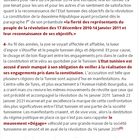
joie tenait pour les uns et pour les autres d’un sentiment de satisfaction
quant à la reconnaissance de l’Etat tunisien des objectifs de la révolution.
La constitution de la deuxième République ayant proclamé dès le
er
paragraphe 1
de son préambule
«la fierté des représentants du
peuple de la révolution des 17 décembre 2010-14 Janvier 2011 et
leur reconnaissance de ses objectifs.»
Au fil des années, la joie se voyait affectée et affaiblie, la lueur
4-
d’espoir s’étouffer et le peuple tunisien déçu et déprimé. Et pour cause,
le clivage et de loin flagrant entre les engagements pris dans le cadre de
la constitution et le vécu au quotidien par le Tunisien.
L’Etat tunisien est
accusé d’avoir manqué à son obligation de veiller à la réalisation de
L’accusation est telle que
ses engagements pris dans la constitution.
plusieurs régions de la Tunisie sont aujourd’hui en manifestations. Au
Centre-ville de Tunis, et plus exactement à l’Avenue Habib Bourguiba, on
a craint mais cru revivre les mêmes mouvements de révolte que ceux qui
ont précédé et accompagné la révolution du 14 Janvier 2011. Samedi 23
Janvier 2021 incarnerait par excellence la marque de cette confrontation
des plus significatives entre l’Etat tunisien et une partie de la société
tunisienne. Les manifestants criaient, et de vive voix, alors la destitution
du régime politique en place ce qui n’est pas sans rappeler
le
véhiculé par une grande masse de la société
mouvement «Dégage»
(3)
tunisienne en amont et en aval de la révolution du 14 Janvier 2011
.