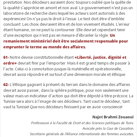
prestation. Nos décideurs auraient donc toujours oublié que la quête de
la qualité s’apprécie en amont et non aval. Le gouvernement n’est pas un
laboratoire de recherche dans lequel les acteurs sont autorisés à des
expériences! On n’ya pas le droit à l’essai. Le test doit être d’emblée
concluant. Les choix devraient être et de loin vivement étudiés. L’erreur
étant humaine, on ne peut la contourner. Elle devrait cependant tenir
d’une exception qui n’est pas en mesure d’ébranler la règle.
Un
remaniement ministériel doit être socialement responsable pour
emprunter le terme au monde des affaires.
Notre devise constitutionnelle étant
61-
«Liberté, justice, dignité et
devrait finir par l’emporter. Mais il est grand temps de passer à
ordre»
l’acte. Celui-ci à connotation jusque-là matérielle et opérationnelle,
devrait aussi répondre et surtout d’une dimension morale et éthique.
L’éthique gagnant à présent du terrain dans le domaine des affaires
62-
devrait aussi passer, dans la sphère politique, pour non seulement une
valeur mais un indicateur d’action qui doit être dépisté à titre précoce. La
Tunisie sera alors à l’image de ses décideurs. Tant vaut le décideur, tant
vaut la Tunisie! Que nos décideurs finissent par en avoir conscience!
Najet Brahmi Zouaoui
Professeure à la Faculté de Droit et des Sciences politiques de Tunis.
Avocate près la Cour de Cassation.
Secrétaire générale de l’Alliance internationale des femmes avocates.