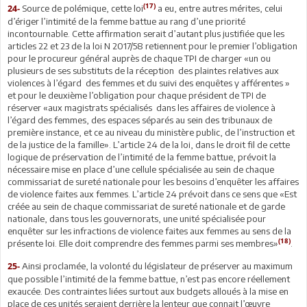
(17)
Source de polémique, cette loi
a eu, entre autres mérites, celui
24-
d’ériger l’intimité de la femme battue au rang d’une priorité
incontournable. Cette affirmation serait d’autant plus justifiée que les
articles 22 et 23 de la loi N 2017/58 retiennent pour le premier l’obligation
pour le procureur général auprès de chaque TPI de charger «un ou
plusieurs de ses substituts de la réception des plaintes relatives aux
violences à l’égard des femmes et du suivi des enquêtes y afférentes »
et pour le deuxième l’obligation pour chaque président de TPI de
réserver «aux magistrats spécialisés dans les affaires de violence à
l’égard des femmes, des espaces séparés au sein des tribunaux de
première instance, et ce au niveau du ministère public, de l’instruction et
de la justice de la famille». L’article 24 de la loi, dans le droit fil de cette
logique de préservation de l’intimité de la femme battue, prévoit la
nécessaire mise en place d’une cellule spécialisée au sein de chaque
commissariat de sureté nationale pour les besoins d’enquêter les affaires
de violence faites aux femmes. L’article 24 prévoit dans ce sens que «Est
créée au sein de chaque commissariat de sureté nationale et de garde
nationale, dans tous les gouvernorats, une unité spécialisée pour
enquêter sur les infractions de violence faites aux femmes au sens de la
(18)
présente loi. Elle doit comprendre des femmes parmi ses membres»
.
Ainsi proclamée, la volonté du législateur de préserver au maximum
25-
que possible l’intimité de la femme battue, n’est pas encore réellement
exaucée. Des contraintes liées surtout aux budgets alloués à la mise en
place de ces unités seraient derrière la lenteur que connait l’œuvre