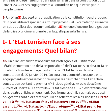
entre les engagements pris par l’Etat tunisien dans la constitution du 27
Janvier 2014 et ses engagements au quotidien tels que vécus par le
peuple tunisien.
Un bilan
des sept ans d’application de la constitution tiendrait donc
9-
(I)
d’un préalable indispensable à tout jugement. Celui –ci n’étant pas une fin
en soi, appelle à des recommandations
en vue d’une meilleure gestion
(II)
de la crise pluridimensionnelle par laquelle passe la Tunisie.
I- L ’Etat tunisien face à ses
engagements: Quel bilan?
Un bilan exhaustif et absolument irréfragable et justifiant de
10-
l’établissement ou non de la responsabilité de l’Etat tunisien devrait faire
un état de tous les engagements pris par l’Etat tunisien dans la
constitution du 27 Janvier 2014. On aura alors compté plus que trente
engagements expressément prévus par les deux chapitres 1 et 2 de la
constitution portant le premier «Principes généraux» et le deuxième
«Droits et libertés». La formule « L’Etat s’engage à … » n’est retenue que
dans quatre articles uniquement. Des formules similaires mais pas aussi
obligeantes sont alors retenues. On en retient celles ainsi libellées
«L’Etat
(6)
(7)
(8)
veille à
» , «L’Etat assure
» , «l’Etat œuvre en vue
» , «L’Etat
(9)
(10)
garantit..
» , «L’Etat agit», «L’Etat protège»
, «L’Etat prend les
(11)
(12)