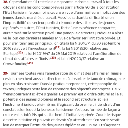
Cependant et s’il reste loin de garantir le droit au travail à tous les
38-
citoyens dans les conditions prévues par l’article 40 de la constitution,
l’Etat tunisien n’a pas moins œuvré en vue d’une meilleure implication des
jeunes dans le marché du travail. Aussi et sachant la difficulté sinon
l’impossibilité du secteur public à répondre des attentes des jeunes
diplômés et autres, l’Etat tunisien, fort d’une expérience comparée;
aurait misé sur le secteur privé. Une panoplie de textes juridiques a alors
vu le jour ces dernières années en vue de favoriser l’initiative privée. Et
pour s’en tenir aux principaux, on cite la loi N 2016/71 du 30 septembre
(21)
2016 relative à l’investissement
, la loi N2018/20 relative aux
(22)
Startups
, la loi N 2019/47 du 29 Mai 2019 relative à l’amélioration du
(23)
climat des affaires en Tunisie
et la loi N2020/37 relative au
(24)
Crowdfunding
.
Tournées toutes vers l’amélioration du climat des affaires en Tunisie,
39-
ces lois cherchent aussi et directement à absorber le taux de chômage de
plus en plus croissant. Dans la pratique cependant, cette panoplie de
textes juridiques reste loin de répondre des objectifs escomptés. Deux
freins pourraient ici être signalés: Le premier est d’ordre culturel et lié au
potentiel des jeunes diplômés et le second est structurel et lié à
l’instrument juridique lui-même. S’agissant du premier, il tiendrait d’un
constat selon lequel la jeunesse tunisienne n’est pas formée de façon à
croire en les intérêts qui s’attachent à l’initiative privée. Courir le risque
de cette initiative et pouvoir et devoir s’y attendre et s’en sortir serait
loin de marquer l’attitude des jeunes diplômés en Tunisie. Et s’agissant