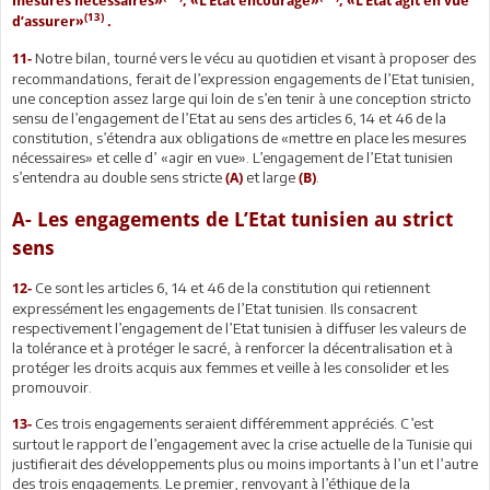
mesures nécessaires»
, «L’Etat encourage»
, «L’Etat agit en vue
(13)
d’assurer»
.
Notre bilan, tourné vers le vécu au quotidien et visant à proposer des
11-
recommandations, ferait de l’expression engagements de l’Etat tunisien,
une conception assez large qui loin de s’en tenir à une conception stricto
sensu de l’engagement de l’Etat au sens des articles 6, 14 et 46 de la
constitution, s’étendra aux obligations de «mettre en place les mesures
nécessaires» et celle d’ «agir en vue». L’engagement de l’Etat tunisien
s’entendra au double sens stricte
et large
.
(A)
(B)
A- Les engagements de L’Etat tunisien au strict
sens
Ce sont les articles 6, 14 et 46 de la constitution qui retiennent
12-
expressément les engagements de l’Etat tunisien. Ils consacrent
respectivement l’engagement de l’Etat tunisien à diffuser les valeurs de
la tolérance et à protéger le sacré, à renforcer la décentralisation et à
protéger les droits acquis aux femmes et veille à les consolider et les
promouvoir.
Ces trois engagements seraient différemment appréciés. C’est
13-
surtout le rapport de l’engagement avec la crise actuelle de la Tunisie qui
justifierait des développements plus ou moins importants à l’un et l’autre
des trois engagements. Le premier, renvoyant à l’éthique de la