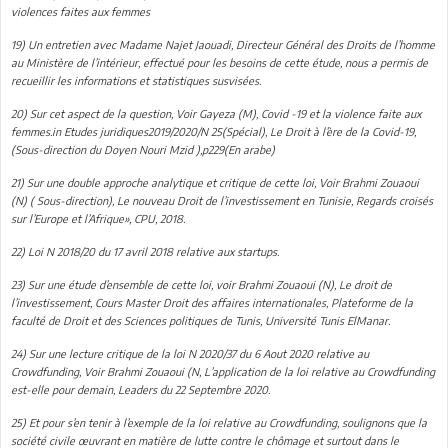
violences faites aux femmes
19) Un entretien avec Madame Najet Jaouadi, Directeur Général des Droits de l’homme
au Ministère de l’intérieur, effectué pour les besoins de cette étude, nous a permis de
recueillir les informations et statistiques susvisées.
20) Sur cet aspect de la question, Voir Gayeza (M), Covid -19 et la violence faite aux
femmes.in Etudes juridiques2019/2020/N 25(Spécial), Le Droit à l’ère de la Covid-19,
(Sous-direction du Doyen Nouri Mzid ),p229(En arabe)
21) Sur une double approche analytique et critique de cette loi, Voir Brahmi Zouaoui
(N) ( Sous-direction), Le nouveau Droit de l’investissement en Tunisie, Regards croisés
sur l’Europe et l’Afrique», CPU, 2018.
22) Loi N 2018/20 du 17 avril 2018 relative aux startups.
23) Sur une étude d’ensemble de cette loi, voir Brahmi Zouaoui (N), Le droit de
l’investissement, Cours Master Droit des affaires internationales, Plateforme de la
faculté de Droit et des Sciences politiques de Tunis, Université Tunis ElManar.
24) Sur une lecture critique de la loi N 2020/37 du 6 Aout 2020 relative au
Crowdfunding, Voir Brahmi Zouaoui (N, L’application de la loi relative au Crowdfunding
est-elle pour demain, Leaders du 22 Septembre 2020.
25) Et pour s’en tenir à l’exemple de la loi relative au Crowdfunding, soulignons que la
société civile œuvrant en matière de lutte contre le chômage et surtout dans le