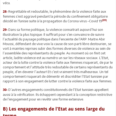
vécu.
Regrettable et redoutable, le phénomène de la violence faite aux
28-
femmes s’est aggravé pendant la période du confinement obligatoire
(20)
décidé en Tunisie suite à la propagation du Corona virus –Covid 19
.
Dans sa forme politique, la violence connaitrait aujourd’hui son
29-
illustration la plus topique. Il suffirait pour s’en convaincre de suivre
l’actualité du paysage politique dans l’enceinte de l’ARP. Maitre Abir
Moussi, défendant de vive voix la cause de son parti libre destourien, se
voit à maintes reprises subir des formes diverses de violence au sein de
l’assemblée des représentants du peuple. Au moment où on finit cet
article, ladite violence est au numéro un sur les réseaux sociaux. L’Etat,
acteur de la lutte contre la violence faite aux femmes risquerait, de par le
comportement et l’attitude très redoutable de certains représentants du
peuple, d’en devenir l’auteur! Et c’est vraiment très malheureux. Un tel
comportement risquerait de démentir et discréditer l’Etat tunisien par
rapport à son engagement de lutter contre la violence faite aux femmes.
D’autres engagements constitutionnels de l’Etat tunisien appellent
30-
aussi à la vérification. Ils échappent cependant à la conception restrictive
de l’engagement pour en revêtir une forme extensive.
B) Les engagements de l’Etat au sens large du
terme