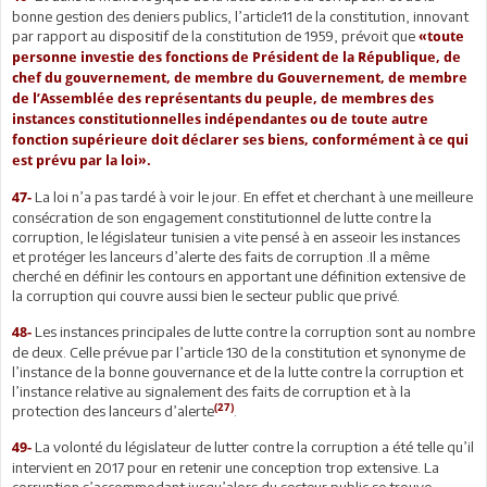
bonne gestion des deniers publics, l’article11 de la constitution, innovant
par rapport au dispositif de la constitution de 1959, prévoit que
«toute
personne investie des fonctions de Président de la République, de
chef du gouvernement, de membre du Gouvernement, de membre
de l’Assemblée des représentants du peuple, de membres des
instances constitutionnelles indépendantes ou de toute autre
fonction supérieure doit déclarer ses biens, conformément à ce qui
est prévu par la loi».
La loi n’a pas tardé à voir le jour. En effet et cherchant à une meilleure
47-
consécration de son engagement constitutionnel de lutte contre la
corruption, le législateur tunisien a vite pensé à en asseoir les instances
et protéger les lanceurs d’alerte des faits de corruption .Il a même
cherché en définir les contours en apportant une définition extensive de
la corruption qui couvre aussi bien le secteur public que privé.
Les instances principales de lutte contre la corruption sont au nombre
48-
de deux. Celle prévue par l’article 130 de la constitution et synonyme de
l’instance de la bonne gouvernance et de la lutte contre la corruption et
l’instance relative au signalement des faits de corruption et à la
(27)
protection des lanceurs d’alerte
.
La volonté du législateur de lutter contre la corruption a été telle qu’il
49-
intervient en 2017 pour en retenir une conception trop extensive. La
corruption s’accommodant jusqu’alors du secteur public se trouve