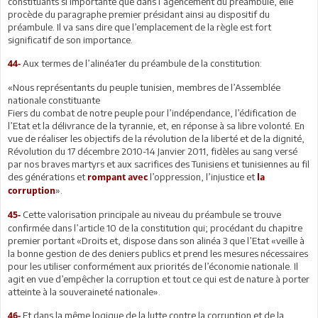
constituants si importante que dans l’agencement du préambule, elle
procède du paragraphe premier présidant ainsi au dispositif du
préambule. Il va sans dire que l’emplacement de la règle est fort
significatif de son importance.
Aux termes de l’alinéa1er du préambule de la constitution:
44-
«Nous représentants du peuple tunisien, membres de l’Assemblée
nationale constituante
Fiers du combat de notre peuple pour l’indépendance, l’édification de
l’Etat et la délivrance de la tyrannie, et, en réponse à sa libre volonté. En
vue de réaliser les objectifs de la révolution de la liberté et de la dignité,
Révolution du 17 décembre 2010-14 Janvier 2011, fidèles au sang versé
par nos braves martyrs et aux sacrifices des Tunisiens et tunisiennes au fil
des générations et
l’oppression, l’injustice et
rompant avec
la
».
corruption
Cette valorisation principale au niveau du préambule se trouve
45-
confirmée dans l’article 10 de la constitution qui; procédant du chapitre
premier portant «Droits et, dispose dans son alinéa 3 que l’Etat «veille à
la bonne gestion de des deniers publics et prend les mesures nécessaires
pour les utiliser conformément aux priorités de l’économie nationale. Il
agit en vue d’empêcher la corruption et tout ce qui est de nature à porter
atteinte à la souveraineté nationale».
Et dans la même logique de la lutte contre la corruption et de la
46-