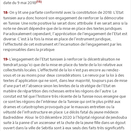
(15)
date du 9 mai 2018
.
On y lit une parfaite conformité avec la constitution de 2018. L’Etat
18-
tunisien aura donc honoré son engagement de renforcer la démocratie
en Tunisie. Une note positive lui serait donc attribuée. Il en serait ainsi si la
note ne devait dépendre que de la mise en place des textes juridiques.
Paradoxalement cependant, l’appréciation de l’engagement de l’Etat est
diverse. C’est à la fois la mise en place de l’instrument juridique,
l’effectivité de cet instrument et l’incarnation de l’engagement par les
responsables dans la pratique.
L’engagement de l’Etat tunisien à renforcer la décentralisation ne
19-
tiendrait jusqu’ici que de la mise en place du texte de la loi relative aux
collectivités locales. L’effectivité de la loi n’est pas encore au rendez-
vous et ce au moins pour deux considérations. Le renvoi par la loi à des
textes d’application qui ne sont, dans leur majorité, toujours pas de mise
d’une part et l’absence sinon les limites de la stratégie de l’Etat en
matière de répartition des richesses entre les régions de l’autre. Le
constat est tel que l’histoire très récente de la Tunisie nous enseigne que
ce sont les régions de l’intérieur de la Tunisie qui ont le plus prêté aux
drames et catastrophes provoqués par le mauvais entretien ou la
vétusté de l’infrastructure en place. Le décès fatal du jeune médecin
Badreddine Aloui le 03 décembre 2020 à l’hôpital régional de Jendouba
suite à la panne d’un ascenseur et la chute de la jeune fille dans un égout
ouvert dans la ville de Sebitla sont à eux seuls des faits très significatifs