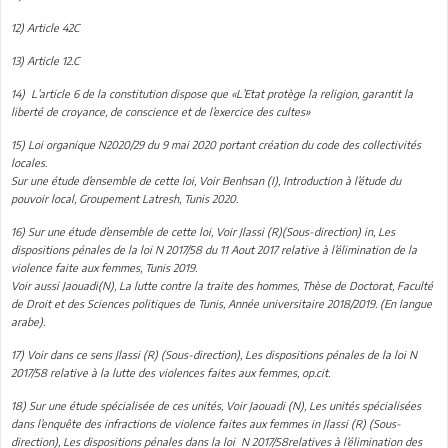
12) Article 42C
13) Article 12.C
14) L’article 6 de la constitution dispose que «L’Etat protège la religion, garantit la
liberté de croyance, de conscience et de l’exercice des cultes»
15) Loi organique N2020/29 du 9 mai 2020 portant création du code des collectivités
locales.
Sur une étude d’ensemble de cette loi, Voir Benhsan (I), Introduction à l’étude du
pouvoir local, Groupement Latresh, Tunis 2020.
16) Sur une étude d’ensemble de cette loi, Voir Jlassi (R)(Sous-direction) in, Les
dispositions pénales de la loi N 2017/58 du 11 Aout 2017 relative à l’élimination de la
violence faite aux femmes, Tunis 2019.
Voir aussi Jaouadi(N), La lutte contre la traite des hommes, Thèse de Doctorat, Faculté
de Droit et des Sciences politiques de Tunis, Année universitaire 2018/2019. (En langue
arabe).
17) Voir dans ce sens Jlassi (R) (Sous-direction), Les dispositions pénales de la loi N
2017/58 relative à la lutte des violences faites aux femmes, op.cit.
18) Sur une étude spécialisée de ces unités, Voir Jaouadi (N), Les unités spécialisées
dans l’enquête des infractions de violence faites aux femmes in Jlassi (R) (Sous-
direction), Les dispositions pénales dans la loi N 2017/58relatives à l’élimination des