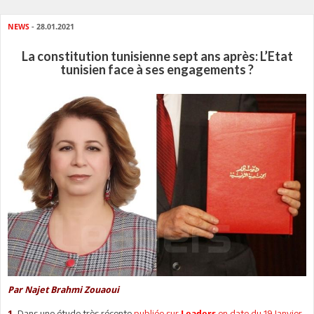
NEWS
- 28.01.2021
La constitution tunisienne sept ans après: L’Etat
tunisien face à ses engagements ?
Par Najet Brahmi Zouaoui
Dans une étude très récente
publiée sur
en date du 19 Janvier
1-
Leaders