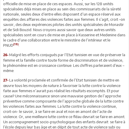
officielle de mise en place de ces espaces. Aussi, sur les 128 unités
spécialisées déjà mises en place au sein des commissariats de la sûreté
nationale, seules deux d’entre elles disposent d’un espace réservé aux
enquêtes des affaires des violences faites aux femmes. Il s’agit, croit –on
savoir, des deux expériences pilotes des unités spécialisées de Monastir
et de Sidi Bouzid. Nous croyons aussi savoir que deux autres unités
spécialisées sont en cours de mise en place à Kasserine et Medenine dans
le cadre d’une collaboration entre le ministère de l’intérieur et le
(19)
PNUD
.
Malgré les efforts conjugués par l’Etat tunisien en vue de préserver la
26-
femme et la famille contre toute forme de discrimination et de violence,
le phénomène est en croissance continue. Les chiffres parleraient d’eux –
même.
La volonté proclamée et confirmée de l’Etat tunisien de mettre en
27-
œuvre tous les moyens de nature à favoriser la lutte contre la violence
faite aux femmes n’aurait pas réalisé les résultats escomptés. Et pour
cause? Une méconnaissance sinon une mauvaise gestion de l’approche
préventive comme composante de l’approche globale de la lutte contre
les violences faites aux femmes. La lutte contre la violence continue,
croit-on- le savoir, à se faire en aval et non en amont de l’acte de
violence. Or, une meilleure lutte contre ce fléau devrait se faire en amont.
Un accompagnement socio-psychologique des enfants devrait se faire à
l’école depuis leur bas âge et en dépit de tout acte de violence subi ou