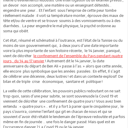
un devoir non accompli, une matière ou un enseignant détestés…
engendre une peur… Et l’enfant sous l’emprise de cette peur tombe
réellement malade : il voit sa température monter, éprouve des maux de
tête et/ou de ventre et se trouve soumis à des vomissements ou à des
diarrhées… La peur engendre le mal physique, la psyché ordonne au
soma qui obéit.
Cet état, résumé et schématisé à l’outrance, est l’état de la Tunisie ou du
moins de son gouvernement qui, à deux jours d’une date importante
voire la plus importante de son histoire récente, le 14 Janvier, paniqué,
vient de décréter
le confinement de l’ensemble du Pays pendant quatre
jours, du 14 au 17 janvier
! Autrement dit le 14 janvier, la date
anniversaire du départ de Ben Ali « passe à l’as. » alors que cette année,
elle encore plus symbolique que les années passées . En effet, Il s’agit
de célébrer une décennie, deux lustres ! et dans un contexte explosif. De
bilan et de triple crise économique, sanitaire et politique !
La veille de cette célébration, les pouvoirs publics redoutant on ne sait
trop quoi, saisis d’une peur subite, se sont souvenusde la Covid 19 et
viennent de décréter une confinement de quatre jours ! Vous avez bien
entendu : « quatre jours »… et il y a fort à parier que le cinquième jour, le
pays s’ouvrira, comme l’enfant qui git en chacun de nous et qui se
souvient d’avoir été rétabli le lendemain de l’épreuve redoutée et parfois
même en fin de journée … une fois le danger passé. Mais quel est en
l’occurrence danger ? La Covid 19 ou le 14 janvier…