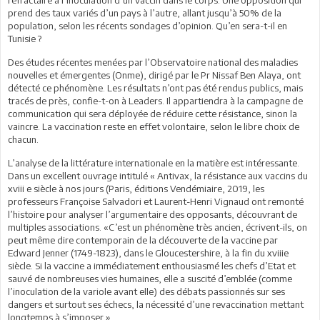
prend des taux variés d’un pays à l’autre, allant jusqu’à 50% de la
population, selon les récents sondages d’opinion. Qu’en sera-t-il en
Tunisie ?
Des études récentes menées par l’Observatoire national des maladies
nouvelles et émergentes (Onme), dirigé par le Pr Nissaf Ben Alaya, ont
détecté ce phénomène. Les résultats n’ont pas été rendus publics, mais
tracés de près, confie-t-on à Leaders. Il appartiendra à la campagne de
communication qui sera déployée de réduire cette résistance, sinon la
vaincre. La vaccination reste en effet volontaire, selon le libre choix de
chacun.
L’analyse de la littérature internationale en la matière est intéressante.
Dans un excellent ouvrage intitulé « Antivax, la résistance aux vaccins du
xviii e siècle à nos jours (Paris, éditions Vendémiaire, 2019, les
professeurs Françoise Salvadori et Laurent-Henri Vignaud ont remonté
l’histoire pour analyser l’argumentaire des opposants, découvrant de
multiples associations. «C’est un phénomène très ancien, écrivent-ils, on
peut même dire contemporain de la découverte de la vaccine par
Edward Jenner (1749-1823), dans le Gloucestershire, à la fin du xviiie
siècle. Si la vaccine a immédiatement enthousiasmé les chefs d’Etat et
sauvé de nombreuses vies humaines, elle a suscité d’emblée (comme
l’inoculation de la variole avant elle) des débats passionnés sur ses
dangers et surtout ses échecs, la nécessité d’une revaccination mettant
longtemps à s’imposer.»