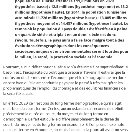
population de Tunisie atteindrait 11,8 millions en 2029
(hypothèse basse) ; 12,5 millions (hypothèse moyenne) et 13,2
millions (hypothèse haute). En 2044, la population tunisienne
atteindrait 11,726 millions (hypothèse basse) ; 13,085 millions
(hypothèse moyenne) et 14,487 millions (hypothèse haute). Le
temps où la population du pays doublait d’effectifs en à peine
un quart de siècle et triplait en un demi-siècle est donc
révolu. Toutefois, le pays aura à faire face malgré tout à des
évolutions démographiques dont les conséquences
socioéconomiques et environnementales seront lourdes pour
le milieu, la santé, la protection sociale et l’économie.
Pourtant, aucun débat national sérieux n’a été initié à ce sujet révélant, si
besoin est, l’incapacité du politique à préparer l’avenir. Il est vrai que la
confusion des termes entre l’économique et le démographique perdure
encore bien qu’elle ait conduit le pays par le passé à très mal gérer les
problématiques de l’emploi, du chômage et des équilibres financiers de
la sécurité sociale.
En effet, 2029 ce n’est pas du long terme démographique qu’il s’agit
mais bien du court terme. Certes, aucun «standard» reconnu ne définit
précisément la durée du court, du moyen et du long terme en
démographie. Le fait est qu’elle diffère sensiblement de la durée du
court, du moyen et du long terme en économie. Si l’on prend l’exemple
du court terme en économie, six mois à un an, cela pourrait avoir un sens