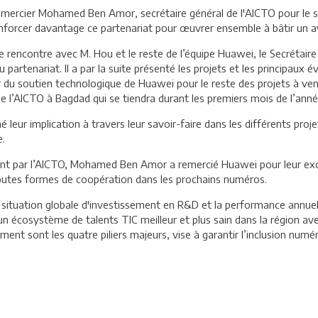
mercier Mohamed Ben Amor, secrétaire général de l'AICTO pour le sou
forcer davantage ce partenariat pour œuvrer ensemble à bâtir un av
re rencontre avec M. Hou et le reste de l’équipe Huawei, le Secréta
 partenariat. Il a par la suite présenté les projets et les principau
 du soutien technologique de Huawei pour le reste des projets à ven
e l’AICTO à Bagdad qui se tiendra durant les premiers mois de l’anné
 leur implication à travers leur savoir-faire dans les différents pro
e.
nt par l’AICTO, Mohamed Ben Amor a remercié Huawei pour leur excel
outes formes de coopération dans les prochains numéros.
 situation globale d'investissement en R&D et la performance annue
 un écosystème de talents TIC meilleur et plus sain dans la région
ment sont les quatre piliers majeurs, vise à garantir l’inclusion numé