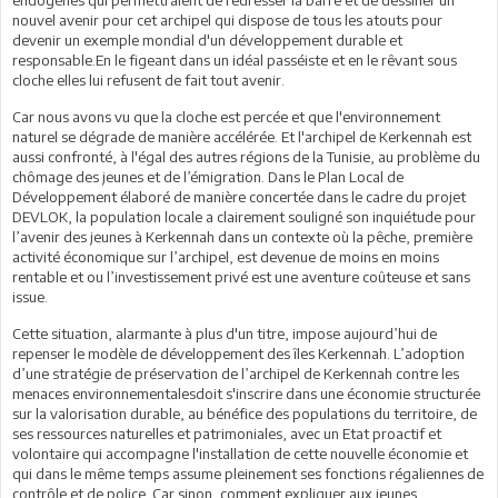
nouvel avenir pour cet archipel qui dispose de tous les atouts pour
devenir un exemple mondial d'un développement durable et
responsable.En le figeant dans un idéal passéiste et en le rêvant sous
cloche elles lui refusent de fait tout avenir.
Car nous avons vu que la cloche est percée et que l'environnement
naturel se dégrade de manière accélérée. Et l'archipel de Kerkennah est
aussi confronté, à l'égal des autres régions de la Tunisie, au problème du
chômage des jeunes et de l’émigration. Dans le Plan Local de
Développement élaboré de manière concertée dans le cadre du projet
DEVLOK, la population locale a clairement souligné son inquiétude pour
l’avenir des jeunes à Kerkennah dans un contexte où la pêche, première
activité économique sur l’archipel, est devenue de moins en moins
rentable et ou l’investissement privé est une aventure coûteuse et sans
issue.
Cette situation, alarmante à plus d'un titre, impose aujourd’hui de
repenser le modèle de développement des îles Kerkennah. L’adoption
d’une stratégie de préservation de l’archipel de Kerkennah contre les
menaces environnementalesdoit s'inscrire dans une économie structurée
sur la valorisation durable, au bénéfice des populations du territoire, de
ses ressources naturelles et patrimoniales, avec un Etat proactif et
volontaire qui accompagne l'installation de cette nouvelle économie et
qui dans le même temps assume pleinement ses fonctions régaliennes de
contrôle et de police. Car sinon, comment expliquer aux jeunes