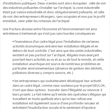
d'institutions publiques. Deux craintes sont alors évoquées : celle de voir
des industries polluantes s'installer sur l'archipel, la zone industrielle
étant par nature industrielle et donc obligatoirement polluante, et celle
de voir des entrepreneurs étrangers, sans scrupules et mus par le profit
immédiat, venir piller les richesses de l'archipel.
Une fracture absolue entre l'économie et l'environnement est ainsi
entretenue à Kerkennah qui n'est pas sans lourdes conséquences :
l'inexistence d'un cadre légal pour l'installation de certaines
•
activités économiques entraîne leur installation illégale et en
dehors de tout contrôle. C'est ainsi que des unités industrielles
existent un peu partout sur l’archipel, illégales mais exerçant
pourtant leurs activités au vu et au su de tout le monde, et cette
installation anarchique est source de nombreux problèmes en
particulier environnementaux (absence de gestion des déchets,
pollutions diverses y compris sonore, etc.)
les entrepreneurs qui souhaiteraient développer leur activité
•
dans un cadre légal, comme ceux soutenus par le projet DEVLOK,
n'ont que deux options : basculer dans l'illégalité ou renoncer à
leurs projets. Le fait même qu'il existe des opérateurs illégaux qui
travaillent en toute quiétude alors qu'on leur refuse une
installation est également source d'une profonde rancœur et
entretient l'insatisfaction sociale et le sentiment d'injustice.