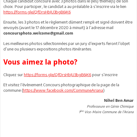
Chaque candidat concoure avec 3 photos dans le (les) thème(s) de son
choix. Pour participer, le candidat a au préalable à s’inscrire via le lien
https://forms.gle/QfDrsHbJU3bgB6jK6
Ensuite, les 3 photos et le règlement dûment rempli et signé doivent être
envoyés (avant le 17 décembre 2020 à minuit) à l’adresse mail
concoursphoto.welcome@gmail.com
Les meilleures photos sélectionnées par un jury d’experts feront l’objet
d’une ou plusieurs expositions photos itinérantes.
Vous aimez la photo?
Cliquez sur
https://forms.gle/QfDrsHbJU3bgB6jK6
pour s’inscrire
Et visitez l’évènement Concours photographique de la page de la
commune (
https://www.facebook.com/CommuneAriana
)
Nihel Ben Amar
Professeure en Génie Chimique
ère
1
Vice-Maire Commune de l'Ariana