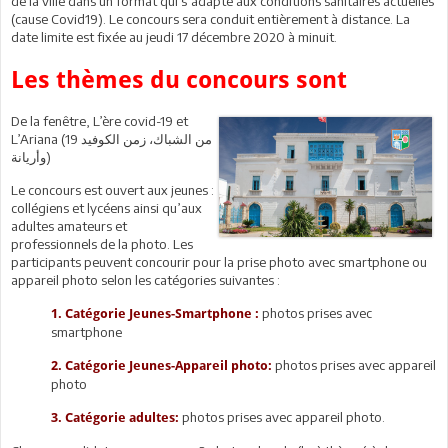
de la ville dans un format qui s’adapte aux conditions sanitaires actuelles
(cause Covid19). Le concours sera conduit entièrement à distance. La
date limite est fixée au jeudi 17 décembre 2020 à minuit.
Les thèmes du concours sont
De la fenêtre, L’ère covid-19 et
L’Ariana (من الشباك، زمن الكوفيد 19
وأريانة)
Le concours est ouvert aux jeunes :
collégiens et lycéens ainsi qu’aux
adultes amateurs et
professionnels de la photo. Les
participants peuvent concourir pour la prise photo avec smartphone ou
appareil photo selon les catégories suivantes :
photos prises avec
1.
Catégorie Jeunes-Smartphone :
smartphone
photos prises avec appareil
2.
Catégorie Jeunes-Appareil photo:
photo
photos prises avec appareil photo.
3.
Catégorie adultes: