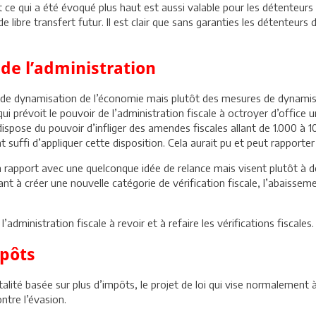
ce qui a été évoqué plus haut est aussi valable pour les détenteurs d
 de libre transfert futur. Il est clair que sans garanties les détenteur
 de l’administration
s de dynamisation de l’économie mais plutôt des mesures de dynamisat
qui prévoit le pouvoir de l’administration fiscale à octroyer d’office
dispose du pouvoir d’infliger des amendes fiscales allant de 1.000 à 
suffi d’appliquer cette disposition. Cela aurait pu et peut rapporter d
un rapport avec une quelconque idée de relance mais visent plutôt à 
sant à créer une nouvelle catégorie de vérification fiscale, l’abaissem
administration fiscale à revoir et à refaire les vérifications fiscales.
mpôts
talité basée sur plus d’impôts, le projet de loi qui vise normalemen
ntre l’évasion.