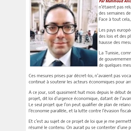
Par Mahmoud Anis 
n’étaient pas rel
des semaines de 
Face à tout cela, 
Les pays europée
des lois et des p
hausse des mesu
La Tunisie, comm
de gouvernement, 
de quelques mesu
Ces mesures prises par décret-loi, n’avaient pas voc
continué à soutenir les acteurs économiques pour anti
A ce jour, soit quasiment huit mois depuis le début d
projet, dit loi d’urgence économique, datant de l’avant
Le seul projet que l’on peut qualifier de plan de relanc
l’économie parallèle, et la lutte contre l’évasion fiscal
Et c’est au sujet de ce projet de loi que je me permettr
résumé le contenu. On aurait pu se contenter d’une pa