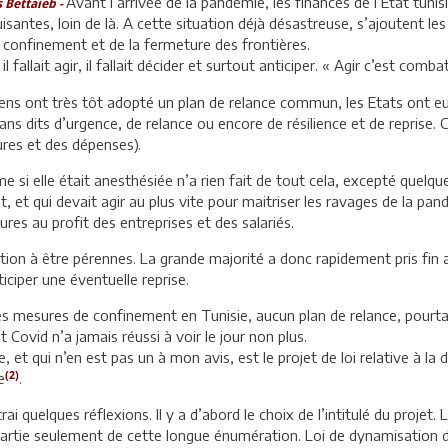
Avant l’arrivée de la pandémie, les finances de l’Etat tuni
Bettaieb -
uisantes, loin de là. A cette situation déjà désastreuse, s’ajoutent 
confinement et de la fermeture des frontières.
il fallait agir, il fallait décider et surtout anticiper. « Agir c’est com
ns ont très tôt adopté un plan de relance commun, les Etats ont eux a
lans dits d’urgence, de relance ou encore de résilience et de reprise. C
res et des dépenses).
e si elle était anesthésiée n’a rien fait de tout cela, excepté quelq
et qui devait agir au plus vite pour maitriser les ravages de la pand
res au profit des entreprises et des salariés.
ation à être pérennes. La grande majorité a donc rapidement pris fi
ciper une éventuelle reprise.
es mesures de confinement en Tunisie, aucun plan de relance, pourtan
 Covid n’a jamais réussi à voir le jour non plus.
e, et qui n’en est pas un à mon avis, est le projet de loi relative à l
(2)
e
.
ai quelques réflexions. Il y a d’abord le choix de l’intitulé du projet.
rtie seulement de cette longue énumération. Loi de dynamisation de 