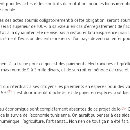
ent pour les actes et les contrats de mutation pour les biens immobil
le double…
strés des actes soumis obligatoirement à cette obligation, seront so
t serait supérieur de 100% à sa valeur en cas d’enregistrement de l’ac
ôt à la dynamiter. Elle ne vise pas à instaurer la transparence mais la
 carrément l’évasion des entrepreneurs d’un pays devenu un enfer pour
ment à la traine pour ce qui est des paiements électroniques et qu’el
maximum de 5 à 3 mille dinars, et de surcroit en période de crise et 
 qui interdirait à ses citoyens les paiements en espèces pour des val
(4)
e 5%
. Il est donc interdit d’acheter et de payer en espèces tout bie
(5)
 tissu économique sont complètement absentes de ce projet de loi
. 
va de la survie de l’économie tunisienne. On aurait pu penser à des aide
mérique, l’agriculture, l’artisanat... Non rien de tout ça n’a été fait.