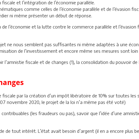
iscale et l’intégration de l’économie parallèle.
 thématiques comme celles de l’économie parallèle et de l’évasion fis
édier ni même présenter un début de réponse.
on de l’économie et la lutte contre le commerce parallèle et l’évasion 
projet ne nous semblent pas suffisantes ni même adaptées à une écon
amisation de l’investissement et encore même ses mesures sont loin d
r l’amnistie fiscale et de changes (1), la consolidation du pouvoir de 
changes
e fiscale par la création d’un impôt libératoire de 10% sur toutes l
 07 novembre 2020, le projet de la loi n’a même pas été voté)
s contribuables (les fraudeurs ou pas), savoir que l’idée d’une amnist
vide de tout intérêt. L’état avait besoin d’argent (il en a encore plus b