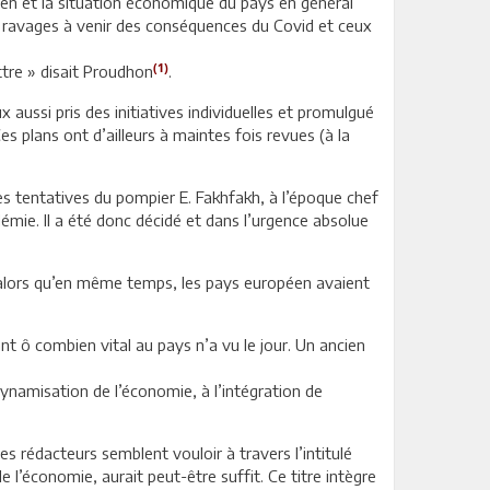
sien et la situation économique du pays en général
les ravages à venir des conséquences du Covid et ceux
(1)
battre » disait Proudhon
.
ussi pris des initiatives individuelles et promulgué
es plans ont d’ailleurs à maintes fois revues (à la
ues tentatives du pompier E. Fakhfakh, à l’époque chef
émie. Il a été donc décidé et dans l’urgence absolue
n alors qu’en même temps, les pays européen avaient
t ô combien vital au pays n’a vu le jour. Un ancien
a dynamisation de l’économie, à l’intégration de
 Les rédacteurs semblent vouloir à travers l’intitulé
l’économie, aurait peut-être suffit. Ce titre intègre