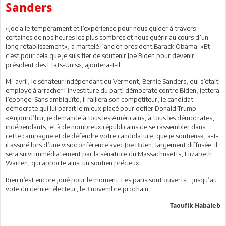
Sanders
«Joe a le tempérament et l’expérience pour nous guider à travers
certaines de nos heures les plus sombres et nous guérir au cours d’un
long rétablissement», a martelé l’ancien président Barack Obama. «Et
c’est pour cela que je suis fier de soutenir Joe Biden pour devenir
président des Etats-Unis», ajoutera-t-il.
Mi-avril, le sénateur indépendant du Vermont, Bernie Sanders, qui s’était
employé à arracher l’investiture du parti démocrate contre Biden, jettera
l’éponge. Sans ambiguïté, il ralliera son compétiteur, le candidat
démocrate qui lui paraît le mieux placé pour défier Donald Trump.
«Aujourd’hui, je demande à tous les Américains, à tous les démocrates,
indépendants, et à de nombreux républicains de se rassembler dans
cette campagne et de défendre votre candidature, que je soutiens», a-t-
il assuré lors d’une visioconférence avec Joe Biden, largement diffusée. Il
sera suivi immédiatement par la sénatrice du Massachusetts, Elizabeth
Warren, qui apporte ainsi un soutien précieux.
Rien n’est encore joué pour le moment. Les paris sont ouverts… jusqu’au
vote du dernier électeur, le 3 novembre prochain.
Taoufik Habaieb