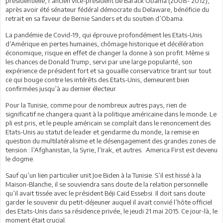
présidentielle, l’ancien vice-président de Barack Obama (2008- 2012),
après avoir été sénateur fédéral démocrate du Delaware, bénéficie du
retrait en sa faveur de Bernie Sanders et du soutien d’Obama.
La pandémie de Covid-19, qui éprouve profondément les Etats-Unis
d’Amérique en pertes humaines, chômage historique et décélération
économique, risque en effet de changer la donne à son profit. Même si
les chances de Donald Trump, servi par une large popularité, son
expérience de président fort et sa gouaille conservatrice tirant sur tout
ce qui bouge contre les intérêts des Etats-Unis, demeurent bien
confirmées jusqu’à au dernier électeur.
Pour la Tunisie, comme pour de nombreux autres pays, rien de
significatif ne changera quant à la politique américaine dans le monde. Le
pli est pris, et le peuple américain se complaît dans le renoncement des
Etats-Unis au statut de leader et gendarme du monde, la remise en
question du multilatéralisme et le désengagement des grandes zones de
tension : l’Afghanistan, la Syrie, l’Irak, et autres. America First est devenu
le dogme.
Sauf qu’un lien particulier unit Joe Biden à la Tunisie. S’il est hissé à la
Maison-Blanche, il se souviendra sans doute de la relation personnelle
qu’il avait tissée avec le président Béji Caïd Essebsi. Il doit sans doute
garder le souvenir du petit-déjeuner auquel il avait convié l’hôte officiel
des Etats-Unis dans sa résidence privée, le jeudi 21 mai 2015. Ce jour-là, le
moment était crucial.