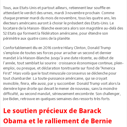
Tous, aux Etats-Unis et partout ailleurs, retiennent leur souffle en
attendant le verdict des urnes, mardi 3 novembre prochain. Comme
chaque premier mardi du mois de novembre, tous les quatre ans, les
électeurs américains auront à choisir le président des Etats-Unis. Le
locataire de la Maison- Blanche exercera alors son magistère au-delà des
52 Etats qui forment la fédération américaine, pour étendre son
périmètre aux quatre coins de la planète.
Confortablement élu en 2016 contre Hilary Clinton, Donald Trump
s’emploie de toutes ses forces pour arracher un second et dernier
mandat à la Maison-Blanche. Jusqu’à une date récente, au début de
l’année, tout semblait lui sourire : croissance économique continue, plein-
emploi, ou presque, et déclaration tonitruante sur fond de “America
First“. Mais voilà que le tout minuscule coronavirus se déclenche pour
tout chambarder. La toute-puissance américaine, qui se croyait
invincible, finira, elle aussi, par y succomber. Donald Trump voit alors la
dernière ligne droite qui devait le mener de nouveau, sans la moindre
difficulté, au second mandat, sérieusement encombrée. Son challenger,
Joe Biden, retrouve en quelques semaines des ressorts très forts.
Le soutien précieux de Barack
Obama et le ralliement de Bernie