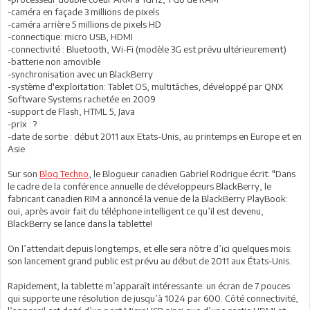
-caméra en façade 3 millions de pixels
-caméra arrière 5 millions de pixels HD
-connectique: micro USB, HDMI
-connectivité : Bluetooth, Wi-Fi (modèle 3G est prévu ultérieurement)
-batterie non amovible
-synchronisation avec un BlackBerry
-système d'exploitation: Tablet OS, multitâches, développé par QNX
Software Systems rachetée en 2009
-support de Flash, HTML 5, Java
-prix : ?
-date de sortie : début 2011 aux Etats-Unis, au printemps en Europe et en
Asie
Sur son
Blog Techno
, le Blogueur canadien Gabriel Rodrigue écrit: "Dans
le cadre de la conférence annuelle de développeurs BlackBerry, le
fabricant canadien RIM a annoncé la venue de la BlackBerry PlayBook:
oui, après avoir fait du téléphone intelligent ce qu’il est devenu,
BlackBerry se lance dans la tablette!
On l’attendait depuis longtemps, et elle sera nôtre d’ici quelques mois:
son lancement grand public est prévu au début de 2011 aux États-Unis.
Rapidement, la tablette m’apparaît intéressante: un écran de 7 pouces
qui supporte une résolution de jusqu’à 1024 par 600. Côté connectivité,