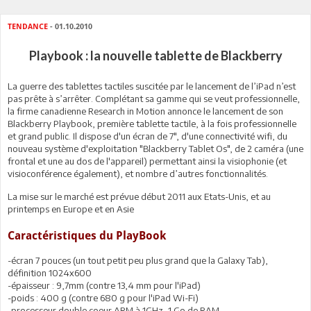
TENDANCE
- 01.10.2010
Playbook : la nouvelle tablette de Blackberry
La guerre des tablettes tactiles suscitée par le lancement de l’iPad n’est
pas prête à s’arrêter. Complétant sa gamme qui se veut professionnelle,
la firme canadienne Research in Motion annonce le lancement de son
Blackberry Playbook, première tablette tactile, à la fois professionnelle
et grand public. Il dispose d'un écran de 7", d'une connectivité wifi, du
nouveau système d'exploitation "Blackberry Tablet Os", de 2 caméra (une
frontal et une au dos de l'appareil) permettant ainsi la visiophonie (et
visioconférence également), et nombre d’autres fonctionnalités.
La mise sur le marché est prévue début 2011 aux Etats-Unis, et au
printemps en Europe et en Asie
Caractéristiques du PlayBook
-écran 7 pouces (un tout petit peu plus grand que la Galaxy Tab),
définition 1024x600
-épaisseur : 9,7mm (contre 13,4 mm pour l'iPad)
-poids : 400 g (contre 680 g pour l'iPad Wi-Fi)
-processeur double coeur ARM à 1GHz, 1 Go de RAM