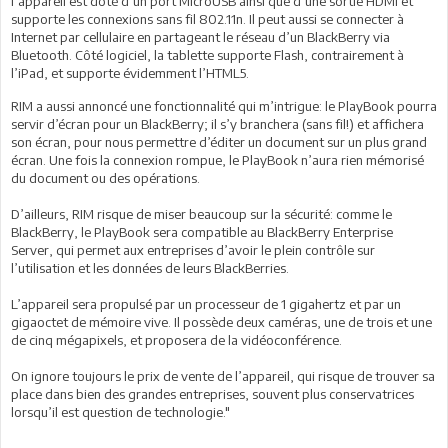
l’appareil est doté d’un port MicroUSB ainsi que d’une sortie HDMI et
supporte les connexions sans fil 802.11n. Il peut aussi se connecter à
Internet par cellulaire en partageant le réseau d’un BlackBerry via
Bluetooth. Côté logiciel, la tablette supporte Flash, contrairement à
l’iPad, et supporte évidemment l’HTML5.
RIM a aussi annoncé une fonctionnalité qui m’intrigue: le PlayBook pourra
servir d’écran pour un BlackBerry; il s’y branchera (sans fil!) et affichera
son écran, pour nous permettre d’éditer un document sur un plus grand
écran. Une fois la connexion rompue, le PlayBook n’aura rien mémorisé
du document ou des opérations.
D’ailleurs, RIM risque de miser beaucoup sur la sécurité: comme le
BlackBerry, le PlayBook sera compatible au BlackBerry Enterprise
Server, qui permet aux entreprises d’avoir le plein contrôle sur
l’utilisation et les données de leurs BlackBerries.
L’appareil sera propulsé par un processeur de 1 gigahertz et par un
gigaoctet de mémoire vive. Il possède deux caméras, une de trois et une
de cinq mégapixels, et proposera de la vidéoconférence.
On ignore toujours le prix de vente de l’appareil, qui risque de trouver sa
place dans bien des grandes entreprises, souvent plus conservatrices
lorsqu’il est question de technologie."