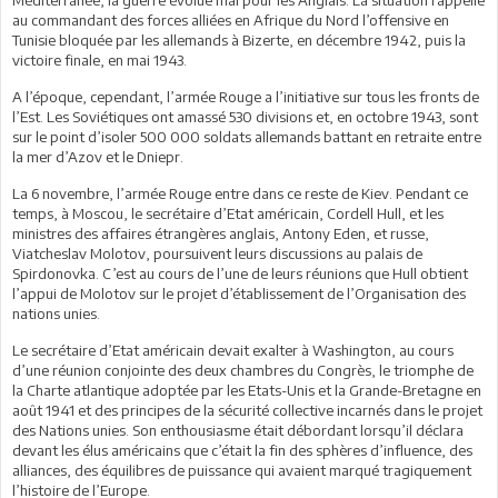
au commandant des forces alliées en Afrique du Nord l’offensive en
Tunisie bloquée par les allemands à Bizerte, en décembre 1942, puis la
victoire finale, en mai 1943.
A l’époque, cependant, l’armée Rouge a l’initiative sur tous les fronts de
l’Est. Les Soviétiques ont amassé 530 divisions et, en octobre 1943, sont
sur le point d’isoler 500 000 soldats allemands battant en retraite entre
la mer d’Azov et le Dniepr.
La 6 novembre, l’armée Rouge entre dans ce reste de Kiev. Pendant ce
temps, à Moscou, le secrétaire d’Etat américain, Cordell Hull, et les
ministres des affaires étrangères anglais, Antony Eden, et russe,
Viatcheslav Molotov, poursuivent leurs discussions au palais de
Spirdonovka. C’est au cours de l’une de leurs réunions que Hull obtient
l’appui de Molotov sur le projet d’établissement de l’Organisation des
nations unies.
Le secrétaire d’Etat américain devait exalter à Washington, au cours
d’une réunion conjointe des deux chambres du Congrès, le triomphe de
la Charte atlantique adoptée par les Etats-Unis et la Grande-Bretagne en
août 1941 et des principes de la sécurité collective incarnés dans le projet
des Nations unies. Son enthousiasme était débordant lorsqu’il déclara
devant les élus américains que c’était la fin des sphères d’influence, des
alliances, des équilibres de puissance qui avaient marqué tragiquement
l’histoire de l’Europe.