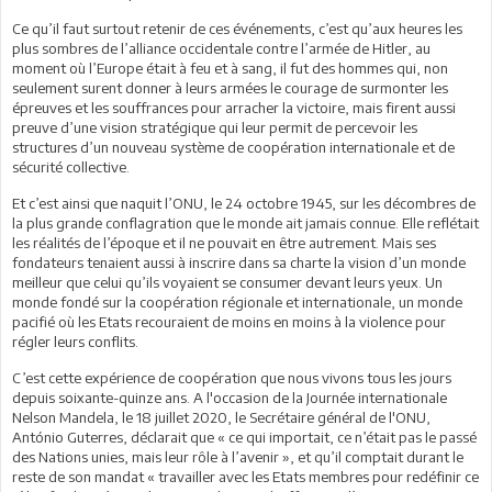
Ce qu’il faut surtout retenir de ces événements, c’est qu’aux heures les
plus sombres de l’alliance occidentale contre l’armée de Hitler, au
moment où l’Europe était à feu et à sang, il fut des hommes qui, non
seulement surent donner à leurs armées le courage de surmonter les
épreuves et les souffrances pour arracher la victoire, mais firent aussi
preuve d’une vision stratégique qui leur permit de percevoir les
structures d’un nouveau système de coopération internationale et de
sécurité collective.
Et c’est ainsi que naquit l’ONU, le 24 octobre 1945, sur les décombres de
la plus grande conflagration que le monde ait jamais connue. Elle reflétait
les réalités de l’époque et il ne pouvait en être autrement. Mais ses
fondateurs tenaient aussi à inscrire dans sa charte la vision d’un monde
meilleur que celui qu’ils voyaient se consumer devant leurs yeux. Un
monde fondé sur la coopération régionale et internationale, un monde
pacifié où les Etats recouraient de moins en moins à la violence pour
régler leurs conflits.
C’est cette expérience de coopération que nous vivons tous les jours
depuis soixante-quinze ans. A l'occasion de la Journée internationale
Nelson Mandela, le 18 juillet 2020, le Secrétaire général de l'ONU,
António Guterres, déclarait que « ce qui importait, ce n’était pas le passé
des Nations unies, mais leur rôle à l’avenir », et qu’il comptait durant le
reste de son mandat « travailler avec les Etats membres pour redéfinir ce