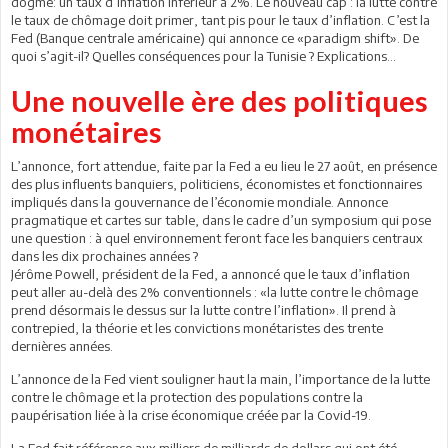
dogme: un taux d’inflation inférieur à 2%. Le nouveau cap : la lutte contre
le taux de chômage doit primer, tant pis pour le taux d’inflation. C’est la
Fed (Banque centrale américaine) qui annonce ce «paradigm shift». De
quoi s’agit-il? Quelles conséquences pour la Tunisie ? Explications...
Une nouvelle ère des politiques
monétaires
L’annonce, fort attendue, faite par la Fed a eu lieu le 27 août, en présence
des plus influents banquiers, politiciens, économistes et fonctionnaires
impliqués dans la gouvernance de l’économie mondiale. Annonce
pragmatique et cartes sur table, dans le cadre d’un symposium qui pose
une question : à quel environnement feront face les banquiers centraux
dans les dix prochaines années ?
Jérôme Powell, président de la Fed, a annoncé que le taux d’inflation
peut aller au-delà des 2% conventionnels : «la lutte contre le chômage
prend désormais le dessus sur la lutte contre l’inflation». Il prend à
contrepied, la théorie et les convictions monétaristes des trente
dernières années.
L’annonce de la Fed vient souligner haut la main, l’importance de la lutte
contre le chômage et la protection des populations contre la
paupérisation liée à la crise économique créée par la Covid-19.
La Fed fait référence aux milliers de milliards de dollars qui ont été