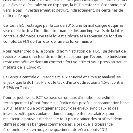
plus élevés qu’en Italie ou en Espagne, la BCT a enfoncé l’économie, tiré
vers le bas l’investissement et détruit, indirectement, de centaines de
milliers d’emplois.
Certes la BCT est régie par la Loi de 2016, une loi mal conçue et qui ne
vise que la lutte à l’inflation, tournant le dos aux impératifs de la lutte
contre le chômage. Une telle loi est à récrire et à repenser de fond en
comble. Le FMI doit arrêter de faire sa loi en Tunisie.
Pour rester crédible, le conseil d’administration de la BCT se devrait de
réduire le taux directeur de moitié, et ce pour que l’économie tunisienne
reste compétitive dans un contexte fort volatile et sous pression par les
méfaits de la Covid-19.
La Banque centrale du Maroc a mieux anticipé et a mieux analysé les
enjeux que la BCT : au Maroc le taux d’intérêt directeur à 1,5%, contre
6,75% en Tunisie.
Pour se justifier, la BCT se base sur un taux d’inflation surestimé
techniquement (étant fondé sur l’indice des prix à la consommation base
2010) et manipulé politiquement pour des enjeux syndicaux et des
intérêts politiques voulant indument augmenter les salaires pour
maintenir le pouvoir d’achat…Le tout pour drainer des profits à deux
chiffres pour les banques commerciales, alors que la croissance
économique est en moyenne quasiment de zéro depuis 2011.