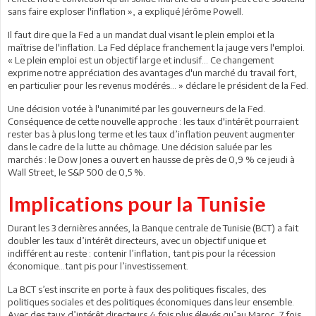
sans faire exploser l'inflation », a expliqué Jérôme Powell.
Il faut dire que la Fed a un mandat dual visant le plein emploi et la
maîtrise de l'inflation. La Fed déplace franchement la jauge vers l'emploi.
« Le plein emploi est un objectif large et inclusif… Ce changement
exprime notre appréciation des avantages d'un marché du travail fort,
en particulier pour les revenus modérés... » déclare le président de la Fed.
Une décision votée à l'unanimité par les gouverneurs de la Fed.
Conséquence de cette nouvelle approche : les taux d'intérêt pourraient
rester bas à plus long terme et les taux d’inflation peuvent augmenter
dans le cadre de la lutte au chômage. Une décision saluée par les
marchés : le Dow Jones a ouvert en hausse de près de 0,9 % ce jeudi à
Wall Street, le S&P 500 de 0,5 %.
Implications pour la Tunisie
Durant les 3 dernières années, la Banque centrale de Tunisie (BCT) a fait
doubler les taux d’intérêt directeurs, avec un objectif unique et
indifférent au reste : contenir l’inflation, tant pis pour la récession
économique…tant pis pour l’investissement.
La BCT s’est inscrite en porte à faux des politiques fiscales, des
politiques sociales et des politiques économiques dans leur ensemble.
Avec des taux d’intérêt directeurs 4 fois plus élevés qu’au Maroc, 7 fois