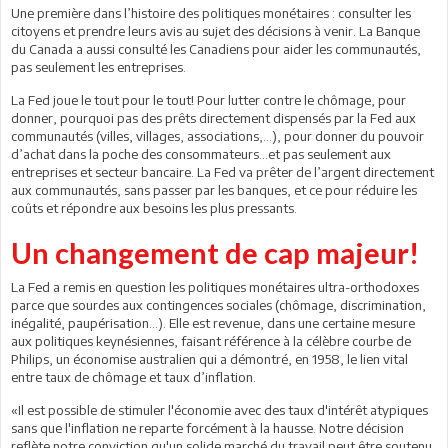
Une première dans l’histoire des politiques monétaires : consulter les
citoyens et prendre leurs avis au sujet des décisions à venir. La Banque
du Canada a aussi consulté les Canadiens pour aider les communautés,
pas seulement les entreprises.
La Fed joue le tout pour le tout! Pour lutter contre le chômage, pour
donner, pourquoi pas des prêts directement dispensés par la Fed aux
communautés (villes, villages, associations,…), pour donner du pouvoir
d’achat dans la poche des consommateurs…et pas seulement aux
entreprises et secteur bancaire. La Fed va prêter de l’argent directement
aux communautés, sans passer par les banques, et ce pour réduire les
coûts et répondre aux besoins les plus pressants.
Un changement de cap majeur!
La Fed a remis en question les politiques monétaires ultra-orthodoxes
parce que sourdes aux contingences sociales (chômage, discrimination,
inégalité, paupérisation…). Elle est revenue, dans une certaine mesure
aux politiques keynésiennes, faisant référence à la célèbre courbe de
Philips, un économise australien qui a démontré, en 1958, le lien vital
entre taux de chômage et taux d’inflation.
«Il est possible de stimuler l'économie avec des taux d'intérêt atypiques
sans que l'inflation ne reparte forcément à la hausse. Notre décision
reflète notre conviction qu'un solide marché du travail peut être soutenu