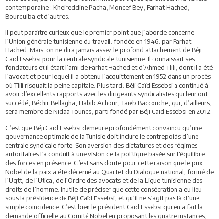
contemporaine : Kheireddine Pacha, Moncef Bey, Farhat Hached,
Bourguiba et d’autres.
Il peut paraître curieux que le premier point que j’aborde concerne
l’Union générale tunisienne du travail, fondée en 1946, par Farhat
Hached. Mais, on ne dira jamais assez le profond attachement de Béji
Caïd Essebsi pour la centrale syndicale tunisienne. Il connaissait ses
fondateurs et il était l’ami de Farhat Hached et d’Ahmed Tlili, dont il a été
l’avocat et pour lequel il a obtenu l’acquittement en 1952 dans un procès
où Tlili risquait la peine capitale. Plus tard, Béji Caïd Essebsi a continué à
avoir d’excellents rapports avec les dirigeants syndicalistes qui leur ont
succédé, Béchir Bellagha, Habib Achour, Taieb Baccouche, qui, d’ailleurs,
sera membre de Nidaa Tounes, parti fondé par Béji Caïd Essebsi en 2012.
C’est que Béji Caïd Essebsi demeure profondément convaincu qu’une
gouvernance optimale de la Tunisie doit inclure le contrepoids d’une
centrale syndicale forte. Son aversion des dictatures et des régimes
autoritaires l’a conduit à une vision de la politique basée sur l’équilibre
des forces en présence. C’est sans doute pour cette raison que le prix
Nobel de la paix a été décerné au Quartet du Dialogue national, formé de
l’Ugtt, de l’Utica, de l’Ordre des avocats et de la Ligue tunisienne des
droits de l’homme. Inutile de préciser que cette consécration a eu lieu
sous la présidence de Béji Caïd Essebsi, et qu’il ne s’agit pas là d’une
simple coïncidence. C’est bien le président Caïd Essebsi qui en a fait la
demande officielle au Comité Nobel en proposant les quatre instances,