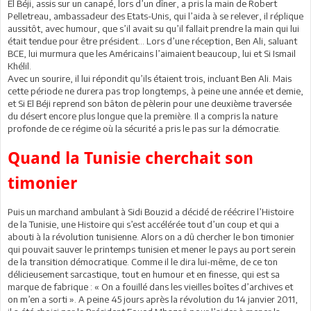
El Béji, assis sur un canapé, lors d’un dîner, a pris la main de Robert
Pelletreau, ambassadeur des Etats-Unis, qui l’aida à se relever, il réplique
aussitôt, avec humour, que s’il avait su qu’il fallait prendre la main qui lui
était tendue pour être président… Lors d’une réception, Ben Ali, saluant
BCE, lui murmura que les Américains l’aimaient beaucoup, lui et Si Ismail
Khélil.
Avec un sourire, il lui répondit qu’ils étaient trois, incluant Ben Ali. Mais
cette période ne durera pas trop longtemps, à peine une année et demie,
et Si El Béji reprend son bâton de pèlerin pour une deuxième traversée
du désert encore plus longue que la première. Il a compris la nature
profonde de ce régime où la sécurité a pris le pas sur la démocratie.
Quand la Tunisie cherchait son
timonier
Puis un marchand ambulant à Sidi Bouzid a décidé de réécrire l’Histoire
de la Tunisie, une Histoire qui s’est accélérée tout d’un coup et qui a
abouti à la révolution tunisienne. Alors on a dû chercher le bon timonier
qui pouvait sauver le printemps tunisien et mener le pays au port serein
de la transition démocratique. Comme il le dira lui-même, de ce ton
délicieusement sarcastique, tout en humour et en finesse, qui est sa
marque de fabrique : « On a fouillé dans les vieilles boîtes d’archives et
on m’en a sorti ». A peine 45 jours après la révolution du 14 janvier 2011,