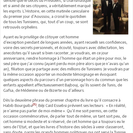
semble que le décès du Président, si charismatique
et si aimé de ses citoyens, a véritablement marqué
les esprits. L’Histoire, en cette matinée caniculaire
du premier jour d’Aoussou, a croisé le quotidien
de tous les Tunisiens, qui, tout d’un coup, se sont
retrouvés orphelins.
Ayant eu le privilège de côtoyer cet homme
d’exception pendant de longues années, ayant recueilli ses confidences,
voire des secrets personnels, et écouté, toujours avec délectation, les
anecdotes qu’il savait si bien raconter, je voudrais, en ce jour
anniversaire, rendre hommage à l’homme qui était un père pour moi, le
seul père que j’ai connu (ayant perdu mon père alors que je n’avais qu’un
an), filiation que je partage avec des millions de Tunisiens. Je voudrais par
la même occasion apporter un modeste témoignage en évoquant
quelques aspects du parcours d’un personnage hors du commun que les
enfants appellent affectueusement Bajbouj, qu’ils soient de Tunis, de
Gafsa, de Médenine ou de Bizerte ou d’ailleurs.
Dès la deuxième phrase du premier chapitre du livre qu’il consacre à
(1)
Habib Bourguiba
, Béji Caïd Essebsi prévient ses lecteurs : « En réalité,
je n’aime pas parler de moi-même ». Qu’il me soit permis, en cette
occasion commémorative, de parler tout de même, un tant soit peu, de
cet homme si modeste et si réservé, de cet homme qui a toujours eu le
sens de l’Etat, et que les livres d’histoire des siècles à venir classeront,
sans doute, parmi les grands hommes politiques qui ont servi la Tunisie