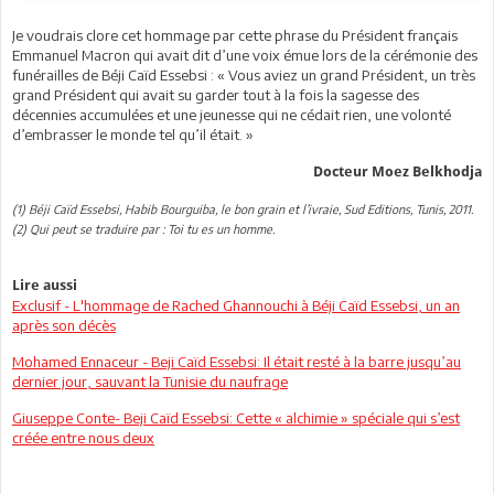
Je voudrais clore cet hommage par cette phrase du Président français
Emmanuel Macron qui avait dit d’une voix émue lors de la cérémonie des
funérailles de Béji Caïd Essebsi : « Vous aviez un grand Président, un très
grand Président qui avait su garder tout à la fois la sagesse des
décennies accumulées et une jeunesse qui ne cédait rien, une volonté
d’embrasser le monde tel qu’il était. »
Docteur Moez Belkhodja
(1) Béji Caïd Essebsi, Habib Bourguiba, le bon grain et l’ivraie, Sud Editions, Tunis, 2011.
(2) Qui peut se traduire par : Toi tu es un homme.
Lire aussi
Exclusif - L'hommage de Rached Ghannouchi à Béji Caïd Essebsi, un an
après son décès
Mohamed Ennaceur - Beji Caïd Essebsi: Il était resté à la barre jusqu’au
dernier jour, sauvant la Tunisie du naufrage
Giuseppe Conte- Beji Caïd Essebsi: Cette « alchimie » spéciale qui s’est
créée entre nous deux