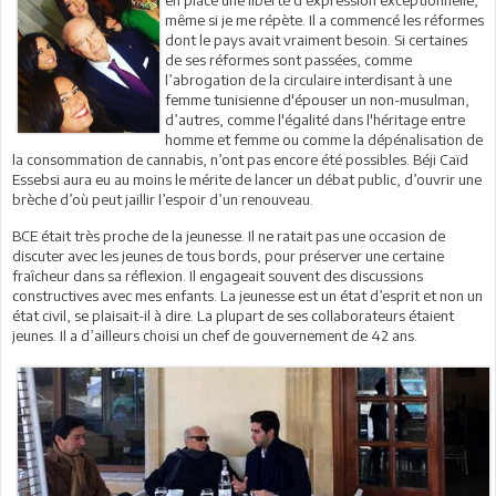
en place une liberté d’expression exceptionnelle,
même si je me répète. Il a commencé les réformes
dont le pays avait vraiment besoin. Si certaines
de ses réformes sont passées, comme
l’abrogation de la circulaire interdisant à une
femme tunisienne d'épouser un non-musulman,
d’autres, comme l'égalité dans l'héritage entre
homme et femme ou comme la dépénalisation de
la consommation de cannabis, n’ont pas encore été possibles. Béji Caïd
Essebsi aura eu au moins le mérite de lancer un débat public, d’ouvrir une
brèche d’où peut jaillir l’espoir d’un renouveau.
BCE était très proche de la jeunesse. Il ne ratait pas une occasion de
discuter avec les jeunes de tous bords, pour préserver une certaine
fraîcheur dans sa réflexion. Il engageait souvent des discussions
constructives avec mes enfants. La jeunesse est un état d’esprit et non un
état civil, se plaisait-il à dire. La plupart de ses collaborateurs étaient
jeunes. Il a d’ailleurs choisi un chef de gouvernement de 42 ans.