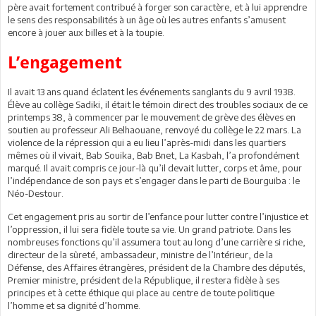
père avait fortement contribué à forger son caractère, et à lui apprendre
le sens des responsabilités à un âge où les autres enfants s’amusent
encore à jouer aux billes et à la toupie.
L’engagement
Il avait 13 ans quand éclatent les événements sanglants du 9 avril 1938.
Élève au collège Sadiki, il était le témoin direct des troubles sociaux de ce
printemps 38, à commencer par le mouvement de grève des élèves en
soutien au professeur Ali Belhaouane, renvoyé du collège le 22 mars. La
violence de la répression qui a eu lieu l’après-midi dans les quartiers
mêmes où il vivait, Bab Souika, Bab Bnet, La Kasbah, l’a profondément
marqué. Il avait compris ce jour-là qu’il devait lutter, corps et âme, pour
l’indépendance de son pays et s’engager dans le parti de Bourguiba : le
Néo-Destour.
Cet engagement pris au sortir de l’enfance pour lutter contre l’injustice et
l’oppression, il lui sera fidèle toute sa vie. Un grand patriote. Dans les
nombreuses fonctions qu’il assumera tout au long d’une carrière si riche,
directeur de la sûreté, ambassadeur, ministre de l’Intérieur, de la
Défense, des Affaires étrangères, président de la Chambre des députés,
Premier ministre, président de la République, il restera fidèle à ses
principes et à cette éthique qui place au centre de toute politique
l’homme et sa dignité d’homme.