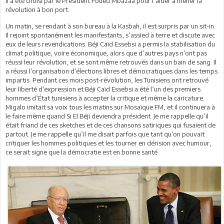
il a été choisi par le Président Foued Mbazaâ pour l’aider à mener la
révolution à bon port.
Un matin, se rendant à son bureau à la Kasbah, il est surpris par un sit-in.
Il rejoint spontanément les manifestants, s’assied à terre et discute avec
eux de leurs revendications. Béji Caïd Essebsi a permis la stabilisation du
climat politique, voire économique, alors que d’autres pays n’ont pas
réussi leur révolution, et se sont même retrouvés dans un bain de sang. Il
a réussi l’organisation d’élections libres et démocratiques dans les temps
impartis. Pendant ces mois post-révolution, les Tunisiens ont retrouvé
leur liberté d’expression et Béji Caïd Essebsi a été l’un des premiers
hommes d’État tunisiens à accepter la critique et même la caricature.
Migalo imitait sa voix tous les matins sur Mosaïque FM, et il continuera à
le faire même quand Si El Béji deviendra président. Je me rappelle qu’il
était friand de ces sketches et de ces chansons satiriques qui fusaient de
partout. Je me rappelle qu’il me disait parfois que tant qu’on pouvait
critiquer les hommes politiques et les tourner en dérision avec humour,
ce serait signe que la démocratie est en bonne santé.