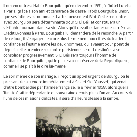
Il ne rencontrera Habib Bourguiba qu’en décembre 1951, à l’hôtel Lutetia
à Paris, grâce à son ami et camarade de classe Habib Bourguiba Junior,
que ses intimes surnommaient affectueusement Bibi. Cette rencontre
avec Bourguiba sera déterminante pour Si El Béji et constituera un
véritable tournant dans sa vie. Alors qu’il devait entamer une carrière au
Crédit Lyonnais à Paris, Bourguiba lui demandera de le rejoindre. A partir
de ce jour, il s’engagera encore plus fermement aux côtés du leader. La
confiance et l’estime entre les deux hommes, qui avaient pour point de
départ cette première rencontre parisienne, seront destinées à se
consolider progressivement. Si El Béji sera toujours l’homme de
confiance de Bourguiba, qui le placera « en réserve de la République »,
comme il se plaît à le dire lui-même.
Le soir même de son mariage, il reçoit un appel urgent de Bourguiba le
pressant de se rendre immédiatement à Sakiet Sidi Youssef, qui venait
d’être bombardée par l’armée française, le 8 février 1958, alors que la
Tunisie était indépendante et souveraine depuis plus d’un an. Au cours de
l’une de ces missions délicates, il sera d’ailleurs blessé à la jambe.