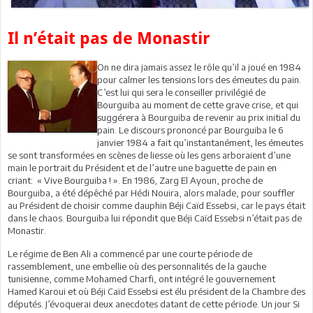
Il n’était pas de Monastir
On ne dira jamais assez le rôle qu’il a joué en 1984
pour calmer les tensions lors des émeutes du pain.
C’est lui qui sera le conseiller privilégié de
Bourguiba au moment de cette grave crise, et qui
suggérera à Bourguiba de revenir au prix initial du
pain. Le discours prononcé par Bourguiba le 6
janvier 1984 a fait qu’instantanément, les émeutes
se sont transformées en scènes de liesse où les gens arboraient d’une
main le portrait du Président et de l’autre une baguette de pain en
criant: « Vive Bourguiba ! ». En 1986, Zarg El Ayoun, proche de
Bourguiba, a été dépêché par Hédi Nouira, alors malade, pour souffler
au Président de choisir comme dauphin Béji Caïd Essebsi, car le pays était
dans le chaos. Bourguiba lui répondit que Béji Caïd Essebsi n’était pas de
Monastir.
Le régime de Ben Ali a commencé par une courte période de
rassemblement, une embellie où des personnalités de la gauche
tunisienne, comme Mohamed Charfi, ont intégré le gouvernement
Hamed Karoui et où Béji Caïd Essebsi est élu président de la Chambre des
députés. J’évoquerai deux anecdotes datant de cette période. Un jour Si