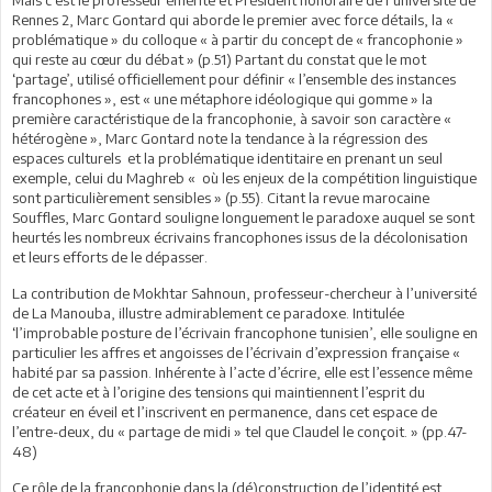
Rennes 2, Marc Gontard qui aborde le premier avec force détails, la «
problématique » du colloque « à partir du concept de « francophonie »
qui reste au cœur du débat » (p.51) Partant du constat que le mot
‘partage’, utilisé officiellement pour définir « l’ensemble des instances
francophones », est « une métaphore idéologique qui gomme » la
première caractéristique de la francophonie, à savoir son caractère «
hétérogène », Marc Gontard note la tendance à la régression des
espaces culturels et la problématique identitaire en prenant un seul
exemple, celui du Maghreb « où les enjeux de la compétition linguistique
sont particulièrement sensibles » (p.55). Citant la revue marocaine
Souffles, Marc Gontard souligne longuement le paradoxe auquel se sont
heurtés les nombreux écrivains francophones issus de la décolonisation
et leurs efforts de le dépasser.
La contribution de Mokhtar Sahnoun, professeur-chercheur à l’université
de La Manouba, illustre admirablement ce paradoxe. Intitulée
‘l’improbable posture de l’écrivain francophone tunisien’, elle souligne en
particulier les affres et angoisses de l’écrivain d’expression française «
habité par sa passion. Inhérente à l’acte d’écrire, elle est l’essence même
de cet acte et à l’origine des tensions qui maintiennent l’esprit du
créateur en éveil et l’inscrivent en permanence, dans cet espace de
l’entre-deux, du « partage de midi » tel que Claudel le conçoit. » (pp.47-
48)
Ce rôle de la francophonie dans la (dé)construction de l’identité est