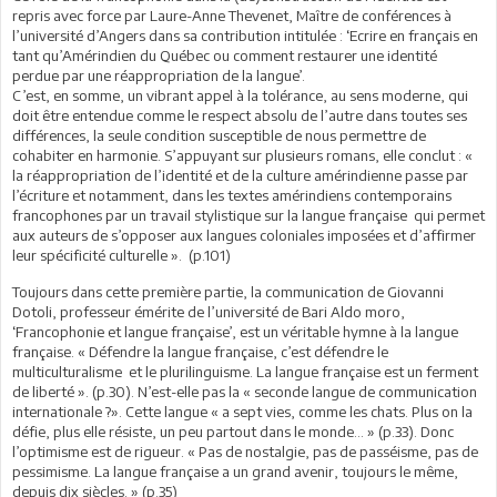
repris avec force par Laure-Anne Thevenet, Maître de conférences à
l’université d’Angers dans sa contribution intitulée : ‘Ecrire en français en
tant qu’Amérindien du Québec ou comment restaurer une identité
perdue par une réappropriation de la langue’.
C’est, en somme, un vibrant appel à la tolérance, au sens moderne, qui
doit être entendue comme le respect absolu de l’autre dans toutes ses
différences, la seule condition susceptible de nous permettre de
cohabiter en harmonie. S’appuyant sur plusieurs romans, elle conclut : «
la réappropriation de l’identité et de la culture amérindienne passe par
l’écriture et notamment, dans les textes amérindiens contemporains
francophones par un travail stylistique sur la langue française qui permet
aux auteurs de s’opposer aux langues coloniales imposées et d’affirmer
leur spécificité culturelle ». (p.101)
Toujours dans cette première partie, la communication de Giovanni
Dotoli, professeur émérite de l’université de Bari Aldo moro,
‘Francophonie et langue française’, est un véritable hymne à la langue
française. « Défendre la langue française, c’est défendre le
multiculturalisme et le plurilinguisme. La langue française est un ferment
de liberté ». (p.30). N’est-elle pas la « seconde langue de communication
internationale ?». Cette langue « a sept vies, comme les chats. Plus on la
défie, plus elle résiste, un peu partout dans le monde… » (p.33). Donc
l’optimisme est de rigueur. « Pas de nostalgie, pas de passéisme, pas de
pessimisme. La langue française a un grand avenir, toujours le même,
depuis dix siècles. » (p.35)