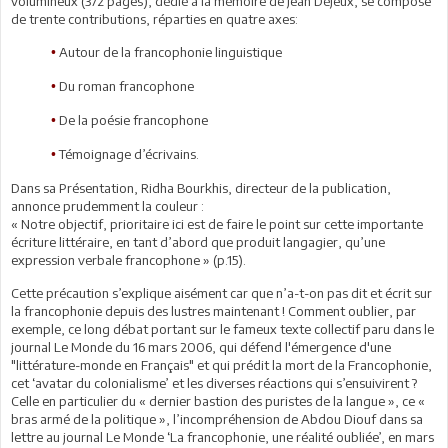
volumineux (372 pages), dédié à la mémoire de Jean Déjeux, se compose
de trente contributions, réparties en quatre axes:
Autour de la francophonie linguistique
•
Du roman francophone
•
De la poésie francophone
•
Témoignage d’écrivains.
•
Dans sa Présentation, Ridha Bourkhis, directeur de la publication,
annonce prudemment la couleur :
« Notre objectif, prioritaire ici est de faire le point sur cette importante
écriture littéraire, en tant d’abord que produit langagier, qu’une
expression verbale francophone » (p.15).
Cette précaution s’explique aisément car que n’a-t-on pas dit et écrit sur
la francophonie depuis des lustres maintenant ! Comment oublier, par
exemple, ce long débat portant sur le fameux texte collectif paru dans le
journal Le Monde du 16 mars 2006, qui défend l'émergence d'une
"littérature-monde en Français" et qui prédit la mort de la Francophonie,
cet ‘avatar du colonialisme’ et les diverses réactions qui s’ensuivirent ?
Celle en particulier du « dernier bastion des puristes de la langue », ce «
bras armé de la politique », l’incompréhension de Abdou Diouf dans sa
lettre au journal Le Monde ‘La francophonie, une réalité oubliée’, en mars