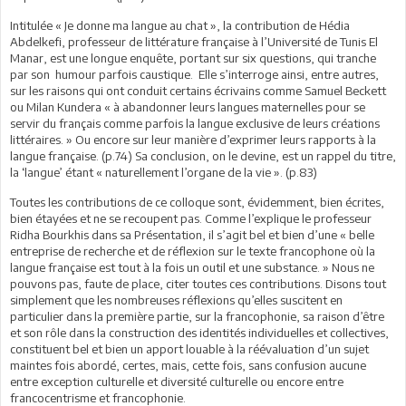
Intitulée « Je donne ma langue au chat », la contribution de Hédia
Abdelkefi, professeur de littérature française à l’Université de Tunis El
Manar, est une longue enquête, portant sur six questions, qui tranche
par son humour parfois caustique. Elle s’interroge ainsi, entre autres,
sur les raisons qui ont conduit certains écrivains comme Samuel Beckett
ou Milan Kundera « à abandonner leurs langues maternelles pour se
servir du français comme parfois la langue exclusive de leurs créations
littéraires. » Ou encore sur leur manière d’exprimer leurs rapports à la
langue française. (p.74) Sa conclusion, on le devine, est un rappel du titre,
la ‘langue’ étant « naturellement l’organe de la vie ». (p.83)
Toutes les contributions de ce colloque sont, évidemment, bien écrites,
bien étayées et ne se recoupent pas. Comme l’explique le professeur
Ridha Bourkhis dans sa Présentation, il s’agit bel et bien d’une « belle
entreprise de recherche et de réflexion sur le texte francophone où la
langue française est tout à la fois un outil et une substance. » Nous ne
pouvons pas, faute de place, citer toutes ces contributions. Disons tout
simplement que les nombreuses réflexions qu’elles suscitent en
particulier dans la première partie, sur la francophonie, sa raison d’être
et son rôle dans la construction des identités individuelles et collectives,
constituent bel et bien un apport louable à la réévaluation d’un sujet
maintes fois abordé, certes, mais, cette fois, sans confusion aucune
entre exception culturelle et diversité culturelle ou encore entre
francocentrisme et francophonie.