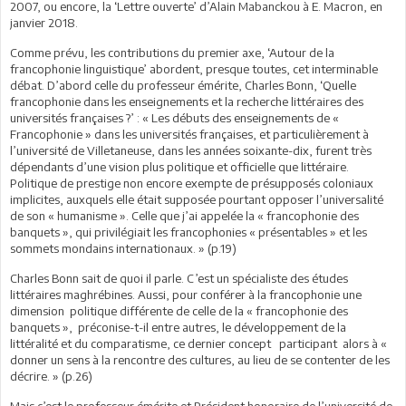
2007, ou encore, la ‘Lettre ouverte’ d’Alain Mabanckou à E. Macron, en
janvier 2018.
Comme prévu, les contributions du premier axe, ‘Autour de la
francophonie linguistique’ abordent, presque toutes, cet interminable
débat. D’abord celle du professeur émérite, Charles Bonn, ‘Quelle
francophonie dans les enseignements et la recherche littéraires des
universités françaises ?’ : « Les débuts des enseignements de «
Francophonie » dans les universités françaises, et particulièrement à
l’université de Villetaneuse, dans les années soixante-dix, furent très
dépendants d’une vision plus politique et officielle que littéraire.
Politique de prestige non encore exempte de présupposés coloniaux
implicites, auxquels elle était supposée pourtant opposer l’universalité
de son « humanisme ». Celle que j’ai appelée la « francophonie des
banquets », qui privilégiait les francophonies « présentables » et les
sommets mondains internationaux. » (p.19)
Charles Bonn sait de quoi il parle. C’est un spécialiste des études
littéraires maghrébines. Aussi, pour conférer à la francophonie une
dimension politique différente de celle de la « francophonie des
banquets », préconise-t-il entre autres, le développement de la
littéralité et du comparatisme, ce dernier concept participant alors à «
donner un sens à la rencontre des cultures, au lieu de se contenter de les
décrire. » (p.26)
Mais c’est le professeur émérite et Président honoraire de l’université de