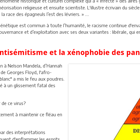
énomène historique et culturel complexe qui a « infecté » des aire
théorisation religieuse et ensuite scientiste. L'illustre écrivain du sièc
 race des épagneuls l’est des lévriers. » …
étique est commun à toute l’humanité, le racisme continue d'envahir l
gouvernance et d’exploitation avec ses deux variantes : libérale, qui 
'antisémitisme et la xénophobie des pa
on à Nelson Mandela, d’Hannah
 de Georges Floyd, l'afro-
"blanc" a mis le feu aux poudres.
é à un glissement fatal des
r de ce virus?
tement à maintenir ce fléau en
par des interprétations
nuent d'enflammer les esprits.