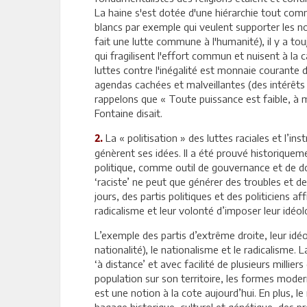
La haine s'est dotée d'une hiérarchie tout com
blancs par exemple qui veulent supporter les noi
fait une lutte commune à l'humanité), il y a tou
qui fragilisent l'effort commun et nuisent à la 
luttes contre l'inégalité est monnaie courante d
agendas cachées et malveillantes (des intérêts
rappelons que « Toute puissance est faible, à m
Fontaine disait.
La « politisation » des luttes raciales et l’in
2.
génèrent ses idées. Il a été prouvé historiquem
politique, comme outil de gouvernance et de d
‘raciste’ ne peut que générer des troubles et de
jours, des partis politiques et des politiciens a
radicalisme et leur volonté d’imposer leur idé
L’exemple des partis d’extrême droite, leur idé
nationalité), le nationalisme et le radicalisme
‘à distance’ et avec facilité de plusieurs millie
population sur son territoire, les formes moder
est une notion à la cote aujourd’hui. En plus, 