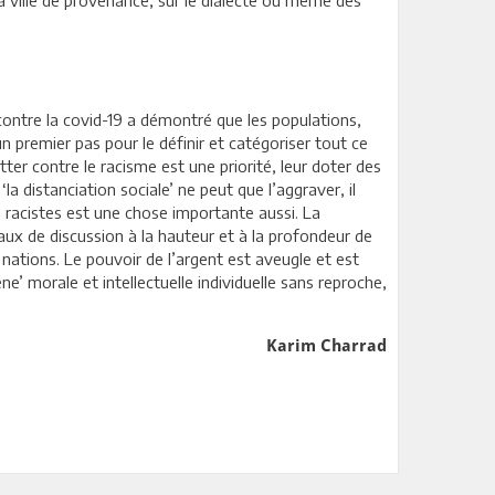
la ville de provenance, sur le dialecte ou même des
 contre la covid-19 a démontré que les populations,
n premier pas pour le définir et catégoriser tout ce
tter contre le racisme est une priorité, leur doter des
 distanciation sociale’ ne peut que l’aggraver, il
 racistes est une chose importante aussi. La
eaux de discussion à la hauteur et à la profondeur de
 nations. Le pouvoir de l’argent est aveugle et est
’ morale et intellectuelle individuelle sans reproche,
Karim Charrad