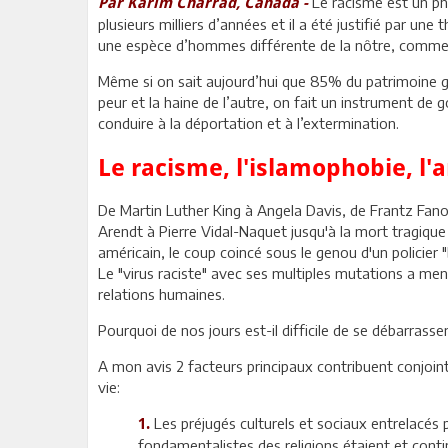
Le racisme est un ph
Par Karim Charrad, Canada -
plusieurs milliers d’années et il a été justifié par une 
une espèce d’hommes différente de la nôtre, comme la
Même si on sait aujourd’hui que 85% du patrimoine gén
peur et la haine de l’autre, on fait un instrument de 
conduire à la déportation et à l’extermination.
Le racisme, l'islamophobie, l
De Martin Luther King à Angela Davis, de Frantz Fan
Arendt à Pierre Vidal-Naquet jusqu'à la mort tragique
américain, le coup coincé sous le genou d'un policier 
Le "virus raciste" avec ses multiples mutations a men
relations humaines.
Pourquoi de nos jours est-il difficile de se débarrasse
A mon avis 2 facteurs principaux contribuent conjoin
vie:
Les préjugés culturels et sociaux entrelacés 
1.
fondamentalistes des religions étaient et conti