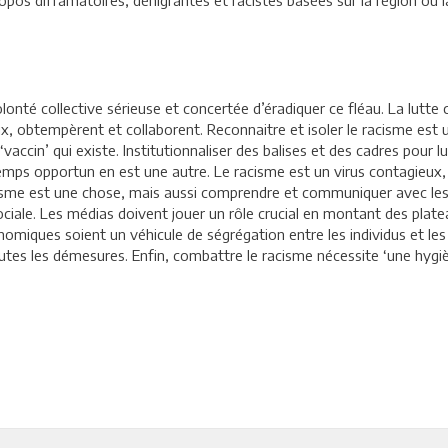
ropos diffamatoires, dénigrantes et racistes basées sur la région ou 
lonté collective sérieuse et concertée d’éradiquer ce fléau. La lutte
x, obtempèrent et collaborent. Reconnaitre et isoler le racisme est u
vaccin’ qui existe. Institutionnaliser des balises et des cadres pour lu
ps opportun en est une autre. Le racisme est un virus contagieux, ‘la
acisme est une chose, mais aussi comprendre et communiquer avec les
é sociale. Les médias doivent jouer un rôle crucial en montant des plat
onomiques soient un véhicule de ségrégation entre les individus et les
utes les démesures. Enfin, combattre le racisme nécessite ‘une hygiène