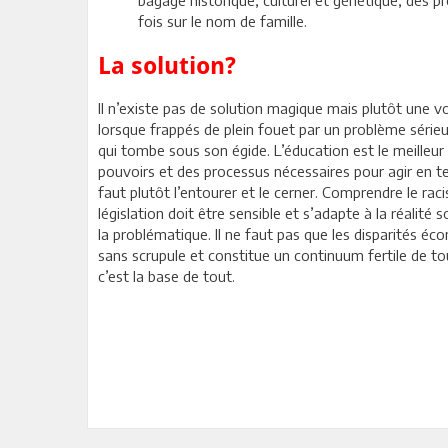
bagage historique, culturel et génétique, des p
fois sur le nom de famille.
La solution?
Il n’existe pas de solution magique mais plutôt une vo
lorsque frappés de plein fouet par un problème sérieu
qui tombe sous son égide. L’éducation est le meilleur ‘
pouvoirs et des processus nécessaires pour agir en tem
faut plutôt l’entourer et le cerner. Comprendre le r
législation doit être sensible et s’adapte à la réalit
la problématique. Il ne faut pas que les disparités éc
sans scrupule et constitue un continuum fertile de to
c’est la base de tout.