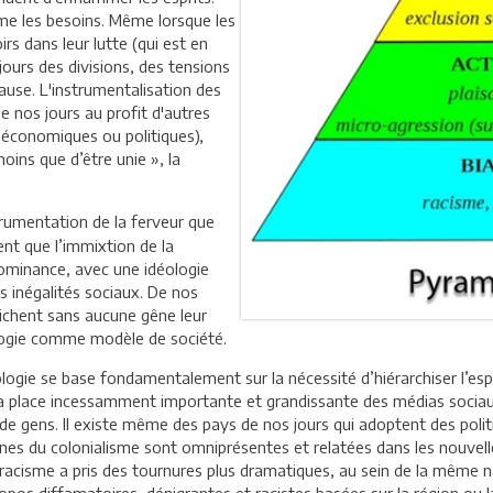
me les besoins. Même lorsque les
rs dans leur lutte (qui est en
jours des divisions, des tensions
cause. L'instrumentalisation des
e nos jours au profit d'autres
 économiques ou politiques),
oins que d’être unie », la
strumentation de la ferveur que
ent que l’immixtion de la
ominance, avec une idéologie
s inégalités sociaux. De nos
ffichent sans aucune gêne leur
ologie comme modèle de société.
ologie se base fondamentalement sur la nécessité d’hiérarchiser l’esp
. La place incessamment importante et grandissante des médias sociaux 
rs de gens. Il existe même des pays de nos jours qui adoptent des polit
nes du colonialisme sont omniprésentes et relatées dans les nouvelle
le racisme a pris des tournures plus dramatiques, au sein de la même