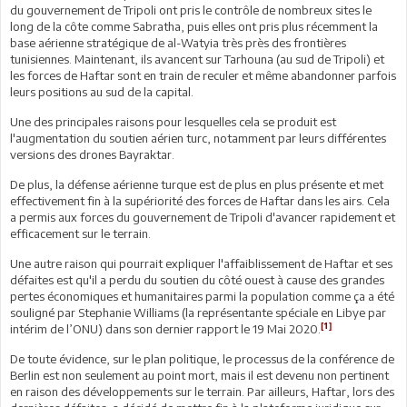
du gouvernement de Tripoli ont pris le contrôle de nombreux sites le
long de la côte comme Sabratha, puis elles ont pris plus récemment la
base aérienne stratégique de al-Watyia très près des frontières
tunisiennes. Maintenant, ils avancent sur Tarhouna (au sud de Tripoli) et
les forces de Haftar sont en train de reculer et même abandonner parfois
leurs positions au sud de la capital.
Une des principales raisons pour lesquelles cela se produit est
l'augmentation du soutien aérien turc, notamment par leurs différentes
versions des drones Bayraktar.
De plus, la défense aérienne turque est de plus en plus présente et met
effectivement fin à la supériorité des forces de Haftar dans les airs. Cela
a permis aux forces du gouvernement de Tripoli d'avancer rapidement et
efficacement sur le terrain.
Une autre raison qui pourrait expliquer l'affaiblissement de Haftar et ses
défaites est qu'il a perdu du soutien du côté ouest à cause des grandes
pertes économiques et humanitaires parmi la population comme ça a été
souligné par Stephanie Williams (la représentante spéciale en Libye par
[1]
intérim de l’ONU) dans son dernier rapport le 19 Mai 2020.
De toute évidence, sur le plan politique, le processus de la conférence de
Berlin est non seulement au point mort, mais il est devenu non pertinent
en raison des développements sur le terrain. Par ailleurs, Haftar, lors des