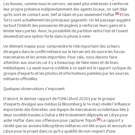
Les Russes, comme nous le verrons, seraient plus intéressés à renforcer
leur propre présence indépendamment des agents locaux; on sait déjà
[2]
qu'ils sont en contact avec Seif al-Islam et pas seulement Haftar.
Et les
Turcs sont actuellement les principaux gagnants. Un tel paysage suggère
surtout l'intérêt des puissances étrangères à renforcer leurs gains et à
limiter leurs pertes. Ainsi, la possibilité de partition entre l’est et l’ouest
deviendrait une option forte dans la phase à venir.
Un élément majeur pour comprendre le rôle important des acteurs
étrangers dans le conflit militaire sur le terrain est de suivre les forces
mercenaires et les armes importées. Pour cela, nous devons faire
attention aux sources car il y a beaucoup de fake news et de biais
médiatiques. La seule source crédible à ce sujet est le rapport cyclique du
groupe d'experts et les photos et informations publiées par les sources
militaires officielles.
Quelques observations s’imposent:
D'abord, le dernier rapport de l'ONU (Avril 2020) par le groupe
d'experts divulgué aux médias (à Bloomberg le 14 mai) révèle l’influence
importante des Émiraties: une équipe de mercenaires occidentaux liée à
deux sociétés basées à Dubaï a été brièvement déployée en Libye pour
[3]
aider Haftar dans son offensive pour capturer Tripoli.
Le rapport a
révélé que six anciens hélicoptères militaires ont été acquis et envoyés en
Libye pour le projet dans ce qu'il a qualifié de non-respect d'une