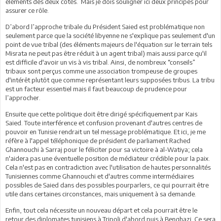
éléments des deux côtés. Mais je dois souligner ici deux principes pour
assurer ce rôle.
D’abord l’approche tribale du Président Saied est problématique non
seulement parce que la société libyenne ne s'explique pas seulement d'un
point de vue tribal (des éléments majeurs de l'équation sur le terrain tels
Misrata ne peut pas être réduit à un agent tribal) mais aussi parce qu'il
est difficile d'avoir un vis à vis tribal. Ainsi, de nombreux “conseils”
tribaux sont perçus comme une association trompeuse de groupes
d'intérêt plutôt que comme représentant leurs supposées tribus. La tribu
est un facteur essentiel mais il faut beaucoup de prudence pour
l’approcher.
Ensuite que cette politique doit être dirigé spécifiquement par Kais
Saied. Toute interférence et confusion provenant d'autres centres de
pouvoir en Tunisie rendrait un tel message problématique. Et ici, je me
réfère à l'appel téléphonique de président de parliament Rached
Ghannouchi à Sarraj pour le féliciter pour sa victoire à al-Watiya; cela
n'aidera pas une éventuelle position de médiateur crédible pour la paix.
Cela n'est pas en contradiction avec l'utilisation de hautes personnalités
Tunisiennes comme Ghannouchi et d'autres comme intermédiaires
possibles de Saied dans des possibles pourparlers, ce qui pourrait être
utile dans certaines circonstances, mais uniquement à sa demande.
Enfin, tout cela nécessite un nouveau départ et cela pourrait être le
retour des diplomates tunisiens à Tripoli d'abord puis à Benghazi. Ce sera