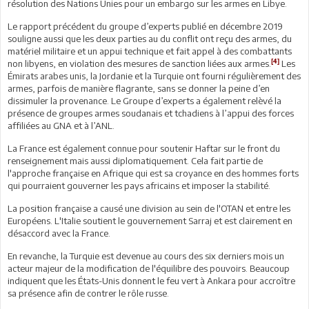
résolution des Nations Unies pour un embargo sur les armes en Libye.
Le rapport précédent du groupe d’experts publié en décembre 2019
souligne aussi que les deux parties au du conflit ont reçu des armes, du
matériel militaire et un appui technique et fait appel à des combattants
[4]
non libyens, en violation des mesures de sanction liées aux armes.
Les
Émirats arabes unis, la Jordanie et la Turquie ont fourni régulièrement des
armes, parfois de manière flagrante, sans se donner la peine d’en
dissimuler la provenance. Le Groupe d’experts a également relèvé la
présence de groupes armes soudanais et tchadiens à l’appui des forces
affiliées au GNA et à l’ANL.
La France est également connue pour soutenir Haftar sur le front du
renseignement mais aussi diplomatiquement. Cela fait partie de
l'approche française en Afrique qui est sa croyance en des hommes forts
qui pourraient gouverner les pays africains et imposer la stabilité.
La position française a causé une division au sein de l'OTAN et entre les
Européens. L'Italie soutient le gouvernement Sarraj et est clairement en
désaccord avec la France.
En revanche, la Turquie est devenue au cours des six derniers mois un
acteur majeur de la modification de l'équilibre des pouvoirs. Beaucoup
indiquent que les États-Unis donnent le feu vert à Ankara pour accroître
sa présence afin de contrer le rôle russe.