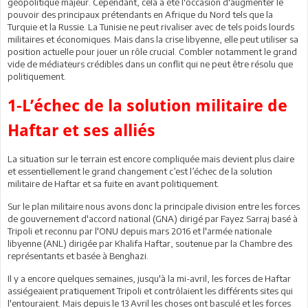
géopolitique majeur. Cependant, cela a été l'occasion d'augmenter le
pouvoir des principaux prétendants en Afrique du Nord tels que la
Turquie et la Russie. La Tunisie ne peut rivaliser avec de tels poids lourds
militaires et économiques. Mais dans la crise libyenne, elle peut utiliser sa
position actuelle pour jouer un rôle crucial. Combler notamment le grand
vide de médiateurs crédibles dans un conflit qui ne peut être résolu que
politiquement.
1-L’échec de la solution militaire de
Haftar et ses alliés
La situation sur le terrain est encore compliquée mais devient plus claire
et essentiellement le grand changement c’est l’échec de la solution
militaire de Haftar et sa fuite en avant politiquement.
Sur le plan militaire nous avons donc la principale division entre les forces
de gouvernement d'accord national (GNA) dirigé par Fayez Sarraj basé à
Tripoli et reconnu par l'ONU depuis mars 2016 et l'armée nationale
libyenne (ANL) dirigée par Khalifa Haftar, soutenue par la Chambre des
représentants et basée à Benghazi.
Il y a encore quelques semaines, jusqu'à la mi-avril, les forces de Haftar
assiégeaient pratiquement Tripoli et contrôlaient les différents sites qui
l'entouraient. Mais depuis le 13 Avril les choses ont basculé et les forces