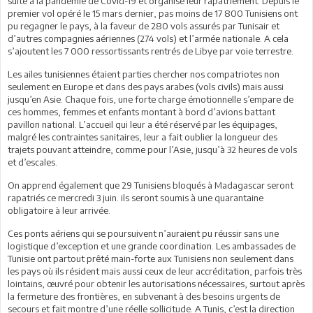
suite à la pandémie de Covid-19 et organisé leur rapatriement. Depuis le
premier vol opéré le 15 mars dernier, pas moins de 17 800 Tunisiens ont
pu regagner le pays, à la faveur de 280 vols assurés par Tunisair et
d’autres compagnies aériennes (274 vols) et l’armée nationale. A cela
s’ajoutent les 7 000 ressortissants rentrés de Libye par voie terrestre.
Les ailes tunisiennes étaient parties chercher nos compatriotes non
seulement en Europe et dans des pays arabes (vols civils) mais aussi
jusqu’en Asie. Chaque fois, une forte charge émotionnelle s’empare de
ces hommes, femmes et enfants montant à bord d’avions battant
pavillon national. L’accueil qui leur a été réservé par les équipages,
malgré les contraintes sanitaires, leur a fait oublier la longueur des
trajets pouvant atteindre, comme pour l’Asie, jusqu’à 32 heures de vols
et d’escales.
On apprend également que 29 Tunisiens bloqués à Madagascar seront
rapatriés ce mercredi 3 juin. ils seront soumis à une quarantaine
obligatoire à leur arrivée.
Ces ponts aériens qui se poursuivent n’auraient pu réussir sans une
logistique d’exception et une grande coordination. Les ambassades de
Tunisie ont partout prêté main-forte aux Tunisiens non seulement dans
les pays où ils résident mais aussi ceux de leur accréditation, parfois très
lointains, œuvré pour obtenir les autorisations nécessaires, surtout après
la fermeture des frontières, en subvenant à des besoins urgents de
secours et fait montre d’une réelle sollicitude. A Tunis, c’est la direction