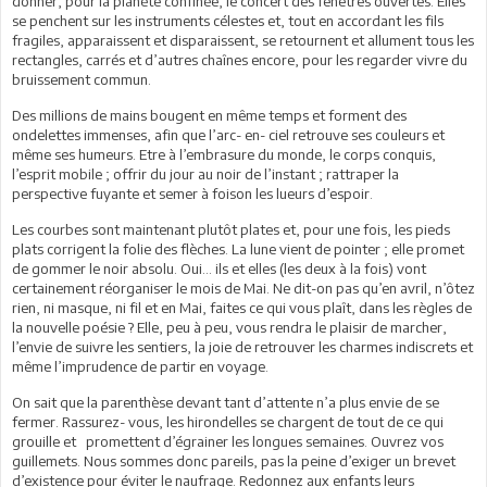
donner, pour la planète confinée, le concert des fenêtres ouvertes. Elles
se penchent sur les instruments célestes et, tout en accordant les fils
fragiles, apparaissent et disparaissent, se retournent et allument tous les
rectangles, carrés et d’autres chaînes encore, pour les regarder vivre du
bruissement commun.
Des millions de mains bougent en même temps et forment des
ondelettes immenses, afin que l’arc- en- ciel retrouve ses couleurs et
même ses humeurs. Etre à l’embrasure du monde, le corps conquis,
l’esprit mobile ; offrir du jour au noir de l’instant ; rattraper la
perspective fuyante et semer à foison les lueurs d’espoir.
Les courbes sont maintenant plutôt plates et, pour une fois, les pieds
plats corrigent la folie des flèches. La lune vient de pointer ; elle promet
de gommer le noir absolu. Oui… ils et elles (les deux à la fois) vont
certainement réorganiser le mois de Mai. Ne dit-on pas qu’en avril, n’ôtez
rien, ni masque, ni fil et en Mai, faites ce qui vous plaît, dans les règles de
la nouvelle poésie ? Elle, peu à peu, vous rendra le plaisir de marcher,
l’envie de suivre les sentiers, la joie de retrouver les charmes indiscrets et
même l’imprudence de partir en voyage.
On sait que la parenthèse devant tant d’attente n’a plus envie de se
fermer. Rassurez- vous, les hirondelles se chargent de tout de ce qui
grouille et promettent d’égrainer les longues semaines. Ouvrez vos
guillemets. Nous sommes donc pareils, pas la peine d’exiger un brevet
d’existence pour éviter le naufrage. Redonnez aux enfants leurs