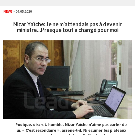
NEWS
- 04.05.2020
Nizar Yaïche: Je ne m’attendais pas à devenir
ministre…Presque tout a changé pour moi
Pudique, discret, humble, Nizar Yaïche n’aime pas parler de
lui. « C’est secondaire », assène-t-il. Ni écumer les plateaux