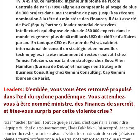
TV. A 45 ans, ce matheux, ingénieur diplômé de l’École
Centrale de Paris (1998) aligne au compteur le pilotage de plus
de 300 projets dans une trentaine de pays. Jusqu’à sa récente
nomination à la tête du ministère des Finances, il était associé
de PwC (Equity Partner), leader mondial de services
intellectuels qui dispose de plus de 250 000 experts dans le
monde et génère plus de 40 milliards USD de chiffre d’affaires
par an. En tant que CEO et Partner de Ystrat, cabinet
international de conseil en stratégie et en nouvelles
technologies, il a été notamment directeur exécutif chez
Tunisie Télécom, consultant en stratégie chez Booz Allen
Hamilton (bureau de Dubaï) et manager en Stratégie &
Business Consulting chez Gemini Consulting, Cap Gemini
(bureau de Paris).
Leaders:
D’emblée, vous vous êtes retrouvé propulsé
dans l’œil du cyclone pandémique. Vous attendiez-
vous à être nommé ministre, des Finances de surcroît,
et êtes-vous surpris par cette violente crise ?
Nizar Yaïche : Jamais ! Tout ce que je savais, c’est que j’allais rejoindre
l’équipe du chef du gouvernement, Elyès Fakhfakh. J’ai accepté, sans me
soucier du reste, pour les raisons évidentes du devoir de servir. J’étais en
pleine activité professionnelle à Paris, notamment en tant que Partner