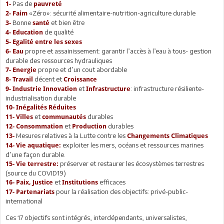
Pas de
1-
pauvreté
«Zéro»: sécurité alimentaire-nutrition-agriculture durable
2-
Faim
Bonne
et bien être
3-
santé
de qualité
4-
Education
5-
Egalité entre les sexes
propre et assainissement: garantir l’accès à l’eau à tous- gestion
6-
Eau
durable des ressources hydrauliques
propre et d’un cout abordable
7-
Energie
décent et
8-
Travail
Croissance
et
: infrastructure résiliente-
9-
Industrie Innovation
Infrastructure
industrialisation durable
10-
Inégalités Réduites
et
durables
11-
Villes
communautés
et
durables
12-
Consommation
Production
Mesures relatives à la Lutte contre les
13-
Changements Climatiques
exploiter les mers, océans et ressources marines
14-
Vie aquatique:
d’une façon durable.
préserver et restaurer les écosystèmes terrestres
15-
Vie terrestre:
(source du COVID19)
et
efficaces
16-
Paix, Justice
Institutions
pour la réalisation des objectifs: privé-public-
17-
Partenariats
international
Ces 17 objectifs sont intégrés, interdépendants, universalistes,