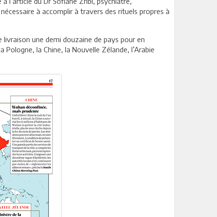
à l’article du Dr Sofiane Zribi, psychiatre,
l nécessaire à accomplir à travers des rituels propres à
e livraison une demi douzaine de pays pour en
la Pologne, la Chine, la Nouvelle Zélande, l’Arabie