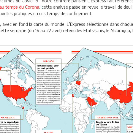
 victimes du Covid-19’’ notre confrère parisien L’Express fait référence 
l au temps du Corona
, cette analyse passe en revue le travail de deui
uvelles pratiques en ces temps de confinement.
s, avec en fond la carte du monde, L’Express sélectionne dans chaqu
cette semaine (du 16 au 22 avril) retenu les Etats-Unis, le Nicaragua, 