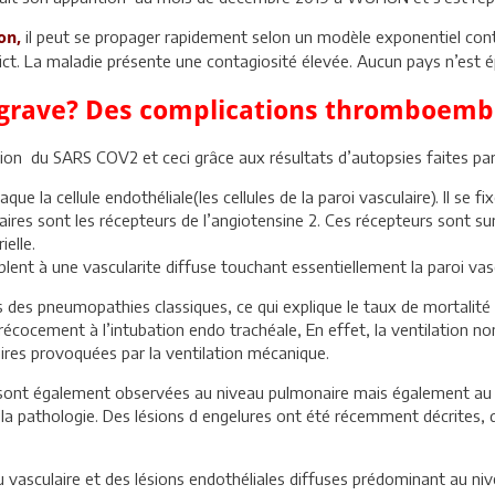
il peut se propager rapidement selon un modèle exponentiel con
on,
ct. La maladie présente une contagiosité élevée. Aucun pays n’est é
t grave? Des complications thromboemb
 du SARS COV2 et ceci grâce aux résultats d’autopsies faites par l
e la cellule endothéliale(les cellules de la paroi vasculaire). Il se f
aires sont les récepteurs de l’angiotensine 2. Ces récepteurs sont su
elle.
mblent à une vascularite diffuse touchant essentiellement la paroi 
s des pneumopathies classiques, ce qui explique le taux de mortalité 
récocement à l’intubation endo trachéale, En effet, la ventilation no
res provoquées par la ventilation mécanique.
nt également observées au niveau pulmonaire mais également au niv
e la pathologie. Des lésions d engelures ont été récemment décrites, 
vasculaire et des lésions endothéliales diffuses prédominant au ni