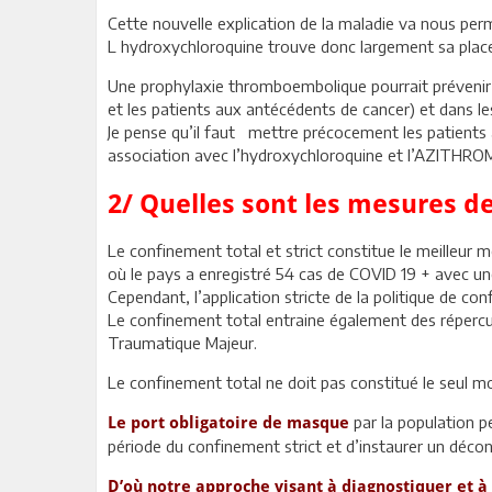
Cette nouvelle explication de la maladie va nous perm
L hydroxychloroquine trouve donc largement sa place 
Une prophylaxie thromboembolique pourrait prévenir c
et les patients aux antécédents de cancer) et dans l
Je pense qu’il faut mettre précocement les patients a
association avec l’hydroxychloroquine et l’AZITHRO
2/ Quelles sont les mesures de
Le confinement total et strict constitue le meilleur
où le pays a enregistré 54 cas de COVID 19 + avec un
Cependant, l’application stricte de la politique de co
Le confinement total entraine également des répercus
Traumatique Majeur.
Le confinement total ne doit pas constitué le seul mo
par la population p
Le port obligatoire de masque
période du confinement strict et d’instaurer un déco
D’où notre approche visant à diagnostiquer et à 