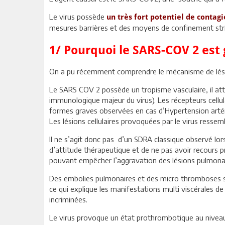
Le virus possède
un très fort potentiel de contagi
mesures barrières et des moyens de confinement stri
1/ Pourquoi le SARS-COV 2 es
On a pu récemment comprendre le mécanisme de lésion
Le SARS COV 2 possède un tropisme vasculaire, il attaqu
immunologique majeur du virus). Les récepteurs cellul
formes graves observées en cas d’Hypertension artéri
Les lésions cellulaires provoquées par le virus resse
Il ne s’agit donc pas d’un SDRA classique observé lor
d’attitude thérapeutique et de ne pas avoir recours p
pouvant empêcher l’aggravation des lésions pulmonai
Des embolies pulmonaires et des micro thromboses so
ce qui explique les manifestations multi viscérales d
incriminées.
Le virus provoque un état prothrombotique au niveau 