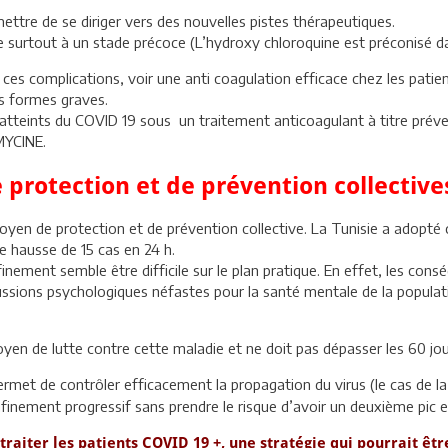
ettre de se diriger vers des nouvelles pistes thérapeutiques.
surtout à un stade précoce (L’hydroxy chloroquine est préconisé dan
es complications, voir une anti coagulation efficace chez les patie
es formes graves.
tteints du COVID 19 sous un traitement anticoagulant à titre prévent
MYCINE.
 protection et de prévention collective
 moyen de protection et de prévention collective. La Tunisie a adopt
e hausse de 15 cas en 24 h.
nfinement semble être difficile sur le plan pratique. En effet, les c
sions psychologiques néfastes pour la santé mentale de la populatio
yen de lutte contre cette maladie et ne doit pas dépasser les 60 jou
ermet de contrôler efficacement la propagation du virus (le cas de la
nfinement progressif sans prendre le risque d’avoir un deuxième pic
traiter les patients COVID 19 +, une stratégie qui pourrait êt