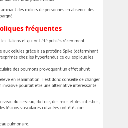
taminant des milliers de personnes en absence des
pargné.
oliques fréquentes
es Italiens et qui ont été publiés récemment.
ixe aux cellules grâce à sa protéine Spike (déterminant
rexprimés chez les hypertendus ce qui explique les
vasculaire des poumons provoquant un effet shunt.
élevé en réanimation, il est donc conseillé de changer
n invasive pourrait être une alternative intéressante
eau du cerveau, du foie, des reins et des intestins,
des lésions vasculaires cutanées ont été alors
veau pulmonaire.