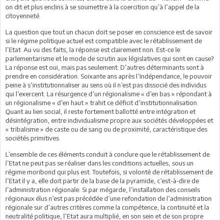
on dit et plus enclins à se soumettre à la coercition qu’à l’appel de la
citoyenneté.
La question que tout un chacun doit se poser en conscience est de savoir
si le régime politique actuel est compatible avec le rétablissement de
l’Etat. Au vu des faits, la réponse est clairement non. Est-ce le
parlementarisme et le mode de scrutin aux législatives qui sont en cause?
La réponse est oui, mais pas seulement. D’autres déterminants sont à
prendre en considération. Soixante ans après l’Indépendance, le pouvoir
peine à s’institutionnaliser au sens où il n’est pas dissocié des individus
qui l’exercent. La résurgence d’un régionalisme « d’en bas » répondant à
un régionalisme « d’en haut » trahit ce déficit d’institutionnalisation.
Quant au lien social, il reste fortement ballotté entre intégration et
désintégration, entre individualisme propre aux sociétés développées et
« tribalisme » de caste ou de sang ou de proximité, caractéristique des
sociétés primitives.
L’ensemble de ces éléments conduit à conclure que le rétablissement de
l’Etat ne peut pas se réaliser dans les conditions actuelles, sous un
régime moribond qui plus est. Toutefois, si volonté de rétablissement de
l’Etat il y a, elle doit partir de la base de la pyramide, c’est-à-dire de
l’administration régionale. Si par mégarde, l’installation des conseils
régionaux élus n’est pas précédée d’une refondation de l’administration
régionale sur d’autres critères comme la compétence, la continuité et la
neutralité politique, l’Etat aura multiplié, en son sein et de son propre