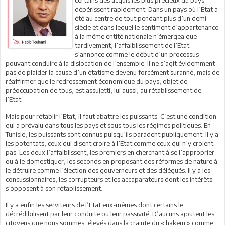
dépérissent rapidement. Dans un pays où l’Etat a
été au centre de tout pendant plus d’un demi-
siècle et dans lequel le sentiment d’appartenance
à la même entité nationale n’émergea que
tardivement, l’affaiblissement de l’Etat
s’annonce comme le début d’un processus
pouvant conduire à la dislocation de l’ensemble. Il ne s’agit évidemment
pas de plaider la cause d’un étatisme devenu forcément suranné, mais de
réaffirmer que le redressement économique du pays, objet de
préoccupation de tous, est assujetti, lui aussi, au rétablissement de
l’Etat.
Mais pour rétablir l’Etat, il faut abattre les puissants. C’est une condition
qui a prévalu dans tous les pays et sous tous les régimes politiques. En
Tunisie, les puissants sont connus puisqu’ils paradent publiquement. Il y a
les potentats, ceux qui disent croire à l’Etat comme ceux qui n’y croient
pas. Les deux l’affaiblissent, les premiers en cherchant à se l’approprier
ou à le domestiquer, les seconds en proposant des réformes de nature à
le détruire comme l’élection des gouverneurs et des délégués. Il y a les
concussionnaires, les corrupteurs et les accaparateurs dont les intérêts
s’opposent à son rétablissement.
Il y a enfin les serviteurs de l’Etat eux-mêmes dont certains le
décrédibilisent par leur conduite ou leur passivité. D’aucuns ajoutent les
citoyens que nous sommes, élevés dans la crainte du « hakem » comme