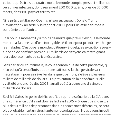
ce jour, après trois ou quatre mois, le monde compte près d’1 million de
personnes infectées, dont seulement 200 000 guéris, près de 50 000
morts, dans 180 pays et territoires…
Ni le président Barack Obama, ni son successeur, Donald Trump,
n’avaient prix au sérieux le rapport 2008 pour l’un et le début de la
pandémie pour l’autre.
Et si pour le moment il y a moins de morts que prévu c’est que le monde
médical a fait preuve d’une incroyable résilience pour prendre en charge
les malades. C’est que le monde politique – à quelques exceptions près –
a décidé de confiner près de 3,5 milliards de citoyens en restreignant
leurs déplacements au strict nécessaire…
Sans parler du coût humain, le coût économique de cette pandémie, qui
n’en est qu’à ses débuts et dont ne sait pas si la charge virale va «
métastaser » pour se réveiller dans quelque mois, s’élève à plusieurs
milliers de milliards de dollars… La prévention de la pandémie, si elle
avait été enclenchée dès 2009, aurait coûté à peine une dizaine de
milliards de dollars…
Seul Bill Gates, le génie de Microsoft, a repris le scénario de la CIA dans
une conférence qu’il avait donnée le 3 avril 2015. « Si quelque chose tue
plus de 10 millions de personnes dans les prochaines décennies, ce sera
plus probablement un virus hautement contagieux… Nous avons investi