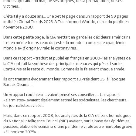
modus operandi du mal, de ses origines, de sa propagation, de ses
victimes…
C’était il y a douze ans… Une petite page dans un rapport de 99 pages
intitulé «Global Trends 2025: A Transformed World», et rendu public en
novembre 2008.
Dans cette petite page, la CIA mettait en garde les décideurs américains
– et en même temps ceux du reste du monde – contre une «pandémie
mondiale» d’origine virale: le coronavirus…
Dans ce rapport – traduit et publié en français en 2009- les analystes de
la CIA ont fait la synthèse des principales menaces qui pèsent sur les
Etats-Unis et le reste du monde. Comme ils le faisaient chaque année.
Ils ont transmis évidemment leur rapport au Président US, à l’époque
Barack Obama…
Un «rapport routinier», avaient pensé ses conseillers… Un rapport
«alarmistes» avaient également estimé les spécialistes, les chercheurs,
les journalistes avisés…
Mais, dans ce rapport 2008, les analystes de la CIA et leurs homologues
du National Intelligence Council (NIC) avaient, sur la base des épidémies
passées, élaboré le scénario d’une pandémie virale autrement plus grave
«à l’horizon 2025»…