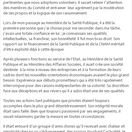
pertinentes que nous adoptions volontiers. Il savait retenir l’attention
des membres du Comité et entrainer leur agrément par la modération
de ses propos et la logique de son raisonnement.
Lors de mon passage au ministère de la Santé Publique, il a été la
première personne que j’ai choisie pour me seconder dans ma tâche,
j’avais une totale confiance en lui ; je connaissais ses qualités
intellectuelles, sa franchise, son honnêteté. Il fut mon bras droit. Son
rapport sur le financement de la Santé Publique et de la CNAM méritait
d’être exploité déjà à cette époque.
Après plusieurs fonctions au service de l’Etat, au Ministère de la Santé
Publique et au Ministère des Affaires Sociales, il avait crée une société
destinée à la mise à niveau des entreprises et à la formation de leurs
cadres dont les nouvelles orientations économiques avaient le plus grand
besoin. Expérience aux débuts prometteurs qui a été très rapidement
interrompue pour des raisons indépendantes de sa volonté. Sa discrétion
face aux déceptions et aux revers qu’il a subis était une de ses qualités.
Toutes ses actions tant publiques que privées étaient toujours
accomplies dans le plus grand désintéressement. Son intégrité morale
était sans faille. Bien que toujours passionné par ses engagements, il
savait néanmoins garder la mesure en toutes circonstances.
Il était entouré d’un groupe d’amis choisis qu’il recevait avec chaleur et
simplicité chez lui où s’échangeaient des propos touchant l’actualité, le