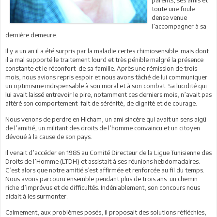
parents, ses amis et
toute une foule
dense venue
l’accompagner à sa
dernière demeure.
Il y a un an il a été surpris par la maladie certes chimiosensible mais dont
il a mal supporté le traitement lourd et très pénible malgré la présence
constante et le réconfort de sa famille. Après une rémission de trois
mois, nous avions repris espoir et nous avons tâché de lui communiquer
un optimisme indispensable à son moral et à son combat. Sa lucidité qui
lui avait laissé entrevoir le pire, notamment ces derniers mois, n’avait pas
altéré son comportement fait de sérénité, de dignité et de courage.
Nous venons de perdre en Hicham, un ami sincère qui avait un sens aigü
de l’amitié, un militant des droits de l’homme convaincu et un citoyen
dévoué à la cause de son pays.
Il venait d’accéder en 1985 au Comité Directeur de la Ligue Tunisienne des
Droits de l’Homme (LTDH) et assistait à ses réunions hebdomadaires.
C’est alors que notre amitié s’est affirmée et renforcée au fil du temps.
Nous avons parcouru ensemble pendant plus de trois ans un chemin
riche d’imprévus et de difficultés. Indéniablement, son concours nous
aidait à les surmonter.
Calmement, aux problèmes posés, il proposait des solutions réfléchies,