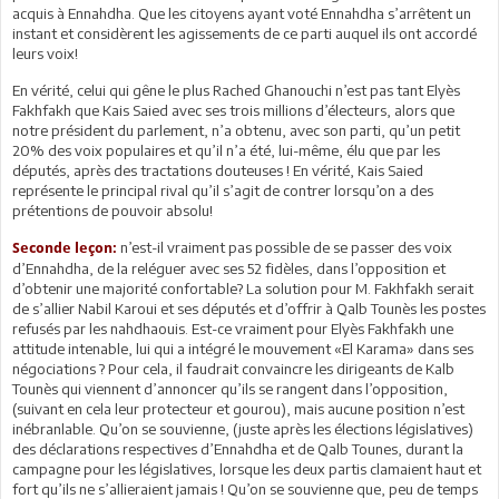
acquis à Ennahdha. Que les citoyens ayant voté Ennahdha s’arrêtent un
instant et considèrent les agissements de ce parti auquel ils ont accordé
leurs voix!
En vérité, celui qui gêne le plus Rached Ghanouchi n’est pas tant Elyès
Fakhfakh que Kais Saied avec ses trois millions d’électeurs, alors que
notre président du parlement, n’a obtenu, avec son parti, qu’un petit
20% des voix populaires et qu’il n’a été, lui-même, élu que par les
députés, après des tractations douteuses ! En vérité, Kais Saied
représente le principal rival qu’il s’agit de contrer lorsqu’on a des
prétentions de pouvoir absolu!
n’est-il vraiment pas possible de se passer des voix
Seconde leçon:
d’Ennahdha, de la reléguer avec ses 52 fidèles, dans l’opposition et
d’obtenir une majorité confortable? La solution pour M. Fakhfakh serait
de s’allier Nabil Karoui et ses députés et d’offrir à Qalb Tounès les postes
refusés par les nahdhaouis. Est-ce vraiment pour Elyès Fakhfakh une
attitude intenable, lui qui a intégré le mouvement «El Karama» dans ses
négociations ? Pour cela, il faudrait convaincre les dirigeants de Kalb
Tounès qui viennent d’annoncer qu’ils se rangent dans l’opposition,
(suivant en cela leur protecteur et gourou), mais aucune position n’est
inébranlable. Qu’on se souvienne, (juste après les élections législatives)
des déclarations respectives d’Ennahdha et de Qalb Tounes, durant la
campagne pour les législatives, lorsque les deux partis clamaient haut et
fort qu’ils ne s’allieraient jamais ! Qu’on se souvienne que, peu de temps