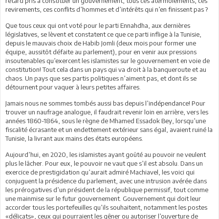
retard pris à constituer un gouvernement, tous ces atermoiements, ces
revirements, ces conflits d’hommes et d’intérêts qui n’en finissent pas ?
Que tous ceux qui ont voté pour le parti Ennahdha, aux dernières
législatives, se lèvent et constatent ce que ce parti inflige à la Tunisie,
depuis le mauvais choix de Habib Jomli (deux mois pour former une
équipe, aussitôt défaite au parlement), pour en venir aux pressions
insoutenables qu’exercent les islamistes sur le gouvernement en voie de
constitution! Tout cela dans un pays qui va droit à la banqueroute et au
chaos. Un pays que ses partis politiques n’aiment pas, et dont ils se
détournent pour vaquer à leurs petites affaires.
Jamais nous ne sommes tombés aussi bas depuis l’indépendance! Pour
trouver un naufrage analogue, il faudrait revenir loin en arrière, vers les
années 1860-1864, sous le règne de Mhamed Essadok Bey, lorsqu’une
fiscalité écrasante et un endettement extérieur sans égal, avaient ruiné la
Tunisie, la livrant aux mains des états européens.
Aujourd’hui, en 2020, les islamistes ayant goûté au pouvoir ne veulent
plus le lâcher. Pour eux, le pouvoir ne vaut que s’il est absolu. Dans un
exercice de prestigidation qu’aurait admiré Machiavel, les voici qui
conjuguent la présidence du parlement, avec une intrusion avérée dans
les prérogatives d’un président de la république permissif, tout comme
une mainmise sur le futur gouvernement. Gouvernement qui doit leur
accorder tous les portefeuilles qu’ils souhaitent, notamment les postes
«délicats», ceux qui pourraient les gêner ou autoriser l’ouverture de