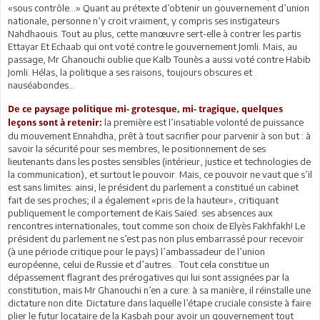
«sous contrôle…» Quant au prétexte d’obtenir un gouvernement d’union
nationale, personne n’y croit vraiment, y compris ses instigateurs
Nahdhaouis. Tout au plus, cette manœuvre sert-elle à contrer les partis
Ettayar Et Echaab qui ont voté contre le gouvernement Jomli. Mais, au
passage, Mr Ghanouchi oublie que Kalb Tounès a aussi voté contre Habib
Jomli. Hélas, la politique a ses raisons, toujours obscures et
nauséabondes…
De ce paysage politique mi- grotesque, mi- tragique, quelques
la première est l’insatiable volonté de puissance
leçons sont à retenir:
du mouvement Ennahdha, prêt à tout sacrifier pour parvenir à son but : à
savoir la sécurité pour ses membres, le positionnement de ses
lieutenants dans les postes sensibles (intérieur, justice et technologies de
la communication), et surtout le pouvoir. Mais, ce pouvoir ne vaut que s’il
est sans limites: ainsi, le président du parlement a constitué un cabinet
fait de ses proches; il a également «pris de la hauteur», critiquant
publiquement le comportement de Kais Saied: ses absences aux
rencontres internationales, tout comme son choix de Elyès Fakhfakh! Le
président du parlement ne s’est pas non plus embarrassé pour recevoir
(à une période critique pour le pays) l’ambassadeur de l’union
européenne, celui de Russie et d’autres… Tout cela constitue un
dépassement flagrant des prérogatives qui lui sont assignées par la
constitution, mais Mr Ghanouchi n’en a cure: à sa manière, il réinstalle une
dictature non dite. Dictature dans laquelle l’étape cruciale consiste à faire
plier le futur locataire de la Kasbah pour avoir un gouvernement tout