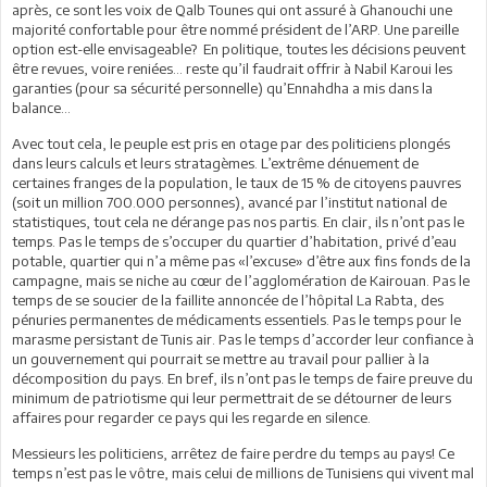
après, ce sont les voix de Qalb Tounes qui ont assuré à Ghanouchi une
majorité confortable pour être nommé président de l’ARP. Une pareille
option est-elle envisageable? En politique, toutes les décisions peuvent
être revues, voire reniées… reste qu’il faudrait offrir à Nabil Karoui les
garanties (pour sa sécurité personnelle) qu’Ennahdha a mis dans la
balance…
Avec tout cela, le peuple est pris en otage par des politiciens plongés
dans leurs calculs et leurs stratagèmes. L’extrême dénuement de
certaines franges de la population, le taux de 15 % de citoyens pauvres
(soit un million 700.000 personnes), avancé par l’institut national de
statistiques, tout cela ne dérange pas nos partis. En clair, ils n’ont pas le
temps. Pas le temps de s’occuper du quartier d’habitation, privé d’eau
potable, quartier qui n’a même pas «l’excuse» d’être aux fins fonds de la
campagne, mais se niche au cœur de l’agglomération de Kairouan. Pas le
temps de se soucier de la faillite annoncée de l’hôpital La Rabta, des
pénuries permanentes de médicaments essentiels. Pas le temps pour le
marasme persistant de Tunis air. Pas le temps d’accorder leur confiance à
un gouvernement qui pourrait se mettre au travail pour pallier à la
décomposition du pays. En bref, ils n’ont pas le temps de faire preuve du
minimum de patriotisme qui leur permettrait de se détourner de leurs
affaires pour regarder ce pays qui les regarde en silence.
Messieurs les politiciens, arrêtez de faire perdre du temps au pays! Ce
temps n’est pas le vôtre, mais celui de millions de Tunisiens qui vivent mal