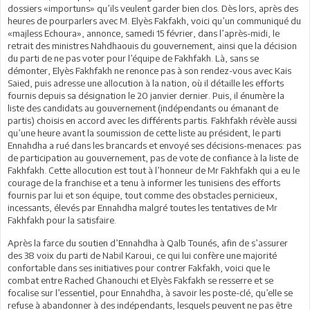
dossiers «importuns» qu’ils veulent garder bien clos. Dès lors, après des
heures de pourparlers avec M. Elyès Fakfakh, voici qu’un communiqué du
«majless Echoura», annonce, samedi 15 février, dans l’après-midi, le
retrait des ministres Nahdhaouis du gouvernement, ainsi que la décision
du parti de ne pas voter pour l’équipe de Fakhfakh. Là, sans se
démonter, Elyès Fakhfakh ne renonce pas à son rendez-vous avec Kais
Saied, puis adresse une allocution à la nation, où il détaille les efforts
fournis depuis sa désignation le 20 janvier dernier. Puis, il énumère la
liste des candidats au gouvernement (indépendants ou émanant de
partis) choisis en accord avec les différents partis. Fakhfakh révèle aussi
qu’une heure avant la soumission de cette liste au président, le parti
Ennahdha a rué dans les brancards et envoyé ses décisions-menaces: pas
de participation au gouvernement, pas de vote de confiance à la liste de
Fakhfakh. Cette allocution est tout à l’honneur de Mr Fakhfakh qui a eu le
courage de la franchise et a tenu à informer les tunisiens des efforts
fournis par lui et son équipe, tout comme des obstacles pernicieux,
incessants, élevés par Ennahdha malgré toutes les tentatives de Mr
Fakhfakh pour la satisfaire.
Après la farce du soutien d’Ennahdha à Qalb Tounés, afin de s’assurer
des 38 voix du parti de Nabil Karoui, ce qui lui confère une majorité
confortable dans ses initiatives pour contrer Fakfakh, voici que le
combat entre Rached Ghanouchi et Elyès Fakfakh se resserre et se
focalise sur l’essentiel, pour Ennahdha, à savoir les poste-clé, qu’elle se
refuse à abandonner à des indépendants, lesquels peuvent ne pas être