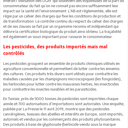
interdit l’utilisation des OGM qui soulèvent des inquiétudes de la part du
consommateur du fait qu’on ne connait pas encore suffisamment leur
impact sur la santé et l’environnement. L’AB est réglementée, elle est
régie par un cahier des charges qui fixe les conditions de production et
de transformation. Le contrôle continu du respect du cahier des charges
et de ses clauses se fait par un organisme reconnu et indépendant qui
délivre la certification biologique du produit ainsi obtenu. La traçabilité
est également un souci important pour rassurer le consommateur.
Les pesticides, des produits importés mais mal
contrôlés
Les pesticides groupent un ensemble de produits chimiques utilisés en
agriculture conventionnelle et permettent de lutter contre les ennemis
des cultures. Ces produits très divers sont utilisés pour combattre les
maladies causées par les champignons microscopiques (les fongicides),
les herbicides pour lutter contre les mauvaises herbes, les insecticides
pour combattre les insectes nuisibles et les parasiticides.
En Tunisie, près de 5000 tonnes de pesticides sont importées chaque
année et 700 autorisations d’importations sont autorisées. Une enquête,
publiée par La Presse le 11 avril 2019, montre que des pesticides
cancérigènes, tueuses des abeilles et interdits en Europe, sont importés,
autorisés et vendus par les commerçants des produits phytosanitaires.
Des produits à base de glyphosate (herbicide vendu sous la marque