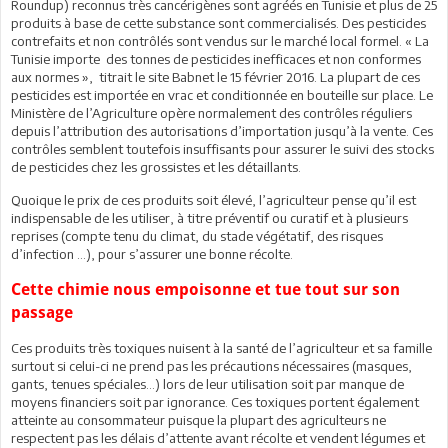
Roundup) reconnus très cancérigènes sont agréés en Tunisie et plus de 25
produits à base de cette substance sont commercialisés. Des pesticides
contrefaits et non contrôlés sont vendus sur le marché local formel. « La
Tunisie importe des tonnes de pesticides inefficaces et non conformes
aux normes », titrait le site Babnet le 15 février 2016. La plupart de ces
pesticides est importée en vrac et conditionnée en bouteille sur place. Le
Ministère de l’Agriculture opère normalement des contrôles réguliers
depuis l’attribution des autorisations d’importation jusqu’à la vente. Ces
contrôles semblent toutefois insuffisants pour assurer le suivi des stocks
de pesticides chez les grossistes et les détaillants.
Quoique le prix de ces produits soit élevé, l’agriculteur pense qu’il est
indispensable de les utiliser, à titre préventif ou curatif et à plusieurs
reprises (compte tenu du climat, du stade végétatif, des risques
d’infection …), pour s’assurer une bonne récolte.
Cette chimie nous empoisonne et tue tout sur son
passage
Ces produits très toxiques nuisent à la santé de l’agriculteur et sa famille
surtout si celui-ci ne prend pas les précautions nécessaires (masques,
gants, tenues spéciales…) lors de leur utilisation soit par manque de
moyens financiers soit par ignorance. Ces toxiques portent également
atteinte au consommateur puisque la plupart des agriculteurs ne
respectent pas les délais d’attente avant récolte et vendent légumes et