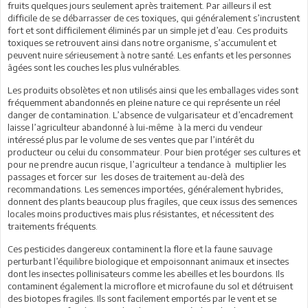
fruits quelques jours seulement après traitement. Par ailleurs il est
difficile de se débarrasser de ces toxiques, qui généralement s’incrustent
fort et sont difficilement éliminés par un simple jet d’eau. Ces produits
toxiques se retrouvent ainsi dans notre organisme, s’accumulent et
peuvent nuire sérieusement à notre santé. Les enfants et les personnes
âgées sont les couches les plus vulnérables.
Les produits obsolètes et non utilisés ainsi que les emballages vides sont
fréquemment abandonnés en pleine nature ce qui représente un réel
danger de contamination. L’absence de vulgarisateur et d’encadrement
laisse l’agriculteur abandonné à lui-même à la merci du vendeur
intéressé plus par le volume de ses ventes que par l’intérêt du
producteur ou celui du consommateur. Pour bien protéger ses cultures et
pour ne prendre aucun risque, l’agriculteur a tendance à multiplier les
passages et forcer sur les doses de traitement au-delà des
recommandations. Les semences importées, généralement hybrides,
donnent des plants beaucoup plus fragiles, que ceux issus des semences
locales moins productives mais plus résistantes, et nécessitent des
traitements fréquents.
Ces pesticides dangereux contaminent la flore et la faune sauvage
perturbant l’équilibre biologique et empoisonnant animaux et insectes
dont les insectes pollinisateurs comme les abeilles et les bourdons. Ils
contaminent également la microflore et microfaune du sol et détruisent
des biotopes fragiles. Ils sont facilement emportés par le vent et se