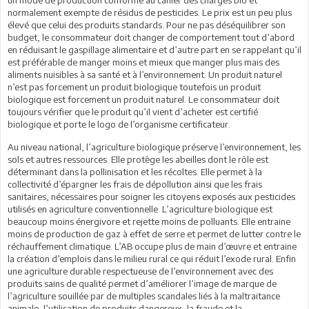
normalement exempte de résidus de pesticides. Le prix est un peu plus
élevé que celui des produits standards. Pour ne pas déséquilibrer son
budget, le consommateur doit changer de comportement tout d’abord
en réduisant le gaspillage alimentaire et d’autre part en se rappelant qu’il
est préférable de manger moins et mieux que manger plus mais des
aliments nuisibles à sa santé et à l’environnement. Un produit naturel
n’est pas forcement un produit biologique toutefois un produit
biologique est forcement un produit naturel. Le consommateur doit
toujours vérifier que le produit qu’il vient d’acheter est certifié
biologique et porte le logo de l’organisme certificateur.
Au niveau national, l’agriculture biologique préserve l’environnement, les
sols et autres ressources. Elle protège les abeilles dont le rôle est
déterminant dans la pollinisation et les récoltes. Elle permet à la
collectivité d’épargner les frais de dépollution ainsi que les frais
sanitaires, nécessaires pour soigner les citoyens exposés aux pesticides
utilisés en agriculture conventionnelle. L’agriculture biologique est
beaucoup moins énergivore et rejette moins de polluants. Elle entraine
moins de production de gaz à effet de serre et permet de lutter contre le
réchauffement climatique. L’AB occupe plus de main d’œuvre et entraine
la création d’emplois dans le milieu rural ce qui réduit l’exode rural. Enfin
une agriculture durable respectueuse de l’environnement avec des
produits sains de qualité permet d’améliorer l’image de marque de
l’agriculture souillée par de multiples scandales liés à la maltraitance
animale, l’utilisation de produits dangereux, la fraude et la