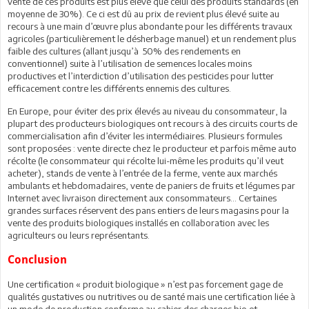
vente de ces produits est plus élevé que celui des produits standards (en
moyenne de 30%). Ce ci est dû au prix de revient plus élevé suite au
recours à une main d’œuvre plus abondante pour les différents travaux
agricoles (particulièrement le désherbage manuel) et un rendement plus
faible des cultures (allant jusqu’à 50% des rendements en
conventionnel) suite à l’utilisation de semences locales moins
productives et l’interdiction d’utilisation des pesticides pour lutter
efficacement contre les différents ennemis des cultures.
En Europe, pour éviter des prix élevés au niveau du consommateur, la
plupart des producteurs biologiques ont recours à des circuits courts de
commercialisation afin d’éviter les intermédiaires. Plusieurs formules
sont proposées : vente directe chez le producteur et parfois même auto
récolte (le consommateur qui récolte lui-même les produits qu’il veut
acheter), stands de vente à l’entrée de la ferme, vente aux marchés
ambulants et hebdomadaires, vente de paniers de fruits et légumes par
Internet avec livraison directement aux consommateurs… Certaines
grandes surfaces réservent des pans entiers de leurs magasins pour la
vente des produits biologiques installés en collaboration avec les
agriculteurs ou leurs représentants.
Conclusion
Une certification « produit biologique » n’est pas forcement gage de
qualités gustatives ou nutritives ou de santé mais une certification liée à
un mode de production conforme au cahier des charges bio et