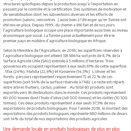
structures spécifiques depuis la production jusqu’à l’exportation en
passant par le contrôle et la certification. Des systèmes de motivation et
de sensibilisation dont les subventions diverses et les efforts de
promotion (salons, rencontres…) aussi bien à l’étranger qu’en Tunisie ont
été mis en place. Depuis 1999, du chemin a été fait et de nos jours
l’agriculture biologique occupe une place importante aussi bien au niveau
économique que social. La Tunisie passe actuellement pour être le
premier pays en matière d’agriculture biologique en Afrique.
Selon le Ministère de l’Agriculture, en 2018, les superficies réservées à
l’agriculture biologique ont atteint 335 586 ha soit prés de 6,7% de la
Surface Agricole Utile (SAU) estimée à 5 millions d’hectares. Trois
gouvernorats occupent représentent à eux seuls 61% de cette superficie
: Sfax (24%), Mahdia (22,6%) et Kasserine (14,5%). L’olivier et les
forets- parcours représentent respectivement 72 et 22 % de ces
superficies (soit 94% de la surface réservée à l’AB). Le reste est réparti
entre arbres fruitiers, cactus, palmier... Au total 60 produits sont
exportés vers 36 destinations dans le monde. Ces produits représentent
60 000 tonnes dont l’huile d’olive (48 000 tonnes) et les dattes (10 500
tonnes). Ces deux produits représentent à eux seuls 97,5% de nos
exportations de produits biologiques. Pour l’année 2018, le montant des
exportations des produits biologiques représente 680 millions de dinars
soit 14% du total de nos exportations des produits agricoles.
Une demande locale en produits biologiques de plus en plus