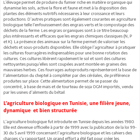
L’élevage permet de produire du fumier riche en matière organique qui
dynamise les sols, active la flore et faune et met à la disposition des
plantes des éléments nutritifs nécessaires à leur croissance et leurs
productions. D’autres pratiques sont également courantes en agriculture
biologique telle l’enfouissement des engrais verts et le compostage des
déchets de la ferme. Les engrais organiques sont à ce titre beaucoup
plus intéressants et efficaces que les engrais chimiques classiques (N, P
et K). La présence des animaux sur la ferme permet de valoriser les
déchets et sous-produits disponibles. Elle oblige l’agriculteur à pratiquer
les cultures fourragères indispensables pour une bonne rotation des
cultures. Ces cultures libèrent rapidement le sol et sont des cultures
nettoyantes puisqu’elles sont coupées avant montée en graines des
mauvaises herbes. Ces fourrages autoproduits représenteront la base de
l’alimentation du cheptel à compléter par des céréales, de préférence
produites sur place. Cette alimentation permet de se passer du
concentré, à base de maïs et de tourteau de soja OGM importés, vendu
par les usines d’aliments du bétail.
L’agriculture biologique en Tunisie, une filière jeune,
dynamique et bien structurée
L’agriculture biologique fut introduite en Tunisie depuis les années 1980.
Elle est devenue officielle à partir de 1999 avec la publication de la loi 99-
30 du 5 avril 1999 concernant l’agriculture biologique et les cahiers des
charges s’y rapportant. Un grand effort a été fait pour créer les