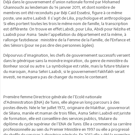
Déjà dans le gouvernement d’union nationale formé par Mohamed
Ghannouchi au lendemain du 14 janvier 2011, et dont nombre de
membres ont été reconduits par Béji Caïd Essebsi, figure à ce même
poste, une autre Laabidi. Il s’agit de Lilia, psychologue et anthropologue.
Si elles portent toutes les trois le même nom de famille, la transcription
est différente. On trouve en effet Labidi, pour Lilia, Abidi pour Néziha et
Laabidi pour Asma. Seule l’appellation du département est la même, à
rallonge fastidieuse : ministère de la Femme de la Famille, de l'Enfance et
des Séniors (pour ne pas dire des personnes âgées).
Dépourvus d’imagination, les chefs de gouvernement successifs versent
dans le générique sans la moindre inspiration, du genre de ministère du
Bonheur social ou autre. La symbolique est ratée, mais la future titulaire
du maroquin, Asma Sehiri Laabdi, si le gouvernement Fakhfakh serait
investi, ne manquera pas de changer du moins le contenant.
Première femme Directrice générale de l’Ecolé nationale
d'Administration (ENA) de Tunis, elle aligne un long parcours à des
postes élevés. Née le 1er juillet 1972, originaire de Makthar, gouvernorat
de Siliana, mariée et maman de trois filles, Asma Sehiri Laabidi est juriste
de formation, elle est conseillère des services publics, titulaire du
diplôme du cycle supérieur de l’ENA de Tunis. Elle a commencé sa carrière
professionnelle au sein du Premier Ministère en 1997 ou elle a progressé
de cheffe de services à directrice générale. En 2012 elle a été la première