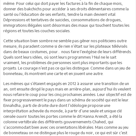
même. Pour celui qui doit payer les factures à la fin de chaque mois,
donner des bakchichs pour accéder à ses droits élémentaires comme la
santé ou l’éducation de ses enfants, tendre la main devient vital.
Dépressions et tentatives de suicides, consommations de drogues,
immigrations illégales sont désormais des maux qui touchent toutes les
régions et toutes les couches sociales.
Cette situation bien sombre ne semble pas gêner nos politiciens outre
mesure, ils paradent comme si de rien n’était sur les plateaux télévisés
dans de beaux costumes, pour… nous faire l’exégèse de leurs différends.
Quels sont leurs idées, où sont leurs programmes ? Nul ne le sait
vraiment, les problèmes de personnes sont plus importants que les
projets. Le courage n’est pas ce qui les distingue. Comme dans un jeu de
bonneteau, ils montrent une carte et en jouent une autre.
Les mêmes qui s’étaient engagés en 2012 à assurer une transition de un
an, ont ensuite dirigé le pays mais en arrière-plan, aujourd’hui ils veulent
nous refaire le coup pour les cinq prochaines années. Leur objectif est de
fixer progressivement le pays dans un schéma de société qui est le leur.
Ennahdha, parti de droite dure dont l’idéologie propose une
interprétation achevée du monde, à partir d’une seule et unique clé
censée ouvrir toutes les portes comme le dit Hanna Arendt, a été la
colonne vertébrale des différents gouvernements Chahed, qui
s’accommodait bien avec ces orientations libérales. Mais comme au jeu
de bonneteau on ne distingue plus le rouge du noir, ce qui est sûr c’est