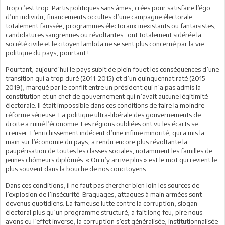
Trop c’est trop. Partis politiques sans âmes, crées pour satisfaire l’égo
d’un individu, financements occultes d’une campagne électorale
totalement faussée, programmes électoraux inexistants ou fantaisistes,
candidatures saugrenues ou révoltantes…ont totalement sidérée la
société civile et le citoyen lambda ne se sent plus concerné par la vie
politique du pays, pourtant !
Pourtant, aujourd’hui le pays subit de plein fouet les conséquences d’une
transition qui a trop duré (2011-2015) et d’un quinquennat raté (2015-
2019), marqué par le conflit entre un président qui n’a pas admis la
constitution et un chef de gouvernement qui n’avait aucune légitimité
électorale. Il était impossible dans ces conditions de faire la moindre
réforme sérieuse. La politique ultra-libérale des gouvernements de
droite a ruiné l’économie. Les régions oubliées ont vu les écarts se
creuser. L’enrichissement indécent d’une infime minorité, qui a mis la
main sur l’économie du pays, a rendu encore plus révoltante la
paupérisation de toutes les classes sociales, notamment les familles de
jeunes chômeurs diplômés. « On n’y arrive plus » est le mot qui revient le
plus souvent dans la bouche de nos concitoyens.
Dans ces conditions, il ne faut pas chercher bien loin les sources de
l’explosion de l’insécurité. Braquages, attaques à main armées sont
devenus quotidiens. La fameuse lutte contre la corruption, slogan
électoral plus qu’un programme structuré, a fait long feu, pire nous
avons eu l’effet inverse, la corruption s’est généralisée, institutionnalisée