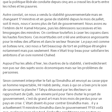
que la politique libérale conduite depuis cinq ans a creusé les écarts entre
les riches et les pauvres.
Autre constat, on nous a vendu la stabilité gouvernementale mais en
changeant 17 ministres et en guise de stabilité depuis le mois de juillet,
soit 8 mois, nous n’avons plus de fait de gouvernement. Nous avons eu
l’intérim de M. Kamel Morjane, puis les démissions successives et les
limogeages des ministres. On continue toutefois à caser les copains dans
les hautes fonctions. Ces incertitudes ont créé une ambiance angoissante
pour le milieu des affaires et dans le secteur financier. Le pays est comme
un bateau ivre, ceci nous a fait beaucoup de tort en politique étrangère
notamment mais pas seulement. Rien n’était trop beau pour satisfaire les
ambitions d’un ovni nommé Chahed.
Aujourd’hui les alliés d’hier, les chantres de la stabilité, s’entredéchirent
non pas sur des sujets socio-économiques mais sur les problèmes de
personnes.
Sinon comment interpréter le fait qu’Ennahdha ait envoyé au casse-pipe
un homme respectable, Mr Habib Jemliy, mais à qui on a bien pris le soin
de savonner la planche ? Tahya désavoué par les électeurs se
rapprochant de Qalb, son ennemi juré pour faire chuter le projet de
gouvernement, c’est du grand art mais trois mois de perdus pour un
pays en crise. C’était disent-ils pour contrer Ennahdha mais… il y a
actuellement 11 ministres Ennahdha dans le gouvernement ??? Et voilà
que, quelques jours plus tard, Ennhadha conditionne son soutien au