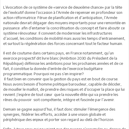
L’évocation de ce système de «service de deuxième chance» par la tête
de l’exécutif donne l’occasion à l’Armée de repenser en profondeur son
action réformatrice. Férue de planification et d’anticipation, l’Armée
nationale devrait dégager des moyens importants pour une remontée en
puissance afin d’entamer la concrétisation du concept et faire aboutir ce
système rénovateur. Il convient de moderniser les infrastructures
d’accueil, les conditions de mobilité mais aussi les temps d’entrainement,
et surtout la régénération des forces concernant tout le facteur humain.
Il est de coutume dans certains pays, en France notamment, qu’un
exercice prospectif dit livre blanc (Ambition 2030 du Président de la
République) définisse les ambitions pour les prochaines années et de ce
fait, il constitue la donnée d’entrée de l’exercice budgétaire
programmatique. Pourquoi ne pas s’en inspirer?
Il faut bien en convenir que la gestion du pays est en bout de course.
Nous avons besoin d’homme politique baroudeur, capable de décider,
de mouiller le maillot, de prendre des risques et d’occuper la place qui lui
revient. J’espère de tout cœur que la nouvelle élite qui va prendre les
rênes du pouvoir soit compétente, intègre et fascinée par l’avenir.
Demain se gagne aujourd’hui, il faut donc stimuler l’émergence des
synergies, fédérer les efforts, accéder à une vision globale et
périphérique des enjeux et porter son regard au-delà de l’horizon.
Enfin, à tous ceux qui ne voient que des nuages s’accumuler au-dessus de