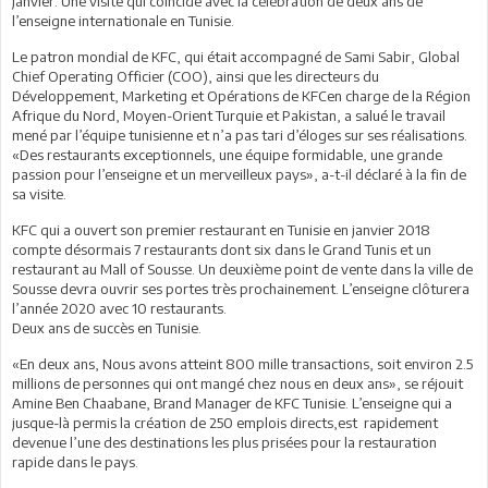
janvier. Une visite qui coïncide avec la célébration de deux ans de
l’enseigne internationale en Tunisie.
Le patron mondial de KFC, qui était accompagné de Sami Sabir, Global
Chief Operating Officier (COO), ainsi que les directeurs du
Développement, Marketing et Opérations de KFCen charge de la Région
Afrique du Nord, Moyen-Orient Turquie et Pakistan, a salué le travail
mené par l’équipe tunisienne et n’a pas tari d’éloges sur ses réalisations.
«Des restaurants exceptionnels, une équipe formidable, une grande
passion pour l’enseigne et un merveilleux pays», a-t-il déclaré à la fin de
sa visite.
KFC qui a ouvert son premier restaurant en Tunisie en janvier 2018
compte désormais 7 restaurants dont six dans le Grand Tunis et un
restaurant au Mall of Sousse. Un deuxième point de vente dans la ville de
Sousse devra ouvrir ses portes très prochainement. L’enseigne clôturera
l’année 2020 avec 10 restaurants.
Deux ans de succès en Tunisie.
«En deux ans, Nous avons atteint 800 mille transactions, soit environ 2.5
millions de personnes qui ont mangé chez nous en deux ans», se réjouit
Amine Ben Chaabane, Brand Manager de KFC Tunisie. L’enseigne qui a
jusque-là permis la création de 250 emplois directs,est rapidement
devenue l’une des destinations les plus prisées pour la restauration
rapide dans le pays.