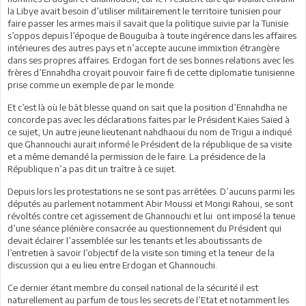
la Libye avait besoin d’utiliser militairement le territoire tunisien pour
faire passer les armes mais il savait que la politique suivie par la Tunisie
s’oppos depuis l’époque de Bouguiba à toute ingérence dans les affaires
intérieures des autres pays et n’accepte aucune immixtion étrangère
dans ses propres affaires. Erdogan fort de ses bonnes relations avec les
frères d’Ennahdha croyait pouvoir faire fi de cette diplomatie tunisienne
prise comme un exemple de par le monde.
Et c’est là où le bât blesse quand on sait que la position d’Ennahdha ne
concorde pas avec les déclarations faites par le Président Kaies Saïed à
ce sujet, Un autre jeune lieutenant nahdhaoui du nom de Trigui a indiqué
que Ghannouchi aurait informé le Président de la république de sa visite
et a même demandé la permission de le faire. La présidence de la
République n’a pas dit un traître à ce sujet.
Depuis lors les protestations ne se sont pas arrêtées. D’aucuns parmi les
députés au parlement notamment Abir Moussi et Mongi Rahoui, se sont
révoltés contre cet agissement de Ghannouchi et lui ont imposé la tenue
d’une séance plénière consacrée au questionnement du Président qui
devait éclairer l’assemblée sur les tenants et les aboutissants de
l’entretien à savoir l’objectif de la visite son timing et la teneur de la
discussion qui a eu lieu entre Erdogan et Ghannouchi.
Ce dernier étant membre du conseil national de la sécurité il est
naturellement au parfum de tous les secrets de l’Etat et notamment les