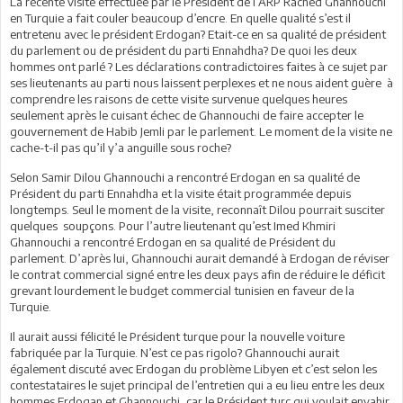
La récente visite effectuée par le Président de l’ARP Rached Ghannouchi
en Turquie a fait couler beaucoup d’encre. En quelle qualité s’est il
entretenu avec le président Erdogan? Etait-ce en sa qualité de président
du parlement ou de président du parti Ennahdha? De quoi les deux
hommes ont parlé ? Les déclarations contradictoires faites à ce sujet par
ses lieutenants au parti nous laissent perplexes et ne nous aident guère à
comprendre les raisons de cette visite survenue quelques heures
seulement après le cuisant échec de Ghannouchi de faire accepter le
gouvernement de Habib Jemli par le parlement. Le moment de la visite ne
cache-t-il pas qu’il y’a anguille sous roche?
Selon Samir Dilou Ghannouchi a rencontré Erdogan en sa qualité de
Président du parti Ennahdha et la visite était programmée depuis
longtemps. Seul le moment de la visite, reconnaît Dilou pourrait susciter
quelques soupçons. Pour l’autre lieutenant qu’est Imed Khmiri
Ghannouchi a rencontré Erdogan en sa qualité de Président du
parlement. D’après lui, Ghannouchi aurait demandé à Erdogan de réviser
le contrat commercial signé entre les deux pays afin de réduire le déficit
grevant lourdement le budget commercial tunisien en faveur de la
Turquie.
Il aurait aussi félicité le Président turque pour la nouvelle voiture
fabriquée par la Turquie. N’est ce pas rigolo? Ghannouchi aurait
également discuté avec Erdogan du problème Libyen et c’est selon les
contestataires le sujet principal de l’entretien qui a eu lieu entre les deux
hommes Erdogan et Ghannouchi, car le Président turc qui voulait envahir