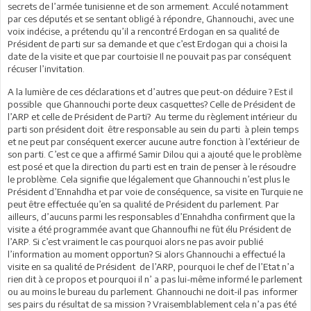
secrets de l’armée tunisienne et de son armement. Acculé notamment
par ces députés et se sentant obligé à répondre, Ghannouchi, avec une
voix indécise, a prétendu qu’il a rencontré Erdogan en sa qualité de
Président de parti sur sa demande et que c’est Erdogan qui a choisi la
date de la visite et que par courtoisie Il ne pouvait pas par conséquent
récuser l’invitation.
A la lumière de ces déclarations et d’autres que peut-on déduire ? Est il
possible que Ghannouchi porte deux casquettes? Celle de Président de
l’ARP et celle de Président de Parti? Au terme du règlement intérieur du
parti son président doit être responsable au sein du parti à plein temps
et ne peut par conséquent exercer aucune autre fonction à l’extérieur de
son parti. C’est ce que a affirmé Samir Dilou qui a ajouté que le problème
est posé et que la direction du parti est en train de penser à le résoudre
le problème. Cela signifie que légalement que Ghannouchi n’est plus le
Président d’Ennahdha et par voie de conséquence, sa visite en Turquie ne
peut être effectuée qu’en sa qualité de Président du parlement. Par
ailleurs, d’aucuns parmi les responsables d’Ennahdha confirment que la
visite a été programmée avant que Ghannoufhi ne fût élu Président de
l’ARP. Si c’est vraiment le cas pourquoi alors ne pas avoir publié
l’information au moment opportun? Si alors Ghannouchi a effectué la
visite en sa qualité de Président de l’ARP, pourquoi le chef de l’Etat n’a
rien dit à ce propos et pourquoi il n’ a pas lui-même informé le parlement
ou au moins le bureau du parlement. Ghannouchi ne doit-il pas informer
ses pairs du résultat de sa mission ? Vraisemblablement cela n’a pas été