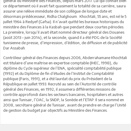
général du ministère des Finances, depuis mars 2017. Lui qui connaît bien
ce département où il avait fait quasiment la totalité de sa carrière, saura
assurer une relève immédiate de son collègue de longue date et
désormais prédécesseur, Ridha Chalghoum. Khochtali, 55 ans, est né le 5
juillet 1964 à Redyef (Gafsa). Il n’avait quitté les bureaux historiques du
ministère des Finances à la Kasbah que pendant deux courtes périodes.
La première, lorsqu’il avait était nommé directeur général des Douanes
(août 2013 – juin 2014), et la seconde, quand il a été PDG de la Société
tunisienne de presse, d’impression, d’édition, de diffusion et de publicité
Dar Assabah.
Contrôleur général des Finances depuis 2006, Abderrahamane Khochtali
est titulaire d’une maîtrise en expertise comptable (IHEC, 1998), du
diplôme du Cycle supérieur de l’ENA, spécialité comptabilité publique
(1992) et du Diplôme de fin d’études de l’Institut de Comptabilité
publique (Paris, 1991), et a été lauréat du prix du Président de la
République en juillet 1993. Recruté au sein de l’Autorité de contrôle
général des Finances, en 1992, il assumera différentes missions de
contrôle approfondi dans les secteurs bancaires, hospitaliers et autres
ainsi que Tunisair, l’OAC, la SNDP, la Sonède et l’ETAP. Il sera nommé en
2008, secrétaire général de Tunisair, avant de prendre en charge l’Unité
de gestion du budget par objectifs au Ministère des Finances.