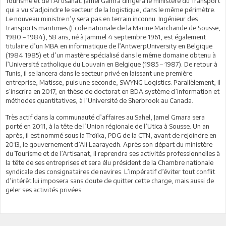
Tourisme et de l’Artisanat. Jamel Gamra dirigera le ministère du Transport
qui a vu s’adjoindre le secteur de la logistique, dans le même périmètre.
Le nouveau ministre n’y sera pas en terrain inconnu. Ingénieur des
transports maritimes (Ecole nationale de la Marine Marchande de Sousse,
1980 – 1984), 58 ans, né à Jammel 4 septembre 1961, est également
titulaire d’un MBA en informatique de l’AntwerpUniversity en Belgique
(1984 1985) et d’un mastère spécialisé dans le même domaine obtenu à
l’Université catholique du Louvain en Belgique (1985 – 1987). De retour à
Tunis, il se lancera dans le secteur privé en laissant une première
entreprise, Matisse, puis une seconde, SWYNG Logistics. Parallèlement, il
s’inscrira en 2017, en thèse de doctorat en BDA système d’information et
méthodes quantitatives, à l’Université de Sherbrook au Canada.
Très actif dans la communauté d’affaires au Sahel, Jamel Gmara sera
porté en 2011, à la tête de l’Union régionale de l’Utica à Sousse. Un an
après, il est nommé sous la Troïka, PDG de la CTN, avant de rejoindre en
2013, le gouvernement d’Ali Laarayedh. Après son départ du ministère
du Tourisme et de l’Artisanat, il reprendra ses activités professionnelles à
la tête de ses entreprises et sera élu président de la Chambre nationale
syndicale des consignataires de navires. L’impératif d’éviter tout conflit
d’intérêt lui imposera sans doute de quitter cette charge, mais aussi de
geler ses activités privées.