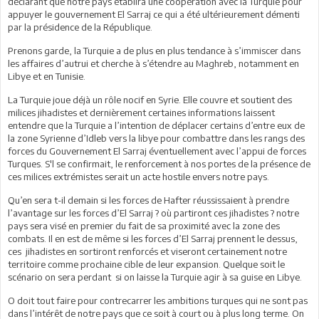
déclarant que notre pays établira une coopération avec la Turquie pour
appuyer le gouvernement El Sarraj ce qui a été ultérieurement démenti
par la présidence de la République.
Prenons garde, la Turquie a de plus en plus tendance à s’immiscer dans
les affaires d’autrui et cherche à s’étendre au Maghreb, notamment en
Libye et en Tunisie.
La Turquie joue déjà un rôle nocif en Syrie. Elle couvre et soutient des
milices jihadistes et dernièrement certaines informations laissent
entendre que la Turquie a l’intention de déplacer certains d’entre eux de
la zone Syrienne d’Idleb vers la libye pour combattre dans les rangs des
forces du Gouvernement El Sarraj éventuellement avec l’appui de forces
Turques. S'l se confirmait, le renforcement à nos portes de la présence de
ces milices extrémistes serait un acte hostile envers notre pays.
Qu’en sera t-il demain si les forces de Hafter réussissaient à prendre
l’avantage sur les forces d’El Sarraj ? où partiront ces jihadistes ? notre
pays sera visé en premier du fait de sa proximité avec la zone des
combats. Il en est de même si les forces d’El Sarraj prennent le dessus,
ces jihadistes en sortiront renforcés et viseront certainement notre
territoire comme prochaine cible de leur expansion. Quelque soit le
scénario on sera perdant si on laisse la Turquie agir à sa guise en Libye.
O doit tout faire pour contrecarrer les ambitions turques qui ne sont pas
dans l’intérêt de notre pays que ce soit à court ou à plus long terme. On