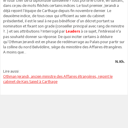
le futur chef de la diplomatie tunisienne ? Tout porte le croire, en suivant,
dans ce jeu de mots fléchés certains indices. Le tout premier, Jerandi a
déjà rejoint l’équipe de Carthage depuis fin novembre dernier. Le
deuxième indice, de tous ceux qui officient au sein du cabinet
présidentiel, il est le seul à ne pas bénéficier d’un décret portant sa
nomination et fixant son grade (conseiller principal avec rang de ministre
?...) et ses attributions ? Interrogé par
à ce sujet, l'intéressé n'a
Leaders
pas souhaité donner sa réponse. De quoi inciter certains à déduire
qu’Othman Jerandi est en phase de redémarrage au Palais pour partir sur
la colline du nord Belvédère, siège du ministère des Affaires étrangères.
A moins que...
N.Kh.
Lire aussi :
Othman Jerandi, ancien ministre des Affaires étrangères, rejoint le
cabinet de Kais Saied à Carthage