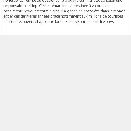
l’Unesco. La remise du dossier se fera avant le 31 mars 2020 selon une
responsable de l'Inp. Cette démarche est destinée à valoriser ce
condiment. Typiquement tunisien, il a gagné en notoriété dans le monde
entier ces dernières années grâce notamment aux millions de touristes
qui l'on découvert et apprécié lors de leur séjour dans notre pays