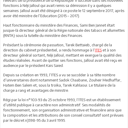
relevant de la présidence de la République. Il succède dans ses nouvelles
fonctions à Néji Jalloul qui avait remis sa démission il y a quelques
semaines. Jalloul avait été désigné à ce poste le 12 septembre 2017, après
avoir été ministre de l’Education (2015 – 2017).
Haut fonctionnaire du ministère des Finances, Sami Ben Jannet était
jusque-là directeur général de la Régie nationale des tabacs et allumettes
(RNTA) sous la tutelle du ministère des Finances.
Présidant la cérémonie de passation, Tarek Bettaieb, chargé de la
direction du cabinet présidentiel, a rendu hommage à l’
ITES
et à son
directeur général sortant, Néji Jalloul, mettant en exergue la qualité des
études réalisées. Avant de quitter ses fonctions, Jalloul avait été reçu en
audience par le président Kais Saied.
Depuis sa création en 1993, l’ITES a vu se succéder à sa tête nombre
d’universitaires dont notamment Sadok Chaabane, Zouheir Medhaffar,
Hatem Ben Salem et, sous la troïka, Tarek Kahlaoui. Le titulaire de la
charge a rang et avantages de ministre.
Régi par la loi n°103-93 du 25 octobre 1993, l’ITES est un établissement
d’utilité publique à caractère non administratif. Ses modalités de
fonctionnement, son organisation administrative et financière ainsi que
la composition et les attributions de son conseil consultatif sont prévues
par le décret n)598-95 du 3 avril 1995.